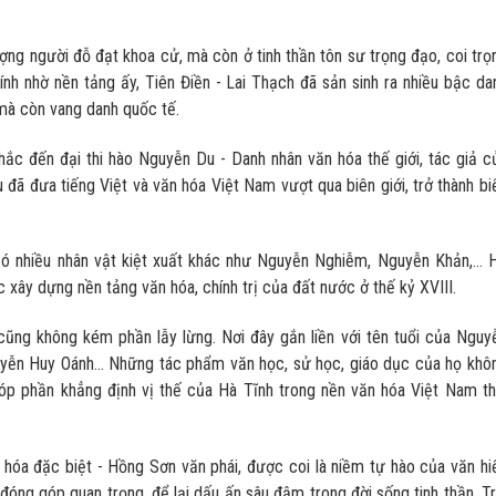
ượng người đỗ đạt khoa cử, mà còn ở tinh thần tôn sư trọng đạo, coi trọ
hính nhờ nền tảng ấy, Tiên Điền - Lai Thạch đã sản sinh ra nhiều bậc da
 mà còn vang danh quốc tế.
hắc đến đại thi hào Nguyễn Du - Danh nhân văn hóa thế giới, tác giả c
đã đưa tiếng Việt và văn hóa Việt Nam vượt qua biên giới, trở thành bi
ó nhiều nhân vật kiệt xuất khác như Nguyễn Nghiễm, Nguyễn Khản,… 
c xây dựng nền tảng văn hóa, chính trị của đất nước ở thế kỷ XVIII.
ũng không kém phần lẫy lừng. Nơi đây gắn liền với tên tuổi của Nguy
yễn Huy Oánh… Những tác phẩm văn học, sử học, giáo dục của họ khô
góp phần khẳng định vị thế của Hà Tĩnh trong nền văn hóa Việt Nam th
hóa đặc biệt - Hồng Sơn văn phái, được coi là niềm tự hào của văn hi
óng góp quan trọng, để lại dấu ấn sâu đậm trong đời sống tinh thần. Tr