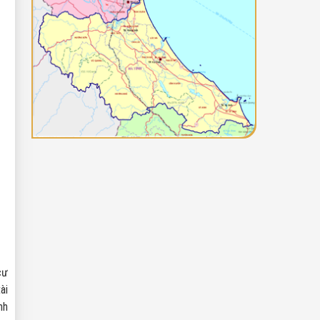
cư
ài
nh