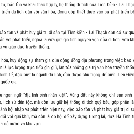
ư, bảo tồn và khai thác hợp lý, hệ thống di tích của Tiên Điền - Lai Thạ
 triển du lịch gắn với văn hóa, đóng góp thiết thực vào sự phát triển b
ảo tồn và phát huy giá trị di sản tại Tiên Điền - Lai Thạch cần có sự qu
 với phát triển, nghĩa là vừa giữ gìn tính nguyên vẹn của di tích, vừa kh
 và giáo dục truyền thống.
ội hóa, huy động sự tham gia của cộng đồng địa phương trong việc bảo 
là lực lượng trực tiếp gìn giữ, lan tỏa những giá trị văn hóa truyền thốn
kinh tế, đặc biệt là ngành du lịch, cần được chú trọng để biến Tiên Điền
 quốc gia.
 ngạn ngữ “địa linh sinh nhân kiệt”. Vùng đất này không chỉ sản sinh 
, lịch sử dân tộc, mà còn lưu giữ hệ thống di tích quý báu, góp phần l
 hội nhập và phát triển hiện nay, việc bảo tồn và phát huy giá trị di s
 đối với quá khứ, mà còn là cơ hội để xây dựng tương lai, đưa Hà Tĩnh t
ủa cả nước và khu vực.