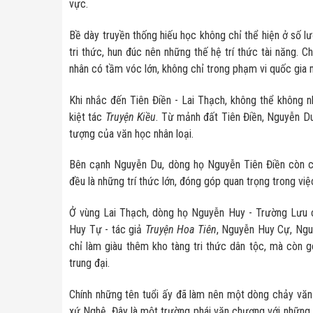
vực.
Bề dày truyền thống hiếu học không chỉ thể hiện ở số l
tri thức, hun đúc nên những thế hệ trí thức tài năng. C
nhân có tầm vóc lớn, không chỉ trong phạm vi quốc gia
Khi nhắc đến Tiên Điền - Lai Thạch, không thể không n
kiệt tác
Truyện Kiều
. Từ mảnh đất Tiên Điền, Nguyễn Du 
tượng của văn học nhân loại.
Bên cạnh Nguyễn Du, dòng họ Nguyễn Tiên Điền còn c
đều là những trí thức lớn, đóng góp quan trọng trong việ
Ở vùng Lai Thạch, dòng họ Nguyễn Huy - Trường Lưu c
Huy Tự - tác giả
Truyện Hoa Tiên
, Nguyễn Huy Cự, Ngu
chỉ làm giàu thêm kho tàng tri thức dân tộc, mà còn 
trung đại.
Chính những tên tuổi ấy đã làm nên một dòng chảy văn 
xứ Nghệ. Đây là một trường phái văn chương với những đ