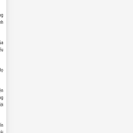
ng
nh
ủa
ểu
Họ
ễn
ng
ời
ến
ải