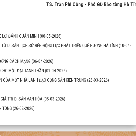
TS. Trần Phi Công - Phó GĐ Bảo tàng Hà Tĩ
Ê LỢI ĐÁNH QUÂN MINH
(08-05-2026)
P: TỪ DI SẢN LỊCH SỬ ĐẾN ĐỘNG LỰC PHÁT TRIỂN QUÊ HƯƠNG HÀ TĨNH
(10-04-
 TƯỞNG CÁCH MẠNG
(06-04-2026)
ẦM CHO MỘT ĐẠI DANH THẦN
(01-04-2026)
 ẤN CỦA MỘT NHÀ LÃNH ĐẠO CỘNG SẢN KIÊN TRUNG
(26-03-2026)
À GIÁ TRỊ DI SẢN VĂN HÓA
(05-03-2026)
ỂN TÔNG
(26-02-2026)