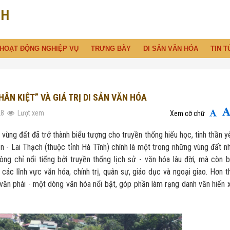
NH
HOẠT ĐỘNG NGHIỆP VỤ
TRƯNG BÀY
DI SẢN VĂN HÓA
TIN T
NHÂN KIỆT” VÀ GIÁ TRỊ DI SẢN VĂN HÓA
28
Lượt xem
Xem cỡ chữ
vùng đất đã trở thành biểu tượng cho truyền thống hiếu học, tinh thần y
ền - Lai Thạch (thuộc tỉnh Hà Tĩnh) chính là một trong những vùng đất n
hông chỉ nổi tiếng bởi truyền thống lịch sử - văn hóa lâu đời, mà còn b
các lĩnh vực văn hóa, chính trị, quân sự, giáo dục và ngoại giao. Hơn t
 văn phái - một dòng văn hóa nổi bật, góp phần làm rạng danh văn hiến 