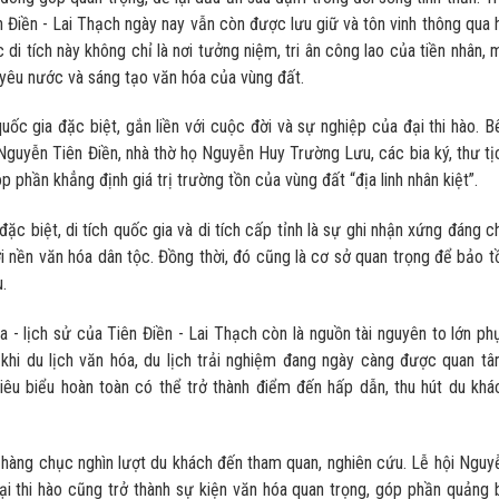
ên Điền - Lai Thạch ngày nay vẫn còn được lưu giữ và tôn vinh thông qua 
 di tích này không chỉ là nơi tưởng niệm, tri ân công lao của tiền nhân, 
 yêu nước và sáng tạo văn hóa của vùng đất.
quốc gia đặc biệt, gắn liền với cuộc đời và sự nghiệp của đại thi hào. B
 Nguyễn Tiên Điền, nhà thờ họ Nguyễn Huy Trường Lưu, các bia ký, thư tị
phần khẳng định giá trị trường tồn của vùng đất “địa linh nhân kiệt”.
đặc biệt, di tích quốc gia và di tích cấp tỉnh là sự ghi nhận xứng đáng c
i nền văn hóa dân tộc. Đồng thời, đó cũng là cơ sở quan trọng để bảo t
.
óa - lịch sử của Tiên Điền - Lai Thạch còn là nguồn tài nguyên to lớn ph
y, khi du lịch văn hóa, du lịch trải nghiệm đang ngày càng được quan tâ
tiêu biểu hoàn toàn có thể trở thành điểm đến hấp dẫn, thu hút du khá
hàng chục nghìn lượt du khách đến tham quan, nghiên cứu. Lễ hội Nguy
i thi hào cũng trở thành sự kiện văn hóa quan trọng, góp phần quảng 