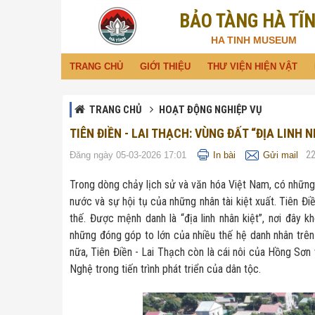
BẢO TÀNG HÀ TĨ
Đã kết nối EMC
HA TINH MUSEUM
TRANG CHỦ
GIỚI THIỆU
THƯ VIỆN HIỆN VẬT
TRANG CHỦ
HOẠT ĐỘNG NGHIỆP VỤ
TIÊN ĐIỀN - LAI THẠCH: VÙNG ĐẤT “ĐỊA LINH 
2
Đăng ngày 05-03-2026 17:01
In bài
Gửi mail
Trong dòng chảy lịch sử và văn hóa Việt Nam, có những 
nước và sự hội tụ của những nhân tài kiệt xuất. Tiên Đi
thế. Được mệnh danh là “địa linh nhân kiệt”, nơi đây k
những đóng góp to lớn của nhiều thế hệ danh nhân trên 
nữa, Tiên Điền - Lai Thạch còn là cái nôi của Hồng Sơn
Nghệ trong tiến trình phát triển của dân tộc.