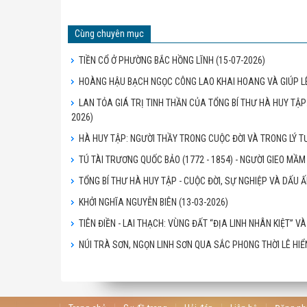
Cùng chuyên mục
TIỀN CỔ Ở PHƯỜNG BẮC HỒNG LĨNH
(15-07-2026)
HOÀNG HẬU BẠCH NGỌC CÔNG LAO KHAI HOANG VÀ GIÚP L
LAN TỎA GIÁ TRỊ TINH THẦN CỦA TỔNG BÍ THƯ HÀ HUY TẬ
2026)
HÀ HUY TẬP: NGƯỜI THẦY TRONG CUỘC ĐỜI VÀ TRONG LÝ
TÚ TÀI TRƯƠNG QUỐC BẢO (1772 - 1854) - NGƯỜI GIEO M
TỔNG BÍ THƯ HÀ HUY TẬP - CUỘC ĐỜI, SỰ NGHIỆP VÀ DẤU
KHỞI NGHĨA NGUYỄN BIÊN
(13-03-2026)
TIÊN ĐIỀN - LAI THẠCH: VÙNG ĐẤT “ĐỊA LINH NHÂN KIỆT” V
NÚI TRÀ SƠN, NGỌN LINH SƠN QUA SẮC PHONG THỜI LÊ HI