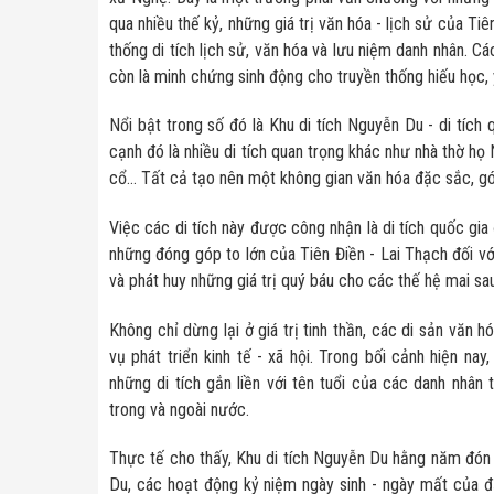
qua nhiều thế kỷ, những giá trị văn hóa - lịch sử của Ti
thống di tích lịch sử, văn hóa và lưu niệm danh nhân. Các
còn là minh chứng sinh động cho truyền thống hiếu học,
Nổi bật trong số đó là Khu di tích Nguyễn Du - di tích 
cạnh đó là nhiều di tích quan trọng khác như nhà thờ họ
cổ… Tất cả tạo nên một không gian văn hóa đặc sắc, góp 
Việc các di tích này được công nhận là di tích quốc gia 
những đóng góp to lớn của Tiên Điền - Lai Thạch đối vớ
và phát huy những giá trị quý báu cho các thế hệ mai sau
Không chỉ dừng lại ở giá trị tinh thần, các di sản văn h
vụ phát triển kinh tế - xã hội. Trong bối cảnh hiện na
những di tích gắn liền với tên tuổi của các danh nhân 
trong và ngoài nước.
Thực tế cho thấy, Khu di tích Nguyễn Du hằng năm đón 
Du, các hoạt động kỷ niệm ngày sinh - ngày mất của đạ