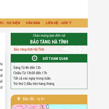
ỨC - SỰ KIỆN
VĂN BẢN
LIÊN HỆ - GÓP Ý
Chào mừng bạn đến với
BẢO TÀNG HÀ TĨNH
Bảo tàng tỉnh Hà Tĩnh
GIỜ THAM QUAN
êu
Sáng Từ 8h đến 12h
hư
Chiều Từ 13h30 đến 17h
ởi
Tất cả các ngày trong tuần.
hế
Trừ thứ 2 đầu tiên hàng tháng
xứ
Bản đồ - vị trí