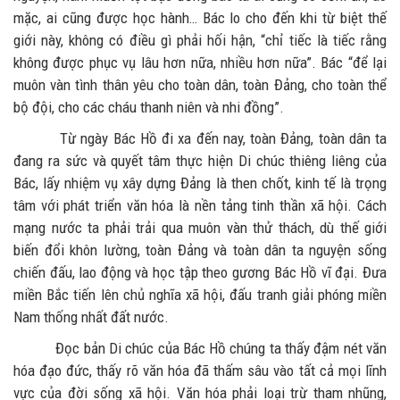
mặc, ai cũng được học hành… Bác lo cho đến khi từ biệt thế
giới này, không có điều gì phải hối hận, “chỉ tiếc là tiếc rằng
không được phục vụ lâu hơn nữa, nhiều hơn nữa”. Bác “để lại
muôn vàn tình thân yêu cho toàn dân, toàn Đảng, cho toàn thể
bộ đội, cho các cháu thanh niên và nhi đồng”.
Từ ngày Bác Hồ đi xa đến nay, toàn Đảng, toàn dân ta
đang ra sức và quyết tâm thực hiện Di chúc thiêng liêng của
Bác, lấy nhiệm vụ xây dựng Đảng là then chốt, kinh tế là trọng
tâm với phát triển văn hóa là nền tảng tinh thần xã hội. Cách
mạng nước ta phải trải qua muôn vàn thử thách, dù thế giới
biến đổi khôn lường, toàn Đảng và toàn dân ta nguyện sống
chiến đấu, lao động và học tập theo gương Bác Hồ vĩ đại. Đưa
miền Bắc tiến lên chủ nghĩa xã hội, đấu tranh giải phóng miền
Nam thống nhất đất nước.
Đọc bản Di chúc của Bác Hồ chúng ta thấy đậm nét văn
hóa đạo đức, thấy rõ văn hóa đã thấm sâu vào tất cả mọi lĩnh
vực của đời sống xã hội. Văn hóa phải loại trừ tham nhũng,