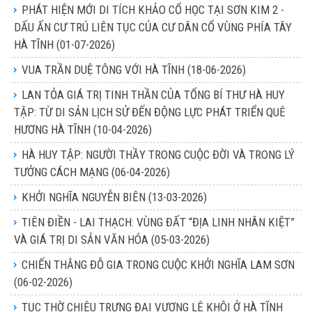
PHÁT HIỆN MỚI DI TÍCH KHẢO CỔ HỌC TẠI SƠN KIM 2 -
DẤU ẤN CƯ TRÚ LIÊN TỤC CỦA CƯ DÂN CỔ VÙNG PHÍA TÂY
HÀ TĨNH
(01-07-2026)
VUA TRẦN DUỆ TÔNG VỚI HÀ TĨNH
(18-06-2026)
LAN TỎA GIÁ TRỊ TINH THẦN CỦA TỔNG BÍ THƯ HÀ HUY
TẬP: TỪ DI SẢN LỊCH SỬ ĐẾN ĐỘNG LỰC PHÁT TRIỂN QUÊ
HƯƠNG HÀ TĨNH
(10-04-2026)
HÀ HUY TẬP: NGƯỜI THẦY TRONG CUỘC ĐỜI VÀ TRONG LÝ
TƯỞNG CÁCH MẠNG
(06-04-2026)
KHỞI NGHĨA NGUYỄN BIÊN
(13-03-2026)
TIÊN ĐIỀN - LAI THẠCH: VÙNG ĐẤT “ĐỊA LINH NHÂN KIỆT”
VÀ GIÁ TRỊ DI SẢN VĂN HÓA
(05-03-2026)
CHIẾN THẮNG ĐỖ GIA TRONG CUỘC KHỞI NGHĨA LAM SƠN
(06-02-2026)
TỤC THỜ CHIÊU TRƯNG ĐẠI VƯƠNG LÊ KHÔI Ở HÀ TĨNH