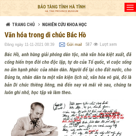
Đã kết nối EMC
TRANG CHỦ
NGHIÊN CỨU KHOA HỌC
Văn hóa trong di chúc Bác Hồ
587
Lượt xem
Đăng ngày 11-11-2021 08:39
Gửi mail
Bác Hồ, anh hùng giải phóng dân tộc, nhà văn hóa kiệt xuất, đã
cống hiến trọn đời cho độc lập, tự do của Tổ quốc, vì cuộc sống
no ấm hạnh phúc của nhân dân. Người để lại cho đất nước, cho
Đảng ta, nhân dân ta một văn kiện lịch sử, văn hóa vô giá, đó là
bản Di chúc thiêng liêng, mà đến nay và mãi về sau, chúng ta
luôn ghi nhớ, học tập và làm theo.