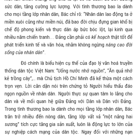
sức dân, tăng cường lực lượng. Với tình thương bao la dành
cho mọi tầng lớp nhân dân, Bác chỉ rõ: “Nhân dân lao động ta ở
miền xuôi cũng như miền núi, đã bao đời chịu đựng gian khổ bị
chế độ phong kiến và thực dân áp bức bóc lột, lại kinh qua
nhiều năm chiến tranh... Đảng cần phải có
kế hoạch
thật tốt để
phát triển kinh tế và văn hóa, nhằm không ngừng
nâng cao đời
sống của nhân dân
”.
Đó chính là biểu hiện cụ thể của đạo lý văn hoá truyền
thống dân tộc Việt Nam: “Uống nước nhớ nguồn”, “Ăn quả nhớ
kẻ trồng cây”,… mà Chủ tịch Hồ Chí Minh đã kế thừa một cách
trọn vẹn. Lời căn dặn nói trên chứng tỏ Người hiểu thấu đáo
ngọn nguồn về nhân dân. Người thực sự quan tâm lo lắng cho
dân và về mối quan hệ giữa Đảng với Dân và Dân với Đảng.
Trong tình thương bao la dành cho mọi tầng lớp nhân dân, Bác
trăn trở nhiều đến nông dân, tầng lớp vất vả “một nắng hai
sương” tích cực tăng gia sản xuất, luôn là động lực to lớn của
sự nghiệp cách mạng của dân tộc. Ngay đối với những nạn