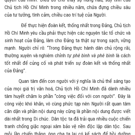
Chủ tịch Hồ Chí Minh trong nhiều năm, chứa đựng chiều sâu
của tư tưởng, tình cảm, chiều cao trí tuệ của Người.
Để thực hiện đoàn kết, thống nhất trong Đảng, Chủ tịch
Hồ Chí Minh yêu cầu phải thực hiện các nguyên tắc tổ chức và
sinh hoạt của Đảng, làm cho Đảng ta thật sự trong sạch, vững
mạnh. Người chỉ rõ: “Trong Đảng thực hành dân chủ rộng rãi,
thường xuyên và nghiêm chỉnh
tự phê bình và phê bình
là cách
tốt nhất để củng cố và phát triển sự đoàn kết và thống nhất
của Đảng”.
Quan tâm đến con người với ý nghĩa là chủ thể sáng tạo
của mọi giá trị văn hoá, Chủ tịch Hồ Chí Minh đã dành nhiều
tâm huyết chăm lo phần “công việc đối với con người”. Đây là
công việc khó khăn, vô cùng phức tạp nên Người rất quan tâm
căn dặn và phần nội dung này cũng là phần nội dung được viết
dài nhất trong Di chúc. Dân tộc ta đã trải qua nhiều cuộc chiến
tranh chống giặc ngoại xâm bảo vệ nền độc lập dân tộc. Sau
mỗi lần chiến thắng, ông cha ta lại có kế sách để bồi dưỡng