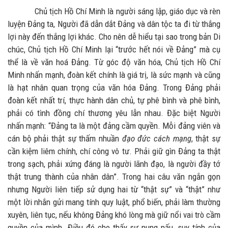
Chủ tịch Hồ Chí Minh là người sáng lập, giáo dục và rèn
luyện Đảng ta, Người đã dẫn dắt Đảng và dân tộc ta đi từ thắng
lợi này đến thắng lợi khác. Cho nên dễ hiểu tại sao trong bản Di
chúc, Chủ tịch Hồ Chí Minh lại “trước hết nói về Đảng” mà cụ
thể là về văn hoá Đảng. Từ góc độ văn hóa, Chủ tịch Hồ Chí
Minh nhấn mạnh, đoàn kết chính là giá trị, là sức mạnh và cũng
là hạt nhân quan trọng của văn hóa Đảng. Trong Đảng phải
đoàn kết nhất trí, thực hành dân chủ, tự phê bình và phê bình,
phải có tình đồng chí thương yêu lẫn nhau. Đặc biệt Người
nhấn mạnh: “Đảng ta là một đảng cầm quyền. Mỗi đảng viên và
cán bộ phải thật sự thấm nhuần
đạo đức cách mạng
, thật sự
cần kiệm liêm chính, chí công vô tư. Phải giữ gìn Đảng ta thật
trong sạch, phải xứng đáng là người lãnh đạo, là người đầy tớ
thật trung thành của nhân dân”. Trong hai câu văn ngắn gọn
nhưng Người liên tiếp sử dụng hai từ “thật sự” và “thật” như
một lời nhắn gửi mang tính quy luật, phổ biến, phải làm thường
xuyên, liên tục, nếu không Đảng khó lòng mà giữ nổi vai trò cầm
quyền của mình. Điều đó cho thấy sự nung nấu, suy tính của