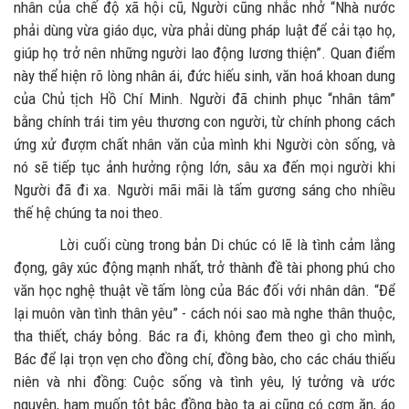
nhân của chế độ xã hội cũ, Người cũng nhắc nhở “Nhà nước
phải dùng vừa giáo dục, vừa phải dùng pháp luật để cải tạo họ,
giúp họ trở nên những người lao động lương thiện”. Quan điểm
này thể hiện rõ lòng nhân ái, đức hiếu sinh, văn hoá khoan dung
của Chủ tịch Hồ Chí Minh. Người đã chinh phục “nhân tâm”
bằng chính trái tim yêu thương con người, từ chính phong cách
ứng xử đượm chất nhân văn của mình khi Người còn sống, và
nó sẽ tiếp tục ảnh hưởng rộng lớn, sâu xa đến mọi người khi
Người đã đi xa. Người mãi mãi là tấm gương sáng cho nhiều
thế hệ chúng ta noi theo.
Lời cuối cùng trong bản Di chúc có lẽ là tình cảm lắng
đọng, gây xúc động mạnh nhất, trở thành đề tài phong phú cho
văn học nghệ thuật về tấm lòng của Bác đối với nhân dân. “Để
lại muôn vàn tình thân yêu” - cách nói sao mà nghe thân thuộc,
tha thiết, cháy bỏng. Bác ra đi, không đem theo gì cho mình,
Bác để lại trọn vẹn cho đồng chí, đồng bào, cho các cháu thiếu
niên và nhi đồng: Cuộc sống và tình yêu, lý tưởng và ước
nguyện, ham muốn tột bậc đồng bào ta ai cũng có cơm ăn, áo