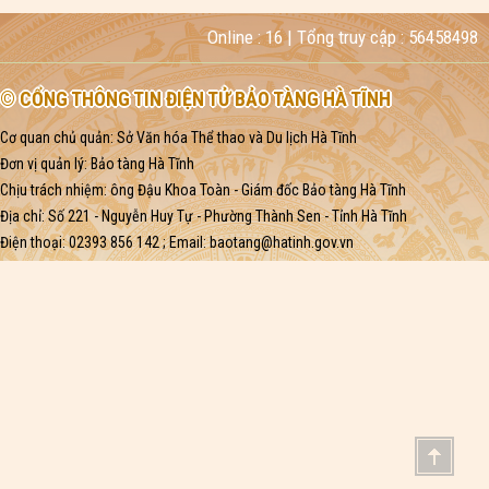
Online :
16
| Tổng truy cập :
56458498
© CỔNG THÔNG TIN ĐIỆN TỬ BẢO TÀNG HÀ TĨNH
Cơ quan chủ quản: Sở Văn hóa Thể thao và Du lịch Hà Tĩnh
Đơn vị quản lý: Bảo tàng Hà Tĩnh
Chịu trách nhiệm: ông Đậu Khoa Toàn - Giám đốc Bảo tàng Hà Tĩnh
Địa chỉ: Số 221 - Nguyễn Huy Tự - Phường Thành Sen - Tỉnh Hà Tĩnh
Điện thoại: 02393 856 142 ; Email:
baotang@hatinh.gov.vn