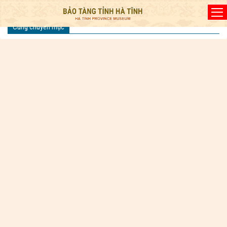
Đã kết nối EMC
Cùng chuyên mục