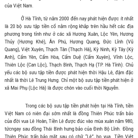
của Việt Nam.
Ở Hà Tĩnh, từ năm 2000 đến nay phát hiện được ít nhất
là 20 bộ sưu tập tiền cổ nằm rộng khắp trên hầu hết các địa
phương trong tỉnh như ở các xã Hương Xuân, Lộc Yên, Hương
Thủy (Hương Khê), Ân Phú, Hương Quang, Đức Lĩnh (Vũ
Quang), Việt Xuyên, Thạch Tân (Thạch Hà), Kỳ Ninh, Kỳ Tây (Kỳ
Anh), Cẩm Yên, Cẩm Hòa, Cẩm Duệ (Cẩm Xuyên), Vĩnh Lộc,
Thiên Lộc (Can Lộc), Thạch Bình, Thạch Hạ (TP. Hà Tĩnh). Chủ
yếu các bộ sưu tập tiền được phát hiện thời Hậu Lê, đậm đặc
nhất là thời Lê Trung Hưng. Chỉ một bộ sưu tập tiền phát hiện ở
xã Mai Phụ (Lộc Hà) là được chôn vào cuối thời Nguyễn.
Trong các bộ sưu tập tiền phát hiện tại Hà Tĩnh, tiền
Việt Nam có niên đại sớm nhất là đồng Thiên Phúc trấn bảo
của đời vua Lê Hoàn, Tiền Lê được đúc vào mùa xuân năm 980,
tứcngay sau đồng Thái Bình hưng bảo của Đinh Bộ Lĩnh. Đồng
Thiên Phúc trấn bảo mặt sau có chữ “Lê”, họ vua. Tiền Việt