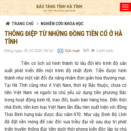
Đã kết nối EMC
TRANG CHỦ
NGHIÊN CỨU KHOA HỌC
THÔNG ĐIỆP TỪ NHỮNG ĐỒNG TIỀN CỔ Ở HÀ
TĨNH
989
Lượt xem
Đăng ngày 05-10-2020 09:54
Gửi mail
Tiền có lịch sử hình thành từ lâu đời khi trình độ sản
xuất phát triển đến một trình độ nhất định. Tiền được hình
thành như một vật đổi đa năng nhằm đơn giản hóa thương mại.
Tại Hà Tĩnh cũng như ở Việt Nam, thời kỳ Bắc thuộc, chưa có
tiền Việt Nam và người ta chủ yếu sử dụng tiền phương Bắc
trong hoạt động kinh tế, trao đổi, buôn bán hàng hóa. Đến thời
nhà Đinh, tiền kim loại Việt Nam lần đầu tiên xuất hiện với đồng
Thái Bình hưng bảo được đúc năm 970. Như vậy, Đinh Bộ Lĩnh
đã đặt nền móng để các đời vua triều đại về sau duy trì phát
triển truyền thống đúc tiền dưới thời phong kiến độc lập tự chủ