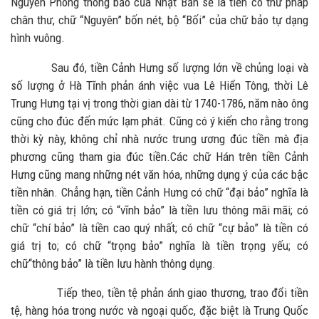
Nguyên Phong thông bảo của Nhật Bản sẽ là tiền có thư pháp
chân thư, chữ “Nguyên” bốn nét, bộ “Bối” của chữ bảo tự dạng
hình vuông.
Sau đó, tiền Cảnh Hưng số lượng lớn về chủng loại và
số lượng ở Hà Tĩnh phản ánh việc vua Lê Hiển Tông, thời Lê
Trung Hưng tại vị trong thời gian dài từ 1740-1786, năm nào ông
cũng cho đúc đến mức lạm phát. Cũng có ý kiến cho rằng trong
thời kỳ này, không chỉ nhà nước trung ương đúc tiền mà địa
phương cũng tham gia đúc tiền.Các chữ Hán trên tiền Cảnh
Hưng cũng mang những nét văn hóa, những dụng ý của các bậc
tiền nhân. Chẳng hạn, tiền Cảnh Hưng có chữ “đại bảo” nghĩa là
tiền có giá trị lớn; có “vĩnh bảo” là tiền lưu thông mãi mãi; có
chữ “chí bảo” là tiền cao quý nhất; có chữ “cự bảo” là tiền có
giá trị to; có chữ “trọng bảo” nghĩa là tiền trọng yếu; có
chữ“thông bảo” là tiền lưu hành thông dụng.
Tiếp theo, tiền tệ phản ánh giao thương, trao đổi tiền
tệ, hàng hóa trong nước và ngoại quốc, đặc biệt là Trung Quốc