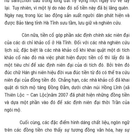
hũ sành,chôn dấu trong lòng đất hy vọng một ngày trở về lấy
lại. Tuy nhiên, vì một lý do nào đó số tiền này đã bị lãng quên.
Ngày nay, trong lúc lao động sản xuất người dân phát hiện và
được Bảo tàng tỉnh Hà Tĩnh sưu tầm, lưu giữ và nghiên cứu.
Còn nữa, tiền cổ góp phần xác định chính xác niên đại
của các di chỉ khảo cổ ở Hà Tĩnh. Đối với các nhà nghiên cứu
lịch sử, đặc biệt là các nhà khảo cổ khi khai quật một di tích
khảo cổ nào đó mà việc phát hiện được tiền cổ thì lấy đó là
một tiêu chí để xác định niên đại của di tích đó. Bởi trên đó
đúc chữ Hán ghi niên hiệu đời vua đúc tiền từ đó có thể tra cứu
niên đại của đồng tiền đó. Chẳng hạn, các nhà khảo cổ đã khai
quật di tích mộ táng Đồng Đẫm, dưới chân núi Hồng Lĩnh (xã
Thiên Lộc – Can Lộc)năm 2007 đã phát hiện những đồng tiền
và dựa một phần vào đó để xác định niên đại thời Trần của
ngôi mộ.
Cuối cùng, các đặc điểm hình dáng chất liệu, ngôn ngữ
trên các đồng tiền cho thấy sự tương đồng văn hóa, hay sự