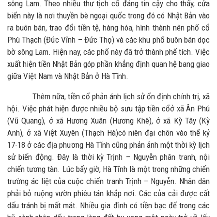
sông Lam. Theo nhiều thư tịch cổ đáng tin cậy cho thấy, cửa
biển này là nơi thuyền bè ngoại quốc trong đó có Nhật Bản vào
ra buôn bán, trao đổi tiền tệ, hàng hóa, hình thành nên phố cổ
Phù Thạch (Đức Vĩnh – Đức Thọ) và các khu phố buôn bán dọc
bờ sông Lam. Hiện nay, các phố này đã trở thành phế tích. Việc
xuất hiện tiền Nhật Bản góp phần khẳng định quan hệ bang giao
giữa Việt Nam và Nhật Bản ở Hà Tĩnh.
Thêm nữa, tiền cổ phản ánh lịch sử ổn định chính trị, xã
hội. Việc phát hiện được nhiều bộ sưu tập tiền cổở xã Ân Phú
(Vũ Quang), ở xã Hương Xuân (Hương Khê), ở xã Kỳ Tây (Kỳ
Anh), ở xã Việt Xuyên (Thạch Hà)có niên đại chôn vào thế kỷ
17-18 ở các địa phương Hà Tĩnh cũng phản ảnh một thời kỳ lịch
sử biến động. Đây là thời kỳ Trịnh – Nguyễn phân tranh, nội
chiến tương tàn. Lúc bấy giờ, Hà Tĩnh là một trong những chiến
trường ác liệt của cuộc chiến tranh Trịnh – Nguyễn. Nhân dân
phải bỏ ruộng vườn phiêu tán khắp nơi. Các của cải được cất
dấu tránh bị mất mát. Nhiều gia đình có tiền bạc để trong các