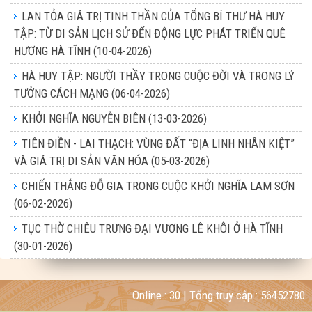
LAN TỎA GIÁ TRỊ TINH THẦN CỦA TỔNG BÍ THƯ HÀ HUY
TẬP: TỪ DI SẢN LỊCH SỬ ĐẾN ĐỘNG LỰC PHÁT TRIỂN QUÊ
HƯƠNG HÀ TĨNH
(10-04-2026)
HÀ HUY TẬP: NGƯỜI THẦY TRONG CUỘC ĐỜI VÀ TRONG LÝ
TƯỞNG CÁCH MẠNG
(06-04-2026)
KHỞI NGHĨA NGUYỄN BIÊN
(13-03-2026)
TIÊN ĐIỀN - LAI THẠCH: VÙNG ĐẤT “ĐỊA LINH NHÂN KIỆT”
VÀ GIÁ TRỊ DI SẢN VĂN HÓA
(05-03-2026)
CHIẾN THẮNG ĐỖ GIA TRONG CUỘC KHỞI NGHĨA LAM SƠN
(06-02-2026)
TỤC THỜ CHIÊU TRƯNG ĐẠI VƯƠNG LÊ KHÔI Ở HÀ TĨNH
(30-01-2026)
Online :
30
| Tổng truy cập :
56452780