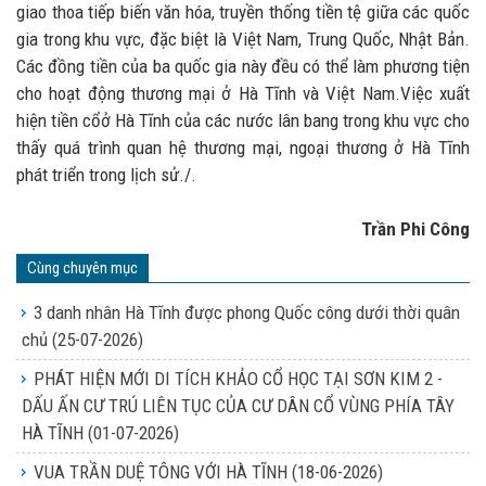
giao thoa tiếp biến văn hóa, truyền thống tiền tệ giữa các quốc
gia trong khu vực, đặc biệt là Việt Nam, Trung Quốc, Nhật Bản.
Các đồng tiền của ba quốc gia này đều có thể làm phương tiện
cho hoạt động thương mại ở Hà Tĩnh và Việt Nam.Việc xuất
hiện tiền cổở Hà Tĩnh của các nước lân bang trong khu vực cho
thấy quá trình quan hệ thương mại, ngoại thương ở Hà Tĩnh
phát triển trong lịch sử./.
Trần Phi Công
Cùng chuyên mục
3 danh nhân Hà Tĩnh được phong Quốc công dưới thời quân
chủ
(25-07-2026)
PHÁT HIỆN MỚI DI TÍCH KHẢO CỔ HỌC TẠI SƠN KIM 2 -
DẤU ẤN CƯ TRÚ LIÊN TỤC CỦA CƯ DÂN CỔ VÙNG PHÍA TÂY
HÀ TĨNH
(01-07-2026)
VUA TRẦN DUỆ TÔNG VỚI HÀ TĨNH
(18-06-2026)