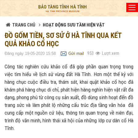
Đã kết nối EMC
TRANG CHỦ
HOẠT ĐỘNG SƯU TẦM HIỆN VẬT
ĐỒ GỐM TIỀN, SƠ SỬ Ở HÀ TĨNH QUA KẾT
QUẢ KHẢO CỔ HỌC
953
Lượt xem
Đăng ngày 19-05-2020 15:58
Gửi mail
Công tác nghiên cứu khảo cổ đã góp phần quan trọng trong
việc tìm hiểu về lịch sử vùng đất Hà Tĩnh. Hơn một thế kỷ với
hàng chục cuộc điều tra, thám sát, khai quật khảo cổ học đã
khám phá hàng chục di chỉ, phát hiện hàng nghìn hiện vật rất đa
dạng, phong phú từ công cụ sản xuất, đồ dùng sinh hoạt đến đồ
trang sức và làm phát lộ những cấu trúc địa tầng văn hóa đã
cung cấp một nguồn cứ liệu, thông tin quan trọng về niên đại,
trình độ văn minh, hình thái xã hội của những lớp cư dân cổ Hà
Tĩnh.