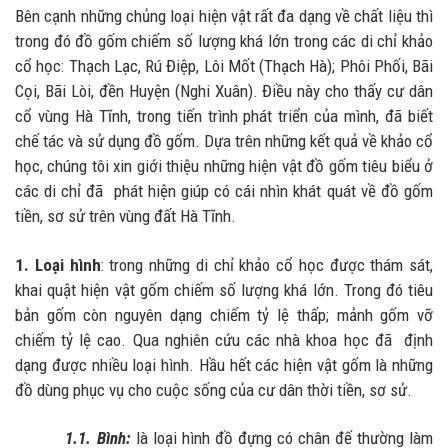
Bên cạnh những chủng loại hiện vật rất đa dạng về chất liệu thì
trong đó đồ gốm chiếm số lượng khá lớn trong các di chỉ khảo
cổ học: Thạch Lạc, Rú Điệp, Lôi Mốt (Thạch Hà); Phôi Phối, Bãi
Cọi, Bãi Lòi, đền Huyện (Nghi Xuân). Điều này cho thấy cư dân
cổ vùng Hà Tĩnh, trong tiến trình phát triển của mình, đã biết
chế tác và sử dụng đồ gốm. Dựa trên những kết quả về khảo cổ
học, chúng tôi xin giới thiệu những hiện vật đồ gốm tiêu biểu ở
các di chỉ đã phát hiện giúp có cái nhìn khát quát về đồ gốm
tiền, sơ sử trên vùng đất Hà Tĩnh.
1. Loại hình
: trong những di chỉ khảo cổ học được thám sát,
khai quật hiện vật gốm chiếm số lượng khá lớn. Trong đó tiêu
bản gốm còn nguyên dạng chiếm tỷ lệ thấp; mảnh gốm vỡ
chiếm tỷ lệ cao. Qua nghiên cứu các nhà khoa học đã định
dạng được nhiều loại hình. Hầu hết các hiện vật gốm là những
đồ dùng phục vụ cho cuộc sống của cư dân thời tiền, sơ sử.
1.1. Bình:
là loại hình đồ đựng có chân đế thường làm