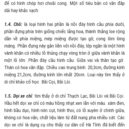
đế có hình chóp hơi choãi cong. Một số tiêu bản có văn đắp
dải hay khắc vạch.
1.4. Chõ:
là loại hình hai phần là nồi đáy hình cầu phía dưới,
phần đựng phía trên giống chiếc lẵng hoa, thành thẳng loe rộng
dần về phía miệng, mép miệng được tạo gờ, cong lõm lòng
máng. Phần đựng này gắn liền với nồi đáy, lớp ngăn là một hình
vành khăn có nhiều lỗ thủng chạy vòng tròn ở giữa vành khăn là
một lỗ lớn. Phần đáy cầu hình cầu. Giữa vai và thân tạo gờ.
Thân có hoa văn đập. Chiều cao trung bình 20,3cm, đường kính
miệng 21,2cm, đường kính lớn nhất 20cm. Loại này tìm thấy ở
di chỉ khảo cổ học Bãi Cọi, Bãi Lòi.
1.5. Dọi xe chỉ
:
tìm thấy ở di chỉ Thạch Lạc, Bãi Lòi và Bãi Cọi.
Hầu hết dọi xe chỉ có màu hồng nhạt xen lẫn với màu xám đen,
hình bầu dục, hình nón cụt, hình thoi, có lỗ xuyên ở chính giữa,
không có hoa văn, chất liệu làm từ đất nung pha nhiều cát. Các
dọi xe chỉ là dụng cụ cho thấy cư dân cổ Hà Tĩnh đã biết đến