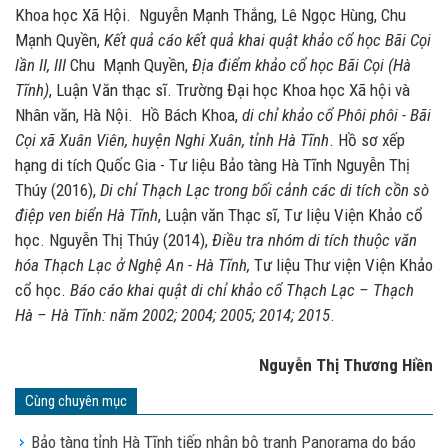
Khoa học Xã Hội. Nguyễn Mạnh Thắng, Lê Ngọc Hùng, Chu
Mạnh Quyền,
Kết quả cáo kết quả khai quật khảo cổ học Bãi Cọi
lần II, III
Chu Mạnh Quyền,
Địa điểm khảo cổ học Bãi Cọi (Hà
Tĩnh)
, Luận Văn thạc sĩ. Trường Đại học Khoa học Xã hội và
Nhân văn, Hà Nội. Hồ Bách Khoa,
di chỉ khảo cổ Phôi phôi - Bãi
Cọi xã Xuân Viên, huyện Nghi Xuân, tỉnh Hà Tĩnh
. Hồ sơ xếp
hạng di tích Quốc Gia - Tư liệu Bảo tàng Hà Tĩnh Nguyễn Thị
Thúy (2016),
Di chỉ Thạch Lạc trong bối cảnh các di tích cồn sò
điệp ven biển Hà Tĩnh
, Luận văn Thạc sĩ, Tư liệu Viện Khảo cổ
học. Nguyễn Thị Thúy (2014),
Điều tra nhóm di tích thuộc văn
hóa Thạch Lạc ở Nghệ An - Hà Tĩnh,
Tư liệu Thư viện Viện Khảo
cổ học.
Báo cáo khai quật di chỉ khảo cổ Thạch Lạc – Thạch
Hà – Hà Tĩnh: năm 2002; 2004; 2005; 2014; 2015
.
Nguyễn Thị Thương Hiền
Cùng chuyên mục
Bảo tàng tỉnh Hà Tĩnh tiếp nhận bộ tranh Panorama do báo