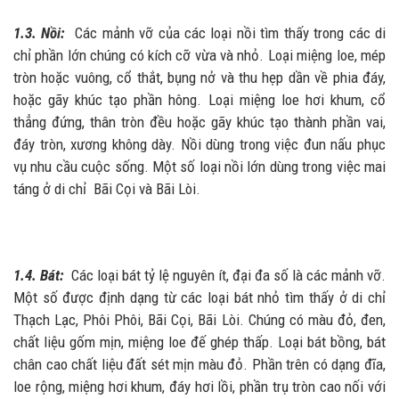
1.3. Nồi:
Các mảnh vỡ của các loại nồi tìm thấy trong các di
chỉ phần lớn chúng có kích cỡ vừa và nhỏ. Loại miệng loe, mép
tròn hoặc vuông, cổ thắt, bụng nở và thu hẹp dần về phia đáy,
hoặc gãy khúc tạo phần hông. Loại miệng loe hơi khum, cổ
thẳng đứng, thân tròn đều hoặc gãy khúc tạo thành phần vai,
đáy tròn, xương không dày. Nồi dùng trong việc đun nấu phục
vụ nhu cầu cuộc sống. Một số loại nồi lớn dùng trong việc mai
táng ở di chỉ Bãi Cọi và Bãi Lòi.
1.4. Bát:
Các loại bát tỷ lệ nguyên ít, đại đa số là các mảnh vỡ.
Một số được định dạng từ các loại bát nhỏ tìm thấy ở di chỉ
Thạch Lạc, Phôi Phôi, Bãi Cọi, Bãi Lòi. Chúng có màu đỏ, đen,
chất liệu gốm mịn, miệng loe đế ghép thấp. Loại bát bồng, bát
chân cao chất liệu đất sét mịn màu đỏ. Phần trên có dạng đĩa,
loe rộng, miệng hơi khum, đáy hơi lồi, phần trụ tròn cao nối với