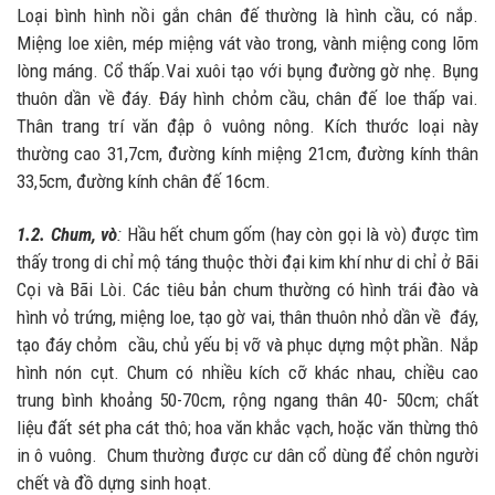
Loại bình hình nồi gắn chân đế thường là hình cầu, có nắp.
Miệng loe xiên, mép miệng vát vào trong, vành miệng cong lõm
lòng máng. Cổ thấp.Vai xuôi tạo với bụng đường gờ nhẹ. Bụng
thuôn dần về đáy. Đáy hình chỏm cầu, chân đế loe thấp vai.
Thân trang trí văn đập ô vuông nông. Kích thước loại này
thường cao 31,7cm, đường kính miệng 21cm, đường kính thân
33,5cm, đường kính chân đế 16cm.
1.2. Chum, vò
:
Hầu hết chum gốm (hay còn gọi là vò) được tìm
thấy trong di chỉ mộ táng thuộc thời đại kim khí như di chỉ ở Bãi
Cọi và Bãi Lòi. Các tiêu bản chum thường có hình trái đào và
hình vỏ trứng, miệng loe, tạo gờ vai, thân thuôn nhỏ dần về đáy,
tạo đáy chỏm cầu, chủ yếu bị vỡ và phục dựng một phần. Nắp
hình nón cụt. Chum có nhiều kích cỡ khác nhau, chiều cao
trung bình khoảng 50-70cm, rộng ngang thân 40- 50cm; chất
liệu đất sét pha cát thô; hoa văn khắc vạch, hoặc văn thừng thô
in ô vuông. Chum thường được cư dân cổ dùng để chôn người
chết và đồ dựng sinh hoạt.