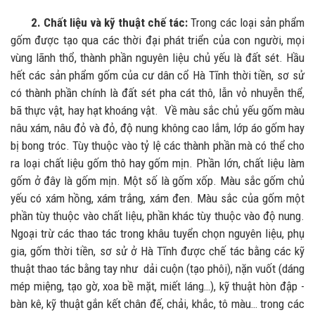
2. Chất liệu và kỹ thuật chế tác:
Trong các loại sản phẩm
gốm được tạo qua các thời đại phát triển của con người, mọi
vùng lãnh thổ, thành phần nguyên liệu chủ yếu là đất sét. Hầu
hết các sản phẩm gốm của cư dân cổ Hà Tĩnh thời tiền, sơ sử
có thành phần chính là đất sét pha cát thô, lẫn vỏ nhuyễn thể,
bã thực vật, hay hạt khoáng vật. Về màu sắc chủ yếu gốm màu
nâu xám, nâu đỏ và đỏ, độ nung không cao lắm, lớp áo gốm hay
bị bong tróc. Tùy thuộc vào tỷ lệ các thành phần mà có thể cho
ra loại chất liệu gốm thô hay gốm mịn. Phần lớn, chất liệu làm
gốm ở đây là gốm mịn. Một số là gốm xốp. Màu sắc gốm chủ
yếu có xám hồng, xám trắng, xám đen. Màu sắc của gốm một
phần tùy thuộc vào chất liệu, phần khác tùy thuộc vào độ nung.
Ngoại trừ các thao tác trong khâu tuyển chọn nguyên liệu, phụ
gia, gốm thời tiền, sơ sử ở Hà Tĩnh được chế tác bằng các kỹ
thuật thao tác bằng tay như dải cuộn (tạo phôi), nặn vuốt (dáng
mép miệng, tạo gờ, xoa bề mặt, miết láng…), kỹ thuật hòn đập -
bàn kê, kỹ thuật gắn kết chân đế, chải, khắc, tô màu… trong các