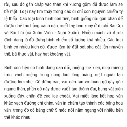
rời, sau đó gắn chắp vào thân khi xương gốm đã được làm se
bề mặt. Loại này tìm thấy trong các di chỉ còn nguyên chiếm tỷ
lệ thấp. Các loại bình hình con tiện, hình giống nồi gắn chân đế
được chế tác bằng cách nặn, miết tay, bàn xoay ở di chỉ Bãi Cọi
và Bãi Lòi (xã Xuân Viên - Nghi Xuân). Nhiều mảnh vỡ được
định dạng là đồ đựng bình chiếm số lượng khá nhiều. Các loại
bình có nhiều kích cỡ, được làm từ đất sét pha cát lẫn nhuyễn
thể, bã thực vật, hay hạt khoáng vật.
Bình con tiện có hình dáng cân đối, miệng loe xiên, mép miệng
tròn, vành miệng trong cong lõm lòng máng, mặt ngoài tạo
đường lõm nhẹ. Cổ đứng cao, vai xiên tạo với bụng gờ gãy góc
ngang thân, phần gờ này được vuốt tạo thành đai, bụng vát xiên
xuống đáy, chân đế cao loe choãi. Vai miết láng kết hợp văn
khắc vạch đường chỉ chìm, văn in chấm tạo thành các băng hoa
văn: trong đó có băng chữ S móc nối nằm ngang với nhiều bến
thể khác nhau.