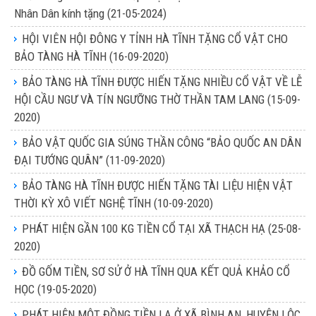
Nhân Dân kính tặng
(21-05-2024)
HỘI VIÊN HỘI ĐÔNG Y TỈNH HÀ TĨNH TẶNG CỔ VẬT CHO
BẢO TÀNG HÀ TĨNH
(16-09-2020)
BẢO TÀNG HÀ TĨNH ĐƯỢC HIẾN TẶNG NHIỀU CỔ VẬT VỀ LỄ
HỘI CẦU NGƯ VÀ TÍN NGƯỠNG THỜ THẦN TAM LANG
(15-09-
2020)
BẢO VẬT QUỐC GIA SÚNG THẦN CÔNG “BẢO QUỐC AN DÂN
ĐẠI TƯỚNG QUÂN”
(11-09-2020)
BẢO TÀNG HÀ TĨNH ĐƯỢC HIẾN TẶNG TÀI LIỆU HIỆN VẬT
THỜI KỲ XÔ VIẾT NGHỆ TĨNH
(10-09-2020)
PHÁT HIỆN GẦN 100 KG TIỀN CỔ TẠI XÃ THẠCH HẠ
(25-08-
2020)
ĐỒ GỐM TIỀN, SƠ SỬ Ở HÀ TĨNH QUA KẾT QUẢ KHẢO CỔ
HỌC
(19-05-2020)
PHÁT HIỆN MỘT ĐỒNG TIỀN LẠ Ở XÃ BÌNH AN, HUYỆN LỘC