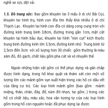
nghề xe sợi, dệt vải.
1.5. Đồ trang sức:
Bao gồm
khuyên tai 3 mấu ở di chỉ Bãi Cọi,
khuyên tai hình trụ, hình con đĩa tìm thấy khá nhiều ở di chỉ
Thạch Lạc. Khuyên tai hình con đĩa có dáng cong cung tròn với
đường kính trung bình 3,8cm, đường trong gần 1cm, mặt cắt
khuyên tại hình bầu dục; khuyên tai hình “nón cụt” kích thước
trung bình đường kính lớn 3,5cm; đường kính nhỏ: Trung bình từ
2,5cm đến 3cm với số lượng hơn 30 chiếc. gốm thường là màu
xám đỏ, đỏ gạch, chất liệu gốm pha cát và võ nhuyễn thể.
Ngoài những hiện vật gốm có thể phục dựng và gắn chắp
được hình dạng, trong hố khai quật và thám sát còn một số
lượng lớn các mảnh gốm vụn xuất hiện trong các hố có dấu vết
của tầng cư trú. Các loại hình mảnh gốm (bao gồm : mảnh
miệng, thân, chân, đáy, đế, núm đít nhọn, tai gốm…) trong các
hố có chất liệu, màu sắc, hoa văn tương tự của các loại hình
gốm trong hố còn nguyên hoặc đã phục dựng lại được.