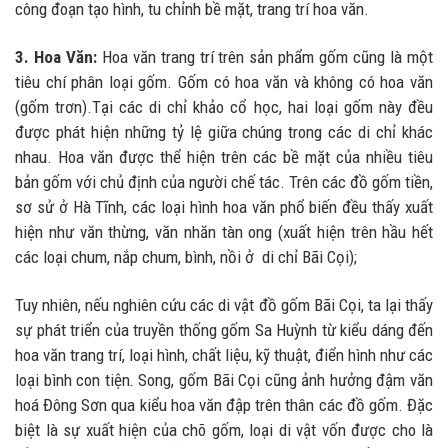
công đoạn tạo hình, tu chỉnh bề mặt, trang trí hoa văn.
3. Hoa Văn:
Hoa văn trang trí trên sản phẩm gốm cũng là một
tiêu chí phân loại gốm. Gốm có hoa văn và không có hoa văn
(gốm trơn).Tại các di chỉ khảo cổ học, hai loại gốm này đều
được phát hiện những tỷ lệ giữa chúng trong các di chỉ khác
nhau. Hoa văn được thể hiện trên các bề mặt của nhiều tiêu
bản gốm với chủ định của người chế tác. Trên các đồ gốm tiền,
sơ sử ở Hà Tĩnh, các loại hình hoa văn phổ biến đều thấy xuất
hiện như văn thừng, văn nhăn tàn ong (xuất hiện trên hầu hết
các loại chum, nắp chum, bình, nồi ở di chỉ Bãi Cọi);
Tuy nhiên, nếu nghiên cứu các di vật đồ gốm Bãi Cọi, ta lại thấy
sự phát triển của truyền thống gốm Sa Huỳnh từ kiểu dáng đến
hoa văn trang trí, loại hình, chất liệu, kỹ thuật, điển hình như các
loại bình con tiện
.
Song, gốm Bãi Cọi cũng ảnh hưởng đậm văn
hoá Đông Sơn qua kiểu hoa văn đập trên thân các đồ gốm. Đặc
biệt là sự xuất hiện của chõ gốm, loại di vật vốn được cho là