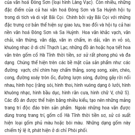
của văn hoá Đông Sơn (loại hình Làng Vạc). Còn nhiều, những
đặc điểm của cả hai văn hoá Đông Sơn và Sa Huỳnh hội tụ
trong di tích và di vật Bãi Cọi. Chính bởi vậy Bãi Cọi với những
đặc trưng cơ bản thể hiện sự giao lưu, trao đổi và hội tụ cả hai
nền văn hoá Đông Sơn và Sa Huỳnh. Hoa văn khắc vạch, văn
chải, văn thừng, văn dập, văn in chấm, in dải, văn in vỏ sò,
khuông nhạc ở di chỉ Thạch Lạc; những đồ án hoặc họa tiết hoa
văn trên gốm cổ Hà Tĩnh thời tiền, sơ sử rất phong phú và đa
dạng. Chúng thể hiện trên các bề mặt của sản phẩm như: các
đường vạch; chỉ chìm hay chấm thẳng, song song, xiên, chéo,
cong, đường xoáy trôn ốc, đường lượn sóng, đường gãy rời nối
nhau, hình học (răng sói, hình thoi, hình vuông dạng ô lưới, hình
khuông nhạc, hình bầu dục, hình rằn cưa, hình chữ V, chữ S).
Các đồ án được thể hiện bằng nhiều kiểu, tạo nên những mảng
trang trí độc đáo trên sản phẩm. Ngoài những hoa văn được
dùng trong trang trí, gốm cổ Hà Tĩnh thời tiền sơ, sử có xuất
hiện loại gốm phủ màu hoặc bôi màu. Những dạng gốm này
chiếm tỷ lệ ít, phát hiện ở di chỉ Phôi phối.