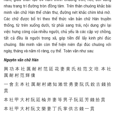
nhau trang trí đường tròn đồng tâm. Trên thân chuông khắc bài
minh văn chữ Hán thể chân thư, đường nét khắc chìm khá mờ.
Các chữ được bố trí theo thể thức văn bản chữ Hán truyền
thống, từ trên xuống dưới, từ phải sang trái, nội dung ghi lại
việc hưng công của nhiều người, chủ yếu là các cặp vợ chồng,
tất cả đều là người trong xã, góp tiền để lấy kinh phí đúc
chuông. Bài minh văn còn thể hiện niên đại đúc chuông với
ngày, tháng và năm rõ ràng, cụ thể. Toàn văn như sau:
Nguyên văn chữ Hán
興 功 本 社 厲 耐 村 范 廷 花 妻 黄 氏 桂 范 文 培. 本 社
厲 耐 村 范 輝 儾
一 會 主 本 社 厲 耐 村 總 知 瀨 世 勇 妻 阮 氏 銳 古 錢 拾
貫.
本 社 甲 大 村 阮 廷 楡 并 妻 等 男 子 阮 廷 芳 錢 拾 貫
本 社 甲 大 村 阮 文 樂 妻 丁 氏 掌 供 古 錢 一 貫