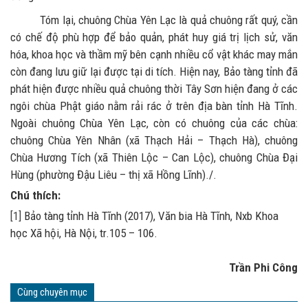
Tóm lại, chuông Chùa Yên Lạc là quả chuông rất quý, cần
có chế độ phù hợp để bảo quản, phát huy giá trị lịch sử, văn
hóa, khoa học và thầm mỹ bên cạnh nhiều cổ vật khác may mắn
còn đang lưu giữ lại được tại di tích. Hiện nay, Bảo tàng tỉnh đã
phát hiện được nhiều quả chuông thời Tây Sơn hiện đang ở các
ngôi chùa Phật giáo nằm rải rác ở trên địa bàn tỉnh Hà Tĩnh.
Ngoài chuông Chùa Yên Lạc, còn có chuông của các chùa:
chuông Chùa Yên Nhân (xã Thạch Hải – Thạch Hà), chuông
Chùa Hương Tích (xã Thiên Lộc – Can Lộc), chuông Chùa Đại
Hùng (phường Đậu Liêu – thị xã Hồng Lĩnh)./.
Chú thích:
[1]
Bảo tàng tỉnh Hà Tĩnh (2017), Văn bia Hà Tĩnh, Nxb Khoa
học Xã hội, Hà Nội, tr.105 – 106.
Trần Phi Công
Cùng chuyên mục