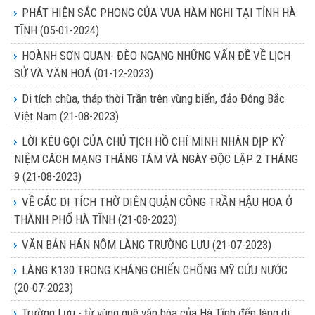
PHÁT HIỆN SẮC PHONG CỦA VUA HÀM NGHI TẠI TỈNH HÀ
TĨNH
(05-01-2024)
HOÀNH SƠN QUAN- ĐÈO NGANG NHỮNG VẤN ĐỀ VỀ LỊCH
SỬ VÀ VĂN HOÁ
(01-12-2023)
Di tích chùa, tháp thời Trần trên vùng biển, đảo Đông Bắc
Việt Nam
(21-08-2023)
LỜI KÊU GỌI CỦA CHỦ TỊCH HỒ CHÍ MINH NHÂN DỊP KỶ
NIỆM CÁCH MẠNG THÁNG TÁM VÀ NGÀY ĐỘC LẬP 2 THÁNG
9
(21-08-2023)
VỀ CÁC DI TÍCH THỜ DIÊN QUẬN CÔNG TRẦN HẬU HOA Ở
THÀNH PHỐ HÀ TĨNH
(21-08-2023)
VĂN BẢN HÁN NÔM LÀNG TRƯỜNG LƯU
(21-07-2023)
LÀNG K130 TRONG KHÁNG CHIẾN CHỐNG MỸ CỨU NƯỚC
(20-07-2023)
Trường Lưu - từ vùng quê văn hóa của Hà Tĩnh đến làng di