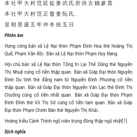
本 社 甲 大 村 范 廷 錠 妻 武 氏 所 供 古 錢 參 貫
本 社 甲 大 村 范 正 盤 妻 阮 氏…
皇 朝 景 盛 五 年 仲 冬 拾 五 日.
Phiên âm
Hưng công bản xã Lệ Nại thôn Phạm Đình Hoa thê Hoàng Thị
Quế, Phạm Văn Bồi. Bản xã Lệ Nại thôn Phạm Huy Nang.
Hội chủ bản xã Lệ Nại thôn Tổng tri Lại Thế Dũng thê Nguyễn
Thị Nhuệ cúng cổ tiền thập quan. Bản xã Giáp Đại thôn Nguyễn
Đình Du tính thê đẳng nam tử Nguyễn Đình Phương cổ tiền
thập quan. Bản xã Giáp Đại thôn Nguyễn Văn Lạc thê Đinh Thị
Chưởng cúng cổ tiền nhất quan. Bản xã Giáp Đại thôn Phạm
Đình Đĩnh thê Võ Thị Sở cúng cổ tiền tam quan. Bản xã Giáp
Đại thôn Phạm Chính Bàn thê Nguyễn Thị Khải…
Hoàng triều Cảnh Thịnh ngũ niên trọng đông thập ngũ nhật
[1]
.
Dịch nghĩa