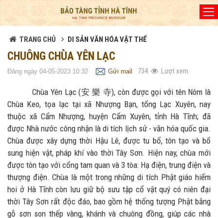
Đã kết nối EMC
TRANG CHỦ
DI SẢN VĂN HÓA VẬT THỂ
CHUÔNG CHÙA YÊN LẠC
734
Lượt xem
Đăng ngày 04-05-2023 10:32
Gửi mail
Chùa Yên Lạc (安 樂 寺), còn được gọi với tên Nôm là
Chùa Keo, tọa lạc tại xã Nhượng Bạn, tổng Lạc Xuyên, nay
thuộc xã Cẩm Nhượng, huyện Cẩm Xuyên, tỉnh Hà Tĩnh; đã
được Nhà nước công nhận là di tích lịch sử - văn hóa quốc gia.
Chùa được xây dựng thời Hậu Lê, được tu bổ, tôn tạo và bổ
sung hiện vật, pháp khí vào thời Tây Sơn. Hiện nay, chùa mới
được tôn tạo với cổng tam quan và 3 tòa: Hạ điện, trung điện và
thượng điện. Chùa là một trong những di tích Phật giáo hiếm
hoi ở Hà Tĩnh còn lưu giữ bộ sưu tập cổ vật quý có niên đại
thời Tây Sơn rất độc đáo, bao gồm hệ thống tượng Phật bằng
gỗ sơn son thếp vàng, khánh và chuông đồng, giúp các nhà