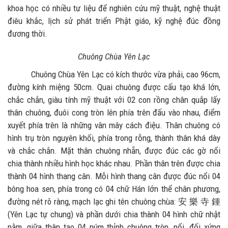
khoa học có nhiều tư liệu để nghiên cứu mỹ thuật, nghệ thuật
điêu khắc, lịch sử phát triển Phật giáo, kỹ nghệ đúc đồng
đương thời.
Chuông Chùa Yên Lạc
Chuông Chùa Yên Lạc có kích thước vừa phải, cao 96cm,
đường kính miệng 50cm. Quai chuông được cấu tạo khá lớn,
chắc chắn, giàu tính mỹ thuật với 02 con rồng chân quắp lấy
thân chuông, đuôi cong tròn lên phía trên đấu vào nhau, điểm
xuyết phía trên là những vân mây cách điệu. Thân chuông có
hình trụ tròn nguyên khối, phía trong rỗng, thành thân khá dày
và chắc chắn. Mặt thân chuông nhẵn, được đúc các gờ nổi
chia thành nhiều hình học khác nhau. Phần thân trên được chia
thành 04 hình thang cân. Mỗi hình thang cân được đúc nổi 04
bông hoa sen, phía trong có 04 chữ Hán lớn thể chân phương,
đường nét rõ ràng, mạch lạc ghi tên chuông chùa: 安 樂 寺 鍾
(Yên Lạc tự chung) và phần dưới chia thành 04 hình chữ nhật
nằm, giữa thân tạo 04 núm thỉnh chuông tròn, nổi, đối xứng