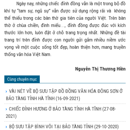
Ngày nay, những chiếc đỉnh đồng vẫn là một trong bộ đồ
khí tự “tam sự, ngũ sự” vẫn được sử dụng rộng rãi và không
thể thiếu trong các bàn thờ gia tiên của người Việt. Trên bàn
thờ ở chùa chiền, đình miếu..., đỉnh đồng được đúc với kích
thước lớn hơn, luôn đặt ở chỗ trang trọng nhất. Những đề tài
trang trí trên đỉnh được con người gửi gắm nhiều niềm ước
vọng về một cuộc sống tốt đẹp, hoàn thiện hơn, mang truyền
thống văn hóa Việt Nam.
Nguyễn Thị Thương Hiền
Cùng chuyên mục
VÀI NÉT VỀ BỘ SƯU TẬP ĐỒ ĐỒNG VĂN HÓA ĐÔNG SƠN Ở
BẢO TÀNG TỈNH HÀ TĨNH
(16-09-2021)
CHIẾC ĐỈNH HƯƠNG Ở BẢO TÀNG TỈNH HÀ TĨNH
(27-08-
2021)
BỘ SƯU TẬP BÌNH VÔI TẠI BẢO TÀNG TỈNH
(29-10-2020)