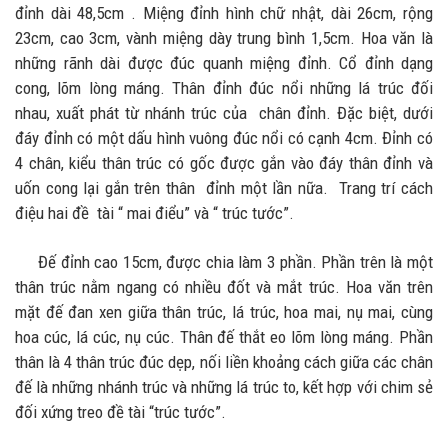
đỉnh dài 48,5cm . Miệng đỉnh hình chữ nhật, dài 26cm, rộng
23cm, cao 3cm, vành miệng dày trung bình 1,5cm. Hoa văn là
những rãnh dài được đúc quanh miệng đỉnh. Cổ đỉnh dạng
cong, lõm lòng máng. Thân đỉnh đúc nổi những lá trúc đối
nhau, xuất phát từ nhánh trúc của chân đỉnh. Đặc biệt, dưới
đáy đỉnh có một dấu hình vuông đúc nổi có cạnh 4cm.
Đỉnh có
4 chân, kiểu thân trúc có gốc được gắn vào đáy thân đỉnh và
uốn cong lại gắn trên thân đỉnh một lần nữa. Trang trí cách
điệu hai đề tài “ mai điểu” và “ trúc tước”.
Đế đỉnh cao 15cm, được chia làm 3 phần. Phần trên là một
thân trúc nằm ngang có nhiều đốt và mắt trúc. Hoa văn trên
mặt đế đan xen giữa thân trúc, lá trúc, hoa mai, nụ mai, cùng
hoa cúc, lá cúc, nụ cúc. Thân đế thắt eo lõm lòng máng. Phần
thân là 4 thân trúc đúc dẹp, nối liền khoảng cách giữa các chân
đế là những nhánh trúc và những lá trúc to, kết hợp với chim sẻ
đối xứng treo đề tài “trúc tước”.