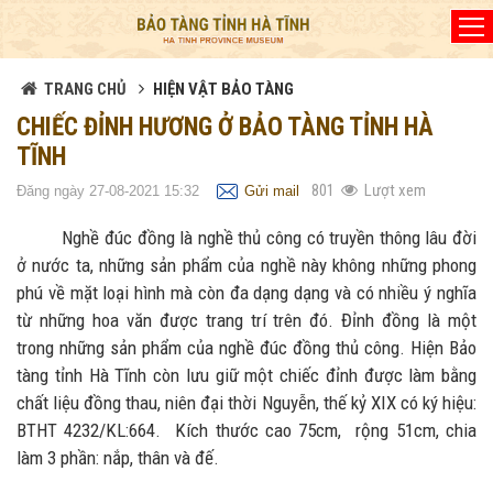
Đã kết nối EMC
TRANG CHỦ
HIỆN VẬT BẢO TÀNG
CHIẾC ĐỈNH HƯƠNG Ở BẢO TÀNG TỈNH HÀ
TĨNH
801
Lượt xem
Đăng ngày 27-08-2021 15:32
Gửi mail
Nghề đúc đồng là nghề thủ công có truyền thông lâu đời
ở nước ta, những sản phẩm của nghề này không những phong
phú về mặt loại hình mà còn đa dạng dạng và có nhiều ý nghĩa
từ những hoa văn được trang trí trên đó. Đỉnh đồng là một
trong những sản phẩm của nghề đúc đồng thủ công. Hiện Bảo
tàng tỉnh Hà Tĩnh còn lưu giữ một chiếc đỉnh được làm bằng
chất liệu đồng thau, niên đại thời Nguyễn, thế kỷ XIX có ký hiệu:
BTHT 4232/KL:664. Kích thước cao 75cm, rộng 51cm, chia
làm 3 phần: nắp, thân và đế.