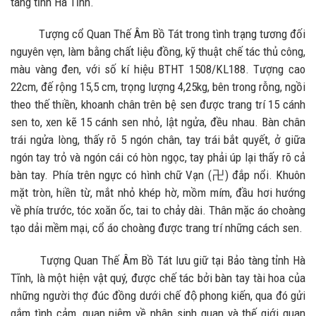
tàng tỉnh Hà Tĩnh.
Tượng cổ Quan Thế Âm Bồ Tát trong tình trạng tương đối
nguyên vẹn, làm bằng chất liệu đồng, kỹ thuật chế tác thủ công,
màu vàng đen, với số kí hiệu BTHT 1508/KL188. Tượng cao
22cm, đế rộng 15,5 cm, trọng lượng 4,25kg, bên trong rỗng, ngồi
theo thế thiền, khoanh chân trên bệ sen được trang trí 15 cánh
sen to, xen kẽ 15 cánh sen nhỏ, lật ngửa, đều nhau. Bàn chân
trái ngửa lòng, thấy rõ 5 ngón chân, tay trái bắt quyết, ở giữa
ngón tay trỏ và ngón cái có hòn ngọc, tay phải úp lại thấy rõ cả
bàn tay. Phía trên ngực có hình chữ Vạn (卍) đắp nổi. Khuôn
mặt tròn, hiền từ, mắt nhỏ khép hờ, mồm mím, đầu hơi hướng
về phía trước, tóc xoăn ốc, tai to chảy dài. Thân mặc áo choàng
tạo dải mềm mại, cổ áo choàng được trang trí những cách sen.
Tượng Quan Thế Âm Bồ Tát lưu giữ tại Bảo tàng tỉnh Hà
Tĩnh, là một hiện vật quý, được chế tác bởi bàn tay tài hoa của
những người thợ đúc đồng dưới chế độ phong kiến, qua đó gửi
gắm tình cảm, quan niệm về nhân sinh quan và thế giới quan