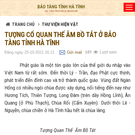
Đã kết nối EMC
TRANG CHỦ
THƯ VIỆN HIỆN VẬT
TƯỢNG CỔ QUAN THẾ ÂM BỒ TÁT Ở BẢO
TÀNG TỈNH HÀ TĨNH
689
Lượt xem
Đăng ngày 25-10-2021 16:21
Gửi mail
Phật giáo là một tôn giáo lớn của thế giới du nhập vào
Việt Nam từ rất sớm. Đến thời Lý - Trần, đạo Phật cực thịnh,
phát triển đến đỉnh cao và trở thành quốc giáo. Vùng đất Ngàn
Hống có nhiều ngôi chùa được xây dựng, nổi tiếng đến nay như
Hương Tích, Thiên Tượng, Long Đàm (trên dãy Hồng Lĩnh), Ân
Quang (ở Phù Thạch), Chùa Rối (Cẩm Xuyên). Dưới thời Lê -
Nguyễn, chùa chiền ở Hà Tĩnh hầu hết là chùa làng.
Tượng Quan Thế Âm Bồ Tát