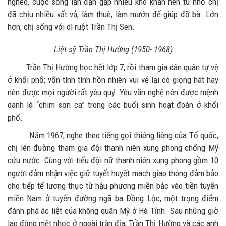
nghèo, cuộc sống lận đận gặp nhiều khó khăn nên từ nhỏ chị
đã chịu nhiều vất vả, làm thuê, làm mướn để giúp đỡ bà. Lớn
hơn, chị sống với dì ruột Trần Thị Sen.
Liệt sỹ Trần Thị Hường (1950- 1968)
Trần Thị Hường học hết lớp 7, rồi tham gia dân quân tự vệ
ở khối phố; vốn tính tình hồn nhiên vui vẻ lại có giọng hát hay
nên được mọi người rất yêu quý. Yêu văn nghệ nên được mệnh
danh là “chim sơn ca” trong các buổi sinh hoạt đoàn ở khối
phố.
Năm 1967, nghe theo tiếng gọi thiêng liêng của Tổ quốc,
chị lên đường tham gia đội thanh niên xung phong chống Mỹ
cứu nước. Cùng với tiểu đội nữ thanh niên xung phong gồm 10
người đảm nhận việc giữ tuyết huyết mach giao thông đảm bảo
cho tiếp tế lương thực từ hậu phương miền bắc vào tiền tuyến
miền Nam ở tuyến đường ngã ba Đồng Lộc, một trọng điểm
đánh phá ác liệt của không quân Mỹ ở Hà Tĩnh. Sau những giờ
lao động mệt nhọc ở ngoài trận địa, Trần Thị Hường và các anh