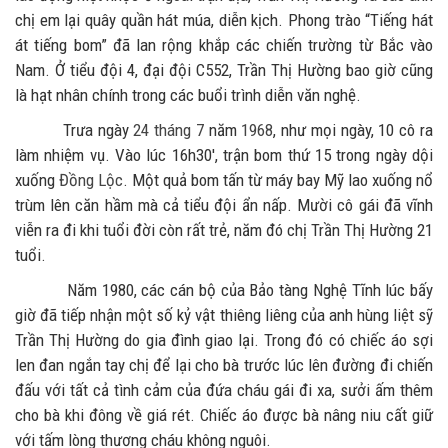
chị em lại quây quần hát múa, diễn kịch. Phong trào “Tiếng hát
át tiếng bom” đã lan rộng khắp các chiến trường từ Bắc vào
Nam. Ở tiểu đội 4, đại đội C552, Trần Thị Hường bao giờ cũng
là hạt nhân chính trong các buổi trình diễn văn nghệ.
Trưa ngày
24 tháng 7
năm
1968
, như mọi ngày, 10 cô ra
làm nhiệm vụ. Vào lúc 16h30', trận bom thứ 15 trong ngày dội
xuống
Đồng Lộc
. Một quả bom tấn từ máy bay Mỹ lao xuống nổ
trùm lên căn hầm mà cả tiểu đội ẩn nấp. Mười cô gái đã vĩnh
viễn ra đi khi tuổi đời còn rất trẻ, năm đó chị Trần Thị Hường 21
tuổi.
Năm 1980, các cán bộ của Bảo tàng Nghệ Tĩnh lúc bấy
giờ đã tiếp nhận một số kỷ vật thiêng liêng của anh hùng liệt sỹ
Trần Thị Hường do gia đình giao lại. Trong đó có chiếc áo sợi
len đan ngắn tay chị để lại cho bà trước lúc lên đường đi chiến
đấu với tất cả tình cảm của đứa cháu gái đi xa, sưởi ấm thêm
cho bà khi đông về giá rét. Chiếc áo được bà nâng niu cất giữ
với tấm lòng thương cháu không nguôi.