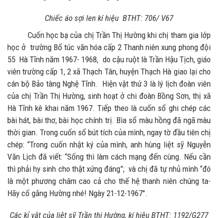
Chiếc áo sợi len kí hiệu BTHT:
706/
V67
Cuốn học bạ của chị Trần Thị Hường khi chị tham gia lớp
học ở trường Bổ túc văn hóa cấp 2 Thanh niên xung phong đội
55 Hà Tĩnh năm 1967- 1968, do cậu ruột là Trần Hậu Tịch, giáo
viên trường cấp 1, 2 xã Thạch Tân, huyện Thạch Hà giao lại cho
cán bộ Bảo tàng Nghệ Tĩnh. Hiện vật thứ 3 là lý lịch đoàn viên
của chị Trần Thị Hường, sinh hoạt ở chi đoàn Bồng Sơn, thị xã
Hà Tĩnh kê khai năm 1967. Tiếp theo là cuốn sổ ghi chép các
bài hát, bài thơ, bài học chính trị. Bìa sổ màu hồng đã ngã màu
thời gian. Trong cuốn sổ bút tích của mình, ngay tờ đầu tiên chị
chép: “Trong cuốn nhật ký của mình, anh hùng liệt sỹ Nguyễn
Văn Lịch đã viết: “Sống thì làm cách mạng đến cùng. Nếu cần
thì phải hy sinh cho thật xứng đáng”; và chị đã tự nhủ mình “đó
là một phương châm cao cả cho thế hệ thanh niên chúng ta-
Hãy cố gắng Hường nhé! Ngày 21-12-1967".
Các kỉ vật của liệt sỹ Trần thị Hường, kí hiệu BTHT:
1192/
G277