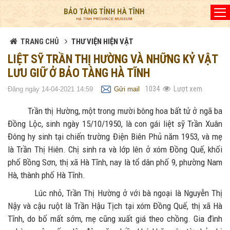
Đã kết nối EMC
TRANG CHỦ
THƯ VIỆN HIỆN VẬT
LIỆT SỸ TRẦN THỊ HƯỜNG VÀ NHỮNG KỶ VẬT
LƯU GIỮ Ở BẢO TÀNG HÀ TĨNH
1034
Lượt xem
Đăng ngày 14-04-2021 14:59
Gửi mail
Trần thị Hường, một trong mười bông hoa bất tử ở ngã ba
Đồng Lộc, sinh ngày 15/10/1950, là con gái liệt sỹ Trần Xuân
Đông hy sinh tại chiến trường Điện Biên Phủ năm 1953, và mẹ
là Trần Thị Hiên. Chị sinh ra và lớp lên ở xóm Đồng Quế, khối
phố Bồng Sơn, thị xã Hà Tĩnh, nay là tổ dân phố 9, phường Nam
Hà, thành phố Hà Tĩnh.
Lúc nhỏ, Trần Thị Hường ở với bà ngoại là Nguyễn Thị
Nậy và cậu ruột là Trần Hậu Tịch tại xóm Đồng Quế, thị xã Hà
Tĩnh, do bố mất sớm, mẹ cũng xuất giá theo chồng. Gia đình