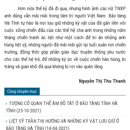
Hơn nửa thế kỷ đã đi qua, nhưng hình ảnh các nữ TNXP
anh dũng vẫn mãi mãi trong tâm trí người Việt Nam. Bảo tàng
Hà Tĩnh tự hào là nơi lưu giữ những kỷ vật của đã gắn liền với
cuộc sống chiến đấu của các thế hệ cha anh trong những năm
tháng chiến tranh ác liệt như một cách để tri ân những anh
hùng liệt sỹ, những người đã mãi mãi gửi lại tuổi xuân nơi chiến
trường, đồng thời góp phần giáo dục truyền thống yêu nước
cho các thế hệ trẻ, để những ký ức về cuộc chiến hào hùng, bi
tráng và gian khổ đã qua không bị rơi vào quên lãng.
Nguyễn Thị Thu Thanh
Cùng chuyên mục
TƯỢNG CỔ QUAN THẾ ÂM BỒ TÁT Ở BẢO TÀNG TỈNH HÀ
TĨNH
(25-10-2021)
LIỆT SỸ TRẦN THỊ HƯỜNG VÀ NHỮNG KỶ VẬT LƯU GIỮ Ở
BẢO TÀNG HÀ TĨNH
(14-04-2021)