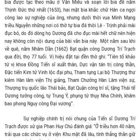
bia được tạc theo mẫu ở Văn Miếu và soạn lời bia đề năm
Thịnh Đức thứ nhất (1653), hai mặt bia khắc chữ Hán ca ngợi
công lao sự nghiệp của ông, nhưng dưới thời vua Minh Mạng
triều Nguyễn những nơi có thờ tự bia đá thời Lê - Trịnh phải mài
đục bỏ, do đó dòng họ Dương đã cho đục mài hết chữ nên hiện
nay không còn nội dung của bài văn bia này. Một năm sau khi
về quê, năm Nhâm Dần (1662) Bạt quận công Dương Trí Trạch
qua đời, thọ 77 tuổi. Vị hiệu đặt tại đền thờ ghi: “Tiên tổ khảo
tứ vị khoa Đồng Tiến sĩ xuất thân, Dực vận tán trị công thần,
Đặc tiến Kim tử Vinh lộc đại phu, Tham tụng Lại bộ Thượng thư
kiêm Hàn lâm viện Thị giảng, Tham Chưởng Hàn Lâm viện sự,
Thượng trụ quốc lão Thái bảo, Bạt Quận công trí sĩ, tặng Thái tể
Dương tướng công, tự Trung Ý, phụng tứ thụy Nha Chính, khâm
bao phong Nguy công Đại vương”.
Sự nghiệp chính trị nói chung của Tiến sĩ Dương Trí
Trạch được sử gia Phan Huy Chú đánh giá: “Ở triều hơn 40 năm,
trải qua các chức vụ ở viện Khu mật đã lâu, tính thẳng thắn giữ