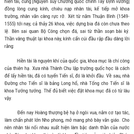
hiền tài, cùng [Nguyên súy Chưởng quốc chính Tây Định vương]
đồng lòng cung kính, chiêu nạp nhân tài, kế tiếp mở khoa
trường, nhân văn càng rực rỡ. Xét từ năm Thuận Bình (1549-
1555) tới nay, cả thảy 26 khoa, việc dựng bia đá còn chưa theo
lệ. Bèn sai quan Bộ Công chọn đá, sai từ thần soạn bài ký.
Thần vâng thuật lại khoa này, kính cẩn cúi đầu rập đầu dâng lời
rằng:
Hiền tài là nguyên khí của quốc gia, khoa mục là chí công
của thiên hạ. Xưa nhà Thành Chu lập trường quốc học là cách
để lấy hiền tài, đã có tuyển Tiến sĩ, đó là khởi đầu. Về sau, nhà
Đường cho Tiến sĩ là bảng Long hổ, nhà Tống cho Tiến sĩ là
khoa Tướng tướng. Thế đủ biết việc đặt khoa mục đã có từ lâu
vậy.
Đến nay Hoàng thượng bệ hạ ở ngôi vua, nắm cơ tạo tác,
làm chấn phát lớn Nho phong, mở mang phô bày văn giáo. Cho
nên nhân tài nối nhau xuất hiện làm bậc danh thần của nước