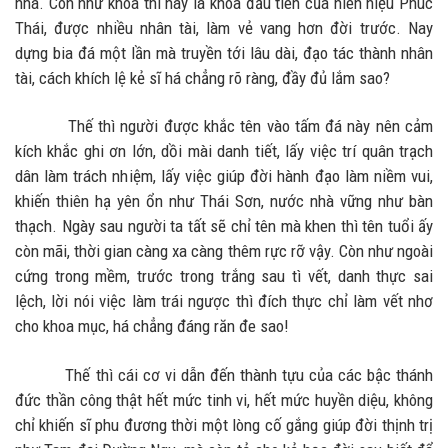
nhà. Còn như khoa thi này là khoa đầu tiên của niên hiệu Phúc
Thái, được nhiều nhân tài, làm vẻ vang hơn đời trước. Nay
dựng bia đá một lần mà truyền tới lâu dài, đạo tác thành nhân
tài, cách khích lệ kẻ sĩ há chẳng rõ ràng, đầy đủ lắm sao?
Thế thì người được khắc tên vào tấm đá này nên cảm
kích khắc ghi ơn lớn, dồi mài danh tiết, lấy việc trí quân trạch
dân làm trách nhiệm, lấy việc giúp đời hành đạo làm niềm vui,
khiến thiên hạ yên ổn như Thái Sơn, nước nhà vững như bàn
thạch. Ngày sau người ta tất sẽ chỉ tên mà khen thì tên tuổi ấy
còn mãi, thời gian càng xa càng thêm rực rỡ vậy. Còn như ngoài
cứng trong mềm, trước trong trắng sau tì vết, danh thực sai
lệch, lời nói việc làm trái ngược thì đích thực chỉ làm vết nhơ
cho khoa mục, há chẳng đáng răn đe sao!
Thế thì cái cơ vi dẫn đến thành tựu của các bậc thánh
đức thần công thật hết mức tinh vi, hết mức huyền diệu, không
chỉ khiến sĩ phu đương thời một lòng cố gắng giúp đời thịnh trị