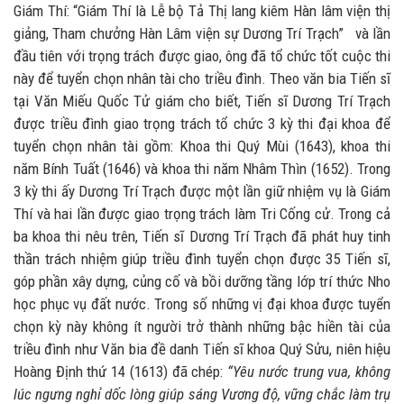
Giám Thí: “Giám Thí là Lễ bộ Tả Thị lang kiêm Hàn lâm viện thị
giảng, Tham chưởng Hàn Lâm viện sự Dương Trí Trạch” và lần
đầu tiên với trọng trách được giao, ông đã tổ chức tốt cuộc thi
này để tuyển chọn nhân tài cho triều đình. Theo văn bia Tiến sĩ
tại Văn Miếu Quốc Tử giám cho biết, Tiến sĩ Dương Trí Trạch
được triều đình giao trọng trách tổ chức 3 kỳ thi đại khoa để
tuyển chọn nhân tài gồm: Khoa thi Quý Mùi (1643), khoa thi
năm Bính Tuất (1646) và khoa thi năm Nhâm Thìn (1652). Trong
3 kỳ thi ấy Dương Trí Trạch được một lần giữ nhiệm vụ là Giám
Thí và hai lần được giao trọng trách làm Tri Cống cử. Trong cả
ba khoa thi nêu trên, Tiến sĩ Dương Trí Trạch đã phát huy tinh
thần trách nhiệm giúp triều đình tuyển chọn được 35 Tiến sĩ,
góp phần xây dựng, củng cố và bồi dưỡng tầng lớp trí thức Nho
học phục vụ đất nước. Trong số những vị đại khoa được tuyển
chọn kỳ này không ít người trở thành những bậc hiền tài của
triều đình như Văn bia đề danh Tiến sĩ khoa Quý Sửu, niên hiệu
Hoàng Định thứ 14 (1613) đã chép:
“Yêu nước trung vua, không
lúc ngưng nghỉ dốc lòng giúp sáng Vương độ, vững chắc làm trụ