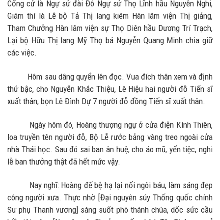
Cống cử là Ngự sử đài Đô Ngự sử Thọ Lĩnh hầu Nguyễn Nghi,
Giám thí là Lễ bộ Tả Thị lang kiêm Hàn lâm viện Thị giảng,
Tham Chưởng Hàn lâm viện sự Thọ Diên hầu Dương Trí Trạch,
Lại bộ Hữu Thị lang Mỹ Thọ bá Nguyễn Quang Minh chia giữ
các việc.
Hôm sau dâng quyển lên đọc. Vua đích thân xem và định
thứ bậc, cho Nguyễn Khắc Thiệu, Lê Hiệu hai người đỗ Tiến sĩ
xuất thân; bọn Lê Đình Dự 7 người đỗ đồng Tiến sĩ xuất thân.
Ngày hôm đó, Hoàng thượng ngự ở cửa điện Kính Thiên,
loa truyền tên người đỗ, Bộ Lễ rước bảng vàng treo ngoài cửa
nhà Thái học. Sau đó sai ban ân huệ, cho áo mũ, yến tiệc, nghi
lễ ban thưởng thật đã hết mức vậy.
Nay nghĩ: Hoàng đế bệ hạ lại nối ngôi báu, làm sáng đẹp
công người xưa. Thực nhờ [Đại nguyên súy Thống quốc chính
Sư phụ Thanh vương] sáng suốt phò thánh chúa, dốc sức cầu