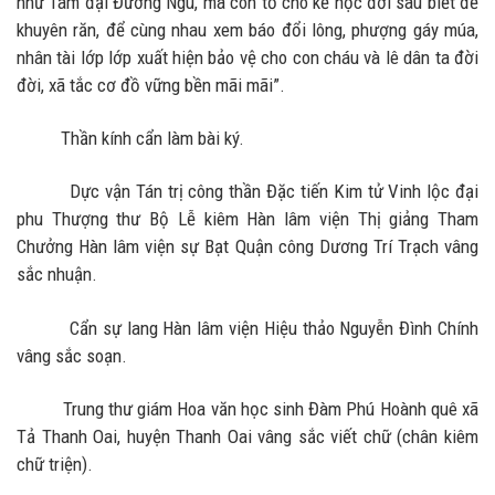
như Tam đại Đường Ngu, mà còn tỏ cho kẻ học đời sau biết để
khuyên răn, để cùng nhau xem báo đổi lông, phượng gáy múa,
nhân tài lớp lớp xuất hiện bảo vệ cho con cháu và lê dân ta đời
đời, xã tắc cơ đồ vững bền mãi mãi”.
Thần kính cẩn làm bài ký.
Dực vận Tán trị công thần Đặc tiến Kim tử Vinh lộc đại
phu Thượng thư Bộ Lễ kiêm Hàn lâm viện Thị giảng Tham
Chưởng Hàn lâm viện sự Bạt Quận công Dương Trí Trạch vâng
sắc nhuận.
Cẩn sự lang Hàn lâm viện Hiệu thảo Nguyễn Đình Chính
vâng sắc soạn.
Trung thư giám Hoa văn học sinh Đàm Phú Hoành quê xã
Tả Thanh Oai, huyện Thanh Oai vâng sắc viết chữ (chân kiêm
chữ triện).