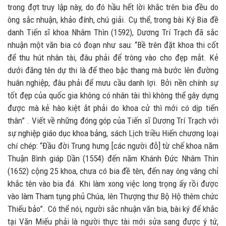
trong đợt truy lập này, do đó hầu hết lời khắc trên bia đều do
ông sắc nhuận, khảo đính, chú giải. Cụ thể, trong bài Ký Bia đề
danh Tiến sĩ khoa Nhâm Thìn (1592), Dương Trí Trạch đã sắc
nhuận một văn bia có đoạn như sau: “Bề trên đặt khoa thi cốt
để thu hút nhân tài, đâu phải để trông vào cho đẹp mắt. Kẻ
dưới đăng tên dự thi là để theo bậc thang mà bước lên đường
huân nghiệp, đâu phải để mưu cầu danh lợi. Bởi nền chính sự
tốt đẹp của quốc gia không có nhân tài thì không thể gây dựng
được mà kẻ hào kiệt ắt phải do khoa cử thì mới có dịp tiến
thân” . Viết về những đóng góp của Tiến sĩ Dương Trí Trạch với
sự nghiệp giáo dục khoa bảng, sách Lịch triều Hiến chương loại
chí chép: “Đầu đời Trung hưng [các người đỗ] từ chế khoa năm
Thuận Bình giáp Dần (1554) đến năm Khánh Đức Nhâm Thìn
(1652) cộng 25 khoa, chưa có bia đề tên, đến nay ông vâng chỉ
khắc tên vào bia đá. Khi làm xong việc long trọng ấy rồi được
vào làm Tham tụng phủ Chúa, lên Thượng thư Bộ Hộ thêm chức
Thiếu bảo”. Có thể nói, người sắc nhuận văn bia, bài ký để khắc
tại Văn Miếu phải là người thực tài mới sửa sang được ý tứ,