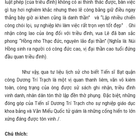
luật phép (của triều đình) không có ai thỉnh thác được, bàn việc
gì tuy hơi nghiêm khắc nhưng theo lẽ công bằng giữ điều ngay
thẳng bây giờ ai khen cũng là danh thần” và “Lập nhiều chiến
công chói lọi, sự nghiệp khi làm việc rất trọn vẹn tốt đẹp” . Ghi
nhận công lao của ông đối với triều đình, vua Lê đã ban sắc
phong: “Hồng nho Thạc đức, nguyên lão đại thần” (Nghĩa là: Núi
Hồng sinh ra người có công đức cao, vị đại thần cao tuổi đứng
đầu quan triều đình).
Như vậy, qua tư liệu lịch sử cho biết Tiến sĩ Bạt quận
công Dương Trí Trạch là một vị quan thanh liêm, văn võ kiêm
toàn, công trạng của ông được sử sách ghi nhận, triều đình
vinh danh, nhân dân tôn thờ lập đền thờ phụng. Đặc biệt, những
đóng góp của Tiến sĩ Dương Trí Trạch cho sự nghiệp giáo dục
khoa bảng và Văn Miếu Quốc tử giám là những cống hiến to lớn
xứng đáng được tôn vinh./.
Chú thích: