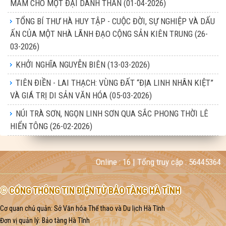
MẦM CHO MỘT ĐẠI DANH THẦN
(01-04-2026)
TỔNG BÍ THƯ HÀ HUY TẬP - CUỘC ĐỜI, SỰ NGHIỆP VÀ DẤU
ẤN CỦA MỘT NHÀ LÃNH ĐẠO CỘNG SẢN KIÊN TRUNG
(26-
03-2026)
KHỞI NGHĨA NGUYỄN BIÊN
(13-03-2026)
TIÊN ĐIỀN - LAI THẠCH: VÙNG ĐẤT “ĐỊA LINH NHÂN KIỆT”
VÀ GIÁ TRỊ DI SẢN VĂN HÓA
(05-03-2026)
NÚI TRÀ SƠN, NGỌN LINH SƠN QUA SẮC PHONG THỜI LÊ
HIỂN TÔNG
(26-02-2026)
Online :
16
| Tổng truy cập :
56445364
© CỔNG THÔNG TIN ĐIỆN TỬ BẢO TÀNG HÀ TĨNH
Cơ quan chủ quản: Sở Văn hóa Thể thao và Du lịch Hà Tĩnh
Đơn vị quản lý: Bảo tàng Hà Tĩnh