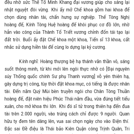
đều nhờ sức Thế Tổ Minh Khang đại vương giúp cho sáng lại
nhật nguyệt đôi vừng. Khi ấy mở Chế khoa gồm hai khoa để
chọn dùng nhân tài, chấn hưng sự nghiệp. Thế Tông Nghị
hoàng đế, Kính Tông Huệ hoàng đế khôi phục cơ đồ lớn, nhờ
hẳn vào công của Thành Tổ Triết vương chỉnh đốn tái tạo lại
đất trời. Buổi ấy đặt Chế khoa một khoa, Tiến sĩ 13 khoa, cất
nhắc sử dụng hiền tài để cùng lo dựng lại kỷ cương.
Kính nghĩ: Hoàng thượng bệ hạ thánh văn thần võ, sáng
suốt thông minh, từ khi mới lên ngôi thực nhờ có [Đại nguyên
súy Thống quốc chính Sư phụ Thanh vương] vỗ yên thiên hạ,
gây dựng trị công, tùy thời đặt khoa mục, có tiếng là được nhân
tài. Đến năm Quý Mùi bèn truyền ngôi cho Chân Tông Thuần
hoàng đế, đặt niên hiệu Phúc Thái năm đầu, vừa đúng tiết tiểu
xuân, cho mở khoa thi lớn. Khi đó sĩ tử trong thiên hạ đến đua
tài trên 2.000 người, vào trúng cách chỉ được 9 người. Quan
hữu ty đem tên dâng lên, vua sai chọn ngày cho vào Điện thí.
Đặc sai Đề điệu là Thái bảo Kiên Quận công Trịnh Quân, Tri