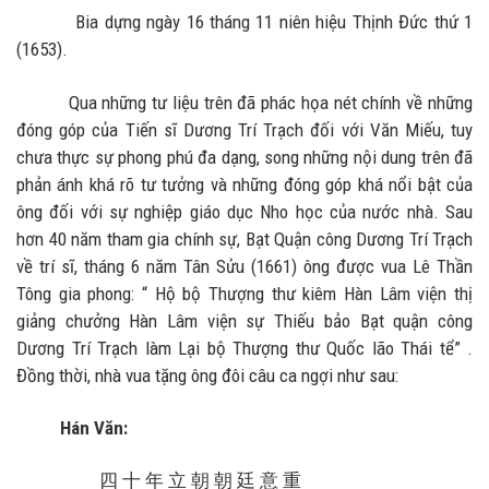
Bia dựng ngày 16 tháng 11 niên hiệu Thịnh Đức thứ 1
(1653).
Qua những tư liệu trên đã phác họa nét chính về những
đóng góp của Tiến sĩ Dương Trí Trạch đối với Văn Miếu, tuy
chưa thực sự phong phú đa dạng, song những nội dung trên đã
phản ánh khá rõ tư tưởng và những đóng góp khá nổi bật của
ông đối với sự nghiệp giáo dục Nho học của nước nhà. Sau
hơn 40 năm tham gia chính sự, Bạt Quận công Dương Trí Trạch
về trí sĩ, tháng 6 năm Tân Sửu (1661) ông được vua Lê Thần
Tông gia phong: “ Hộ bộ Thượng thư kiêm Hàn Lâm viện thị
giảng chưởng Hàn Lâm viện sự Thiếu bảo Bạt quận công
Dương Trí Trạch làm Lại bộ Thượng thư Quốc lão Thái tể” .
Đồng thời, nhà vua tặng ông đôi câu ca ngợi như sau:
Hán Văn:
四 十 年 立 朝 朝 廷 意 重