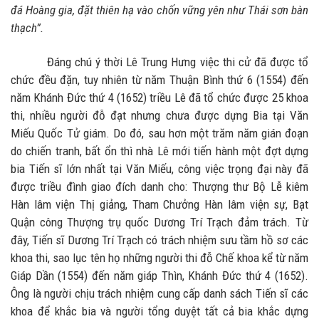
đá Hoàng gia, đặt thiên hạ vào chốn vững yên như Thái sơn bàn
thạch”.
Đáng chú ý thời Lê Trung Hưng việc thi cử đã được tổ
chức đều đặn, tuy nhiên từ năm Thuận Bình thứ 6 (1554) đến
năm Khánh Đức thứ 4 (1652) triều Lê đã tổ chức được 25 khoa
thi, nhiều người đỗ đạt nhưng chưa được dựng Bia tại Văn
Miếu Quốc Tử giám. Do đó, sau hơn một trăm năm gián đoạn
do chiến tranh, bất ổn thì nhà Lê mới tiến hành một đợt dựng
bia Tiến sĩ lớn nhất tại Văn Miếu, công việc trọng đại này đã
được triều đình giao đích danh cho: Thượng thư Bộ Lễ kiêm
Hàn lâm viện Thị giảng, Tham Chưởng Hàn lâm viện sự, Bạt
Quận công Thượng trụ quốc Dương Trí Trạch đảm trách. Từ
đây, Tiến sĩ Dương Trí Trạch có trách nhiệm sưu tầm hồ sơ các
khoa thi, sao lục tên họ những người thi đỗ Chế khoa kể từ năm
Giáp Dần (1554) đến năm giáp Thìn, Khánh Đức thứ 4 (1652).
Ông là người chịu trách nhiệm cung cấp danh sách Tiến sĩ các
khoa để khắc bia và người tổng duyệt tất cả bia khắc dựng