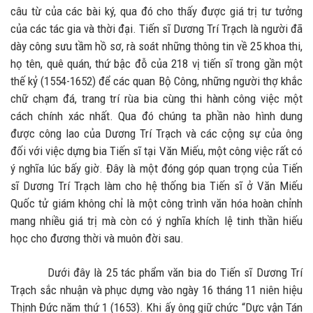
câu từ của các bài ký, qua đó cho thấy được giá trị tư tưởng
của các tác gia và thời đại. Tiến sĩ Dương Trí Trạch là người đã
dày công sưu tầm hồ sơ, rà soát những thông tin về 25 khoa thi,
họ tên, quê quán, thứ bậc đỗ của 218 vị tiến sĩ trong gần một
thế kỷ (1554-1652) để các quan Bộ Công, những người thợ khắc
chữ chạm đá, trang trí rùa bia cùng thi hành công việc một
cách chính xác nhất. Qua đó chúng ta phần nào hình dung
được công lao của Dương Trí Trạch và các cộng sự của ông
đối với việc dựng bia Tiến sĩ tại Văn Miếu, một công việc rất có
ý nghĩa lúc bấy giờ. Đây là một đóng góp quan trọng của Tiến
sĩ Dương Trí Trạch làm cho hệ thống bia Tiến sĩ ở Văn Miếu
Quốc tử giám không chỉ là một công trình văn hóa hoàn chỉnh
mang nhiều giá trị mà còn có ý nghĩa khích lệ tinh thần hiếu
học cho đương thời và muôn đời sau.
Dưới đây là 25 tác phẩm văn bia do Tiến sĩ Dương Trí
Trạch sắc nhuận và phục dựng vào ngày 16 tháng 11 niên hiệu
Thịnh Đức năm thứ 1 (1653). Khi ấy ông giữ chức “Dực vận Tán