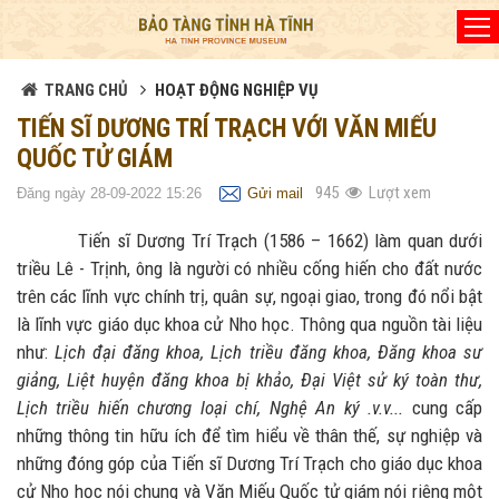
Đã kết nối EMC
TRANG CHỦ
HOẠT ĐỘNG NGHIỆP VỤ
TIẾN SĨ DƯƠNG TRÍ TRẠCH VỚI VĂN MIẾU
QUỐC TỬ GIÁM
945
Lượt xem
Đăng ngày 28-09-2022 15:26
Gửi mail
Tiến sĩ Dương Trí Trạch (1586 – 1662) làm quan dưới
triều Lê - Trịnh, ông là người có nhiều cống hiến cho đất nước
trên các lĩnh vực chính trị, quân sự, ngoại giao, trong đó nổi bật
là lĩnh vực giáo dục khoa cử Nho học. Thông qua nguồn tài liệu
như:
Lịch đại đăng khoa, Lịch triều đăng khoa, Đăng khoa sư
giảng, Liệt huyện đăng khoa bị khảo, Đại Việt sử ký toàn thư,
Lịch triều hiến chương loại chí, Nghệ An ký .v.v...
cung cấp
những thông tin hữu ích để tìm hiểu về thân thế, sự nghiệp và
những đóng góp của Tiến sĩ Dương Trí Trạch cho giáo dục khoa
cử Nho học nói chung và Văn Miếu Quốc tử giám nói riêng một