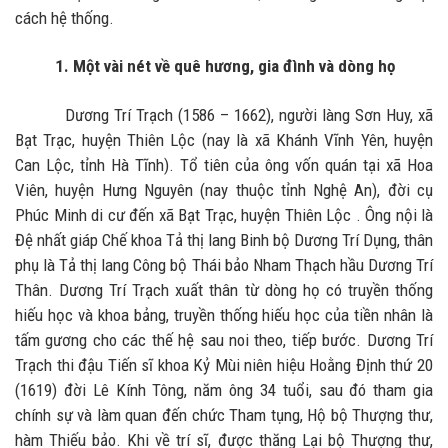
cách hệ thống.
1. Một vài nét về quê hương, gia đình và dòng họ
Dương Trí Trạch (1586 – 1662), người làng Sơn Huy, xã
Bạt Trạc, huyện Thiên Lộc (nay là xã Khánh Vĩnh Yên, huyện
Can Lộc, tỉnh Hà Tĩnh). Tổ tiên của ông vốn quán tại xã Hoa
Viên, huyện Hưng Nguyên (nay thuộc tỉnh Nghệ An), đời cụ
Phúc Minh di cư đến xã Bạt Trạc, huyện Thiên Lộc . Ông nội là
Đệ nhất giáp Chế khoa Tả thị lang Binh bộ Dương Trí Dụng, thân
phụ là Tả thị lang Công bộ Thái bảo Nham Thạch hầu Dương Trí
Thân. Dương Trí Trạch xuất thân từ dòng họ có truyền thống
hiếu học và khoa bảng, truyền thống hiếu học của tiền nhân là
tấm gương cho các thế hệ sau noi theo, tiếp bước. Dương Trí
Trạch thi đậu Tiến sĩ khoa Kỷ Mùi niên hiệu Hoằng Định thứ 20
(1619) đời Lê Kính Tông, năm ông 34 tuổi, sau đó tham gia
chính sự và làm quan đến chức Tham tụng, Hộ bộ Thượng thư,
hàm Thiếu bảo. Khi về trí sĩ, được thăng Lại bộ Thượng thư,