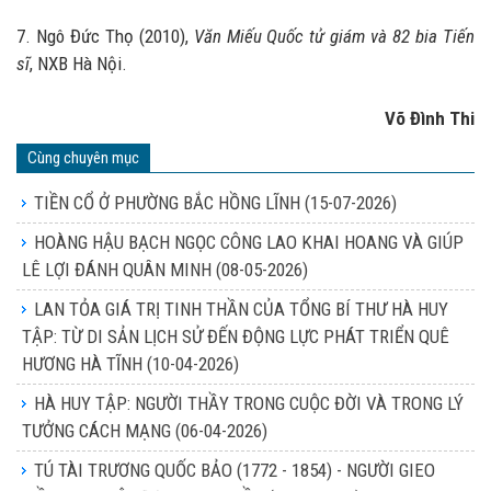
7. Ngô Đức Thọ (2010),
Văn Miếu Quốc tử giám và 82 bia Tiến
sĩ
, NXB Hà Nội.
Võ Đình Thi
Cùng chuyên mục
TIỀN CỔ Ở PHƯỜNG BẮC HỒNG LĨNH
(15-07-2026)
HOÀNG HẬU BẠCH NGỌC CÔNG LAO KHAI HOANG VÀ GIÚP
LÊ LỢI ĐÁNH QUÂN MINH
(08-05-2026)
LAN TỎA GIÁ TRỊ TINH THẦN CỦA TỔNG BÍ THƯ HÀ HUY
TẬP: TỪ DI SẢN LỊCH SỬ ĐẾN ĐỘNG LỰC PHÁT TRIỂN QUÊ
HƯƠNG HÀ TĨNH
(10-04-2026)
HÀ HUY TẬP: NGƯỜI THẦY TRONG CUỘC ĐỜI VÀ TRONG LÝ
TƯỞNG CÁCH MẠNG
(06-04-2026)
TÚ TÀI TRƯƠNG QUỐC BẢO (1772 - 1854) - NGƯỜI GIEO