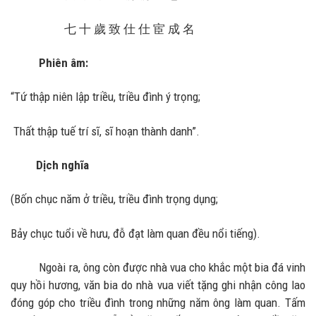
七 十 歲 致 仕 仕 宦 成 名
Phiên âm:
“Tứ thập niên lập triều, triều đình ý trọng;
Thất thập tuế trí sĩ, sĩ hoạn thành danh”.
Dịch nghĩa
(Bốn chục năm ở triều, triều đình trọng dụng;
Bảy chục tuổi về hưu, đỗ đạt làm quan đều nổi tiếng).
Ngoài ra, ông còn được nhà vua cho khắc một bia đá vinh
quy hồi hương, văn bia do nhà vua viết tặng ghi nhận công lao
đóng góp cho triều đình trong những năm ông làm quan. Tấm