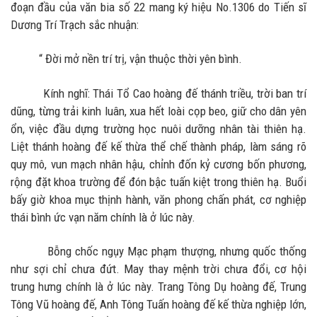
đoạn đầu của văn bia số 22 mang ký hiệu No.1306 do Tiến sĩ
Dương Trí Trạch sắc nhuận:
“ Đời mở nền trí trị, vận thuộc thời yên bình.
Kính nghĩ: Thái Tổ Cao hoàng đế thánh triều, trời ban trí
dũng, từng trải kinh luân, xua hết loài cọp beo, giữ cho dân yên
ổn, việc đầu dựng trường học nuôi dưỡng nhân tài thiên hạ.
Liệt thánh hoàng đế kế thừa thể chế thành pháp, làm sáng rõ
quy mô, vun mạch nhân hậu, chỉnh đốn kỷ cương bốn phương,
rộng đặt khoa trường để đón bậc tuấn kiệt trong thiên hạ. Buổi
bấy giờ khoa mục thịnh hành, văn phong chấn phát, cơ nghiệp
thái bình ức vạn năm chính là ở lúc này.
Bỗng chốc ngụy Mạc phạm thượng, nhưng quốc thống
như sợi chỉ chưa đứt. May thay mệnh trời chưa đổi, cơ hội
trung hưng chính là ở lúc này. Trang Tông Dụ hoàng đế, Trung
Tông Vũ hoàng đế, Anh Tông Tuấn hoàng đế kế thừa nghiệp lớn,