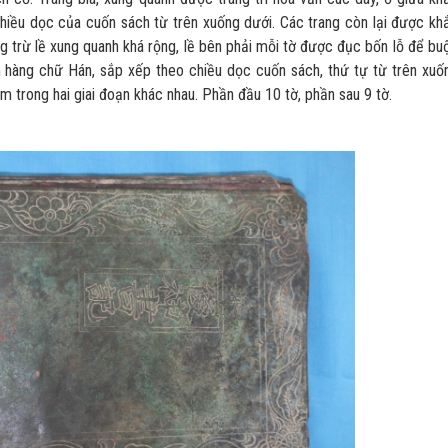
ều dọc của cuốn sách từ trên xuống dưới. Các trang còn lại được kh
ng trừ lề xung quanh khá rộng, lề bên phải mỗi tờ được đục bốn lỗ để bu
m hàng chữ Hán, sắp xếp theo chiều dọc cuốn sách, thứ tự từ trên xuố
làm trong hai giai đoạn khác nhau. Phần đầu 10 tờ, phần sau 9 tờ.