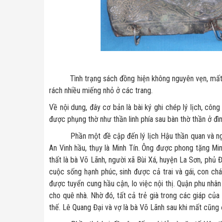
Tình trạng sách đồng hiện không nguyên vẹn, mất một
rách nhiều miếng nhỏ ở các trang.
Về nội dung, đây cơ bản là bài ký ghi chép lý lịch, côn
được phụng thờ như thần linh phía sau bàn thờ thần ở đì
Phần một đề cập đến lý lịch Hậu thần quan và người 
An Vinh hầu, thụy là Minh Tín. Ông được phong tặng Mi
thất là bà Võ Lãnh, người xã Bùi Xá, huyện La Sơn, phủ
cuộc sống hạnh phúc, sinh được cả trai và gái, con chá
được tuyển cung hầu cận, lo việc nội thị. Quận phu nhân
cho quê nhà. Nhờ đó, tất cả trẻ già trong các giáp của
thế. Lê Quang Đại và vợ là bà Võ Lãnh sau khi mất cũng 