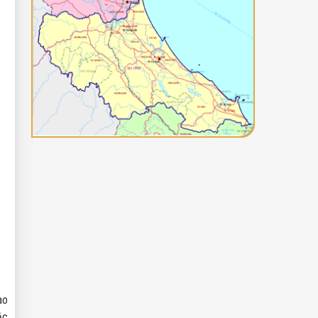
ao
ắc