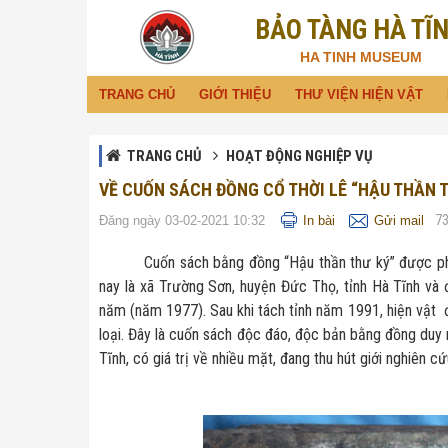
BẢO TÀNG HÀ TĨ
Đã kết nối EMC
HA TINH MUSEUM
TRANG CHỦ
GIỚI THIỆU
THƯ VIỆN HIỆN VẬT
TRANG CHỦ
HOẠT ĐỘNG NGHIỆP VỤ
VỀ CUỐN SÁCH ĐỒNG CỔ THỜI LÊ “HẬU THẦN 
7
Đăng ngày 03-02-2021 10:32
In bài
Gửi mail
Cuốn sách bằng đồng “Hậu thần thư ký” được phát h
nay là xã Trường Sơn, huyện Đức Thọ, tỉnh Hà Tĩnh v
năm (năm 1977). Sau khi tách tỉnh năm 1991, hiện vật 
loại. Đây là cuốn sách độc đáo, độc bản bằng đồng duy 
Tĩnh, có giá trị về nhiều mặt, đang thu hút giới nghiên 