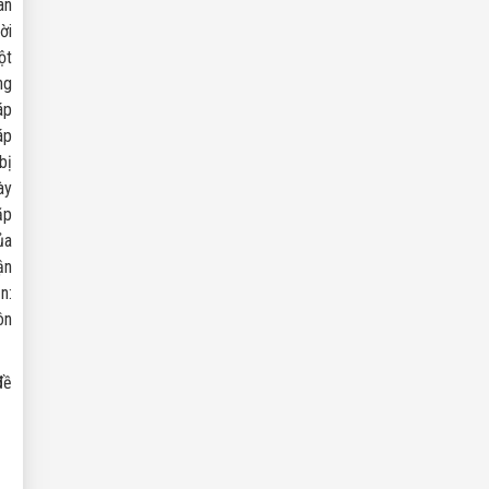
ân
ời
ột
ng
áp
áp
bị
ày
ặp
ủa
ận
n:
ôn
đề