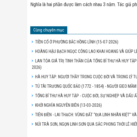
Nghĩa là hai phần được làm cách nhau 3 năm. Tác giả ph
Cùng chuyên mục
TIỀN CỔ Ở PHƯỜNG BẮC HỒNG LĨNH
(15-07-2026)
HOÀNG HẬU BẠCH NGỌC CÔNG LAO KHAI HOANG VÀ GIÚP L
LAN TỎA GIÁ TRỊ TINH THẦN CỦA TỔNG BÍ THƯ HÀ HUY TẬ
2026)
HÀ HUY TẬP: NGƯỜI THẦY TRONG CUỘC ĐỜI VÀ TRONG LÝ
TÚ TÀI TRƯƠNG QUỐC BẢO (1772 - 1854) - NGƯỜI GIEO M
TỔNG BÍ THƯ HÀ HUY TẬP - CUỘC ĐỜI, SỰ NGHIỆP VÀ DẤU
KHỞI NGHĨA NGUYỄN BIÊN
(13-03-2026)
TIÊN ĐIỀN - LAI THẠCH: VÙNG ĐẤT “ĐỊA LINH NHÂN KIỆT” V
NÚI TRÀ SƠN, NGỌN LINH SƠN QUA SẮC PHONG THỜI LÊ HI