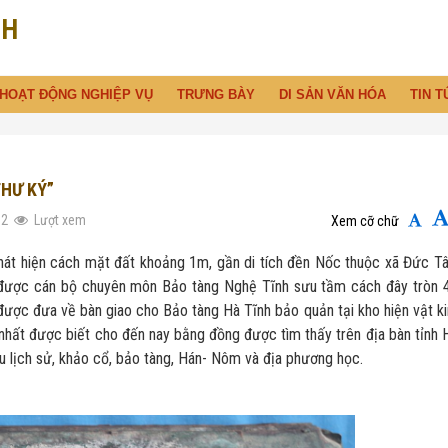
NH
HOẠT ĐỘNG NGHIỆP VỤ
TRƯNG BÀY
DI SẢN VĂN HÓA
TIN T
THƯ KÝ”
32
Lượt xem
Xem cỡ chữ
iện cách mặt đất khoảng 1m, gần di tích đền Nốc thuộc xã Đức Tâ
à được cán bộ chuyên môn Bảo tàng Nghệ Tĩnh sưu tầm cách đây tròn 
được đưa về bàn giao cho Bảo tàng Hà Tĩnh bảo quản tại kho hiện vật k
nhất được biết cho đến nay bằng đồng được tìm thấy trên địa bàn tỉnh 
cứu lịch sử, khảo cổ, bảo tàng, Hán- Nôm và địa phương học.