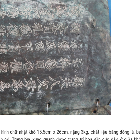
 chữ nhật khổ 15,5cm x 26cm, nặng 3kg, chất liệu bằng đồng lá, b
h cổ. Trang bìa, xung quanh được trang trí hoa văn cúc dây, ở giữa kh