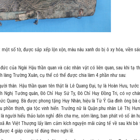
 số tờ, được sắp xếp lộn xộn, màu nâu xanh do bị ô xy hóa, viền sá
g đức của Ngài Hậu thần quan và các nhân vật có liên quan, sau khi tạ th
nh làng Trường Xuân, cụ thể có thể được chia làm 4 phần như sau:
thân. Hậu thần quan tên thật là Lê Quang Đại, tự là Hoàn Hưu, tước 
nh Nghị Tướng quân, Đô Chỉ Huy Sứ Ty, Đô Chỉ Huy Đồng Tri, có vợ chá
 Đức Quang. Bà được phong tặng Huy Nhân, hiệu là Từ Ý. Gia đình ông bà 
u phồn thịnh, gia tộc vinh hiển. Trưởng nữ là Quận phu nhân Lê Thị Hưn
 là người hiếu thảo luôn nghỉ đến cha mẹ, xóm làng, ban phát vô số ân h
 xã An Việt Thượng lấy làm cảm kích nguyện mãi cúng tế về sau khi bà 
được 4 giáp cúng tế đúng theo nghi lễ.