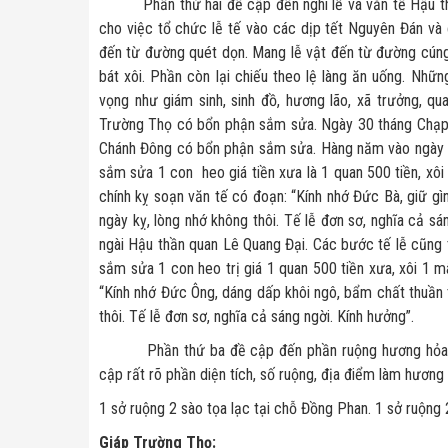
Phần thứ hai đề cập đến nghi lễ và văn tế Hậu thần
cho việc tổ chức lễ tế vào các dịp tết Nguyên Đán và 
đến từ đường quét dọn. Mang lễ vật đến từ đường cúng 
bát xôi. Phần còn lại chiếu theo lệ làng ăn uống. Nhữ
vọng như giám sinh, sinh đồ, hương lão, xã trưởng, qu
Trường Thọ có bổn phận sắm sửa. Ngày 30 tháng Chạp
Chánh Đông có bổn phận sắm sửa. Hàng năm vào ngày 24
sắm sửa 1 con heo giá tiền xưa là 1 quan 500 tiền, xôi 
chính kỵ soạn văn tế có đoạn: “Kính nhớ Đức Bà, giữ gì
ngày kỵ, lòng nhớ không thôi. Tế lễ đơn sơ, nghĩa cả s
ngài Hậu thần quan Lê Quang Đại. Các bước tế lễ cũng 
sắm sửa 1 con heo trị giá 1 quan 500 tiền xưa, xôi 1 m
“Kính nhớ Đức Ông, dáng dấp khôi ngô, bẩm chất thuần t
thôi. Tế lễ đơn sơ, nghĩa cả sáng ngời. Kính hưởng”.
Phần thứ ba đề cập đến phần ruộng hương hỏa cho 
cập rất rõ phần diện tích, số ruộng, địa điểm làm hương 
1 sở ruộng 2 sào tọa lạc tại chỗ Đồng Phan. 1 sở ruộng
Giáp Trường Thọ: