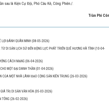
ần sau là Kiện Cự Đội, Phó Câu Kê, Công Phiên./.
Trần Phi Cô
Ê LỢI ĐÁNH QUÂN MINH
(08-05-2026)
P: TỪ DI SẢN LỊCH SỬ ĐẾN ĐỘNG LỰC PHÁT TRIỂN QUÊ HƯƠNG HÀ TĨNH
(10-04-
 TƯỞNG CÁCH MẠNG
(06-04-2026)
ẦM CHO MỘT ĐẠI DANH THẦN
(01-04-2026)
 ẤN CỦA MỘT NHÀ LÃNH ĐẠO CỘNG SẢN KIÊN TRUNG
(26-03-2026)
À GIÁ TRỊ DI SẢN VĂN HÓA
(05-03-2026)
ỂN TÔNG
(26-02-2026)