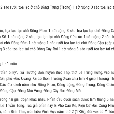
2 sào rưỡi, tọa lạc ở chỗ Đồng Trung (Trong) 1 sở ruộng 3 sào tọa lạc t
o, tọa lạc tại chỗ Đồng Phan 1 sở ruộng 3 sào tọa lạc tại chỗ Đồng C
a Sổ 1 sở ruộng 2 sào, tọa lạc tại chỗ Đồng Cửa Ao 1 sở ruộng 2 sào t
tại chỗ Đồng Đàm 1 sở ruộng 1 sào rưỡi tọa lạc tại chỗ Đồng Cập (gặp)
 3 sào tọa lạc tại chỗ Đồng Cây Roi 1 sở ruộng 3 sào rưỡi tọa lạc tại c
g tư 1 mẫu.
thần bi ký”, xã Trường Sơn, huyện Đức Thọ, thời Lê Trung Hưng, vào n
 Sơn, phủ Đức Quang. Xã có thôn Trường Xuân chia làm 4 giáp Thượng Th
. Các địa danh nôm như Đồng Phan, Đồng Lộng, Đồng Trong, Đồng Chàn
Đồng Cập, Đồng Nhà Vàng, Đồng Cây Roi, Đồng Mài.
g hai giai đoạn khác nhau. Phần đầu cuốn sách được làm tháng 5 n
 Lê Thuần Tông. Tác giả phần này là Phó Câu Kê, Kiện Cừ Đội, Công Phi
 năm Bính Thìn, niên hiệu Vĩnh Hựu năm thứ 2 (1736), đời vua Lê Ý Tôn