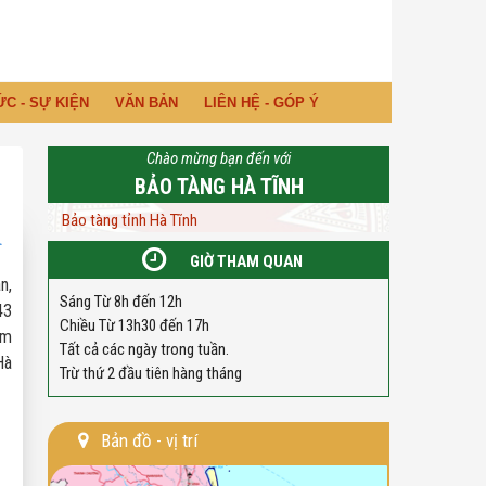
ỨC - SỰ KIỆN
VĂN BẢN
LIÊN HỆ - GÓP Ý
Chào mừng bạn đến với
BẢO TÀNG HÀ TĨNH
Bảo tàng tỉnh Hà Tĩnh
GIỜ THAM QUAN
n,
Sáng Từ 8h đến 12h
43
Chiều Từ 13h30 đến 17h
im
Tất cả các ngày trong tuần.
Hà
Trừ thứ 2 đầu tiên hàng tháng
Bản đồ - vị trí