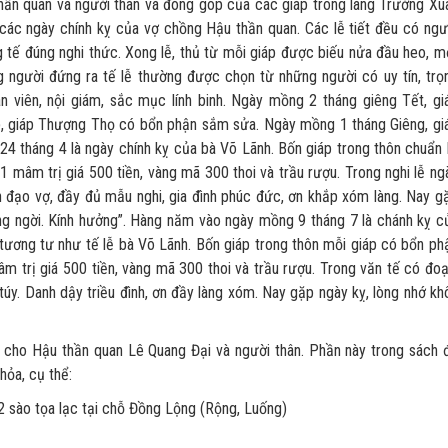
 quan và người thân và đóng góp của các giáp trong làng Trường Xu
các ngày chính kỵ của vợ chồng Hậu thần quan. Các lễ tiết đều có ngư
tế đúng nghi thức. Xong lễ, thủ từ mỗi giáp được biếu nửa đầu heo, m
ng người đứng ra tế lễ thường được chọn từ những người có uy tín, trọ
an viên, nội giám, sắc mục lính binh. Ngày mồng 2 tháng giêng Tết, gi
, giáp Thượng Thọ có bổn phận sắm sửa. Ngày mồng 1 tháng Giêng, gi
 tháng 4 là ngày chính kỵ của bà Võ Lãnh. Bốn giáp trong thôn chuẩn 
1 mâm trị giá 500 tiền, vàng mã 300 thoi và trầu rượu. Trong nghi lễ ng
n đạo vợ, đầy đủ mẫu nghi, gia đình phúc đức, ơn khắp xóm làng. Nay g
áng ngời. Kính hưởng”. Hàng năm vào ngày mồng 9 tháng 7 là chánh kỵ c
tương tư như tế lễ bà Võ Lãnh. Bốn giáp trong thôn mỗi giáp có bổn ph
âm trị giá 500 tiền, vàng mã 300 thoi và trầu rượu. Trong văn tế có đoạ
úy. Danh dậy triều đình, ơn đầy làng xóm. Nay gặp ngày kỵ, lòng nhớ kh
Hậu thần quan Lê Quang Đại và người thân. Phần này trong sách 
hỏa, cụ thể:
 2 sào tọa lạc tại chỗ Đồng Lộng (Rộng, Luống)