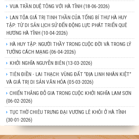
VUA TRẦN DUỆ TÔNG VỚI HÀ TĨNH
(18-06-2026)
LAN TỎA GIÁ TRỊ TINH THẦN CỦA TỔNG BÍ THƯ HÀ HUY
TẬP: TỪ DI SẢN LỊCH SỬ ĐẾN ĐỘNG LỰC PHÁT TRIỂN QUÊ
HƯƠNG HÀ TĨNH
(10-04-2026)
HÀ HUY TẬP: NGƯỜI THẦY TRONG CUỘC ĐỜI VÀ TRONG LÝ
TƯỞNG CÁCH MẠNG
(06-04-2026)
KHỞI NGHĨA NGUYỄN BIÊN
(13-03-2026)
TIÊN ĐIỀN - LAI THẠCH: VÙNG ĐẤT “ĐỊA LINH NHÂN KIỆT”
VÀ GIÁ TRỊ DI SẢN VĂN HÓA
(05-03-2026)
CHIẾN THẮNG ĐỖ GIA TRONG CUỘC KHỞI NGHĨA LAM SƠN
(06-02-2026)
TỤC THỜ CHIÊU TRƯNG ĐẠI VƯƠNG LÊ KHÔI Ở HÀ TĨNH
(30-01-2026)