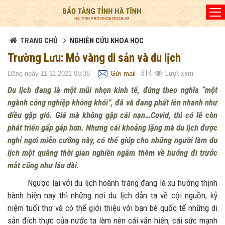
Đã kết nối EMC
TRANG CHỦ
NGHIÊN CỨU KHOA HỌC
Trường Lưu: Mỏ vàng di sản và du lịch
614
Lượt xem
Đăng ngày 11-11-2021 08:38
Gửi mail
Du lịch đang là một mũi nhọn kinh tế, đúng theo nghĩa “một
ngành công nghiệp không khói”, đã và đang phất lên nhanh như
diều gặp gió. Giá mà không gặp cái nạn…Covid, thì có lẽ còn
phát triển gấp gáp hơn. Nhưng cái khoảng lặng mà du lịch được
nghỉ ngơi miễn cưỡng này, có thể giúp cho những người làm du
lịch một quãng thời gian nghiền ngẫm thêm về hướng đi trước
mắt cũng như lâu dài.
Ngược lại với du lịch hoành tráng đang là xu hướng thịnh
hành hiện nay thì những nơi du lịch dẫn ta về cội nguồn, kỷ
niệm tuổi thơ và có thể giới thiệu với bạn bè quốc tế những di
sản đích thực của nước ta làm nên cái văn hiến, cái sức mạnh