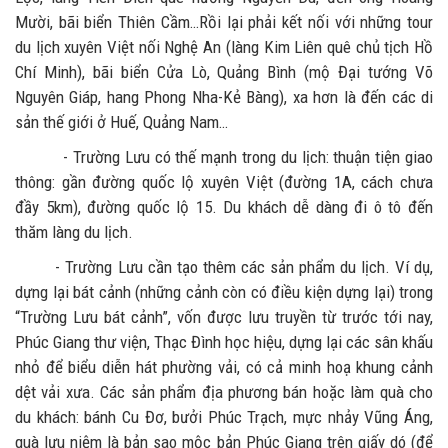
Mười, bãi biển Thiên Cầm…Rồi lại phải kết nối với những tour
du lịch xuyên Việt nối Nghệ An (làng Kim Liên quê chủ tịch Hồ
Chí Minh), bãi biển Cửa Lò, Quảng Bình (mộ Đại tướng Võ
Nguyên Giáp, hang Phong Nha-Kẻ Bàng), xa hơn là đến các di
sản thế giới ở Huế, Quảng Nam…
- Trường Lưu có thế mạnh trong du lịch: thuận tiện giao
thông: gần đường quốc lộ xuyên Việt (đường 1A, cách chưa
đầy 5km), đường quốc lộ 15. Du khách dễ dàng đi ô tô đến
thăm làng du lịch.
- Trường Lưu cần tạo thêm các sản phẩm du lịch. Ví dụ,
dựng lại bát cảnh (những cảnh còn có điều kiện dựng lại) trong
“Trường Lưu bát cảnh”, vốn được lưu truyền từ trước tới nay,
Phúc Giang thư viện, Thạc Đình học hiệu, dựng lại các sân khấu
nhỏ để biểu diễn hát phường vải, có cả minh hoạ khung cảnh
dệt vải xưa. Các sản phẩm địa phương bán hoặc làm quà cho
du khách: bánh Cu Đơ, bưởi Phúc Trạch, mực nhảy Vũng Áng,
quà lưu niệm là bản sao mộc bản Phúc Giang trên giấy dó (để