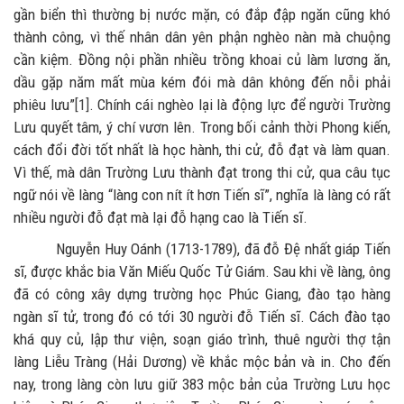
gần biển thì thường bị nước mặn, có đắp đập ngăn cũng khó
thành công, vì thế nhân dân yên phận nghèo nàn mà chuộng
cần kiệm. Đồng nội phần nhiều trồng khoai củ làm lương ăn,
dầu gặp năm mất mùa kém đói mà dân không đến nỗi phải
phiêu lưu”
[1]
. Chính cái nghèo lại là động lực để người Trường
Lưu quyết tâm, ý chí vươn lên. Trong bối cảnh thời Phong kiến,
cách đổi đời tốt nhất là học hành, thi cử, đỗ đạt và làm quan.
Vì thế, mà dân Trường Lưu thành đạt trong thi cử, qua câu tục
ngữ nói về làng “làng con nít ít hơn Tiến sĩ”, nghĩa là làng có rất
nhiều người đỗ đạt mà lại đỗ hạng cao là Tiến sĩ.
Nguyễn Huy Oánh (1713-1789), đã đỗ Đệ nhất giáp Tiến
sĩ, được khắc bia Văn Miếu Quốc Tử Giám. Sau khi về làng, ông
đã có công xây dựng trường học Phúc Giang, đào tạo hàng
ngàn sĩ tử, trong đó có tới 30 người đỗ Tiến sĩ. Cách đào tạo
khá quy củ, lập thư viện, soạn giáo trình, thuê người thợ tận
làng Liễu Tràng (Hải Dương) về khắc mộc bản và in. Cho đến
nay, trong làng còn lưu giữ 383 mộc bản của Trường Lưu học