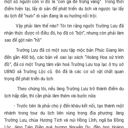
một số người còn ví đó là “con gà đẻ trứng vàng”. Trong thời
điểm hiện tại, lấy di sản để phát triển du lịch và ngược lại lấy
du lịch để “nuôi” di sản đang là xu hướng nổi trội.
Vậy phải làm thế nào? Tôi tin rằng người Trường Lưu đã
nhận thức được rõ điều đó, họ đã có “bột”, nhưng còn phải làm
sao để gột nên “hồ”.
Trường Lưu đã có một sưu tập mộc bản Phúc Giang lên
đến gần 400 bộ, các bản vẽ sao lại sách “Hoàng Hoa sứ trình
đồ”, đã có một Trung tâm văn hoá Trường Lưu toạ lạc ở trụ sở
UBND xã Trường Lộc cũ. Đó đã là các cơ sở vật chất quan
trọng để phát triển du lịch.
Theo chúng tôi, nếu làng Trường Lưu trở thành điểm du
lịch hấp dẫn, thì cần phải làm thêm vài bước nữa:
- Trước tiên là phải chú ý đến khâu kết nối, tạo thành một
nhánh trong tour du lịch liên vùng trong địa phương: làng
Trường Lưu, chùa Hương Tích và núi Hồng Lĩnh, ngã ba Đồng
Lộc, làng Tiên Điền quê hương Nguyễn Du, đền ông Hoàng