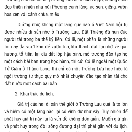
đẹp thiên nhiên như núi Phượng cạnh làng, ao sen, giếng, vườn
hoa xen với cảnh chùa, miếu.
Dường như, không một làng quê nào ở Việt Nam hội tụ
được nhiều di sản như ở Trường Lưu. Đất Thiêng đã hun đúc
người tài trong ba thế kỷ liền. Có lẽ, một phần là những người
tài này đã vượt khó để vươn lên, khi thành đạt lại nhớ về quê
hương, tổ tiên, lại dìu dắt lớp hậu sinh, mở trường đào tạo họ
một cách bài bản trong học hành, thi cử. Có lẽ ngoài một Quốc
Tử Giám ở Thăng Long, thì chỉ có một Trường Lưu học hiệu là
ngôi trường tư thục quy mô nhất chuyên đào tạo nhân tài cho
đất nước một cách bài bản.
2. Khai thác du lịch.
Giá trị của hai di sản thế giới ở Trường Lưu quả là to lớn
và hiếm có một làng nào lại có vinh dự như vậy. Tuy nhiên để
phát huy giá trị này lại là vấn đề không đơn giản. Muốn giữ gìn
và phát huy trong đời sống đương đại thì phải gắn với du lịch,