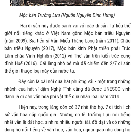
Mộc bản Trường Lưu (Nguồn Nguyễn Đình Hưng)
Hai di sản này được sánh vai với các di sản Tư liệu thế
giới nổi tiếng khác ở Việt Nam gồm: Mộc bản triều Nguyễn
(năm 2009), Bia tiến sĩ Văn Miếu Thăng Long (năm 2011), Châu
bản triều Nguyễn (2017), Mộc bản kinh Phật thiền phái Trúc
Lâm chùa Vĩnh Nghiêm (2012) và Thơ văn trên kiến trúc cung
đình Huế (2016). Cái làng nhỏ bé mà đã chiếm đến 2/7 di sản
thế giới thuộc loại này của nước ta.
Đây còn là cái nôi của hát phường vải - một trong những
nhánh của hát ví dặm Nghệ Tĩnh cũng đã được UNESCO vinh
danh là di sản văn hóa phi vật thể của nhân loại năm 2014.
Hiện nay, trong làng còn có 37 nhà thờ họ, 7 di tích lịch
sử văn hoá cấp quốc gia. Nhưng, có lẽ Trường Lưu nổi tiếng
nhất vẫn là đất học, sinh ra nhiều người tài, đỗ đạt và có những
dòng họ nổi tiếng về văn học, văn hoá, ngoại giao như dòng họ