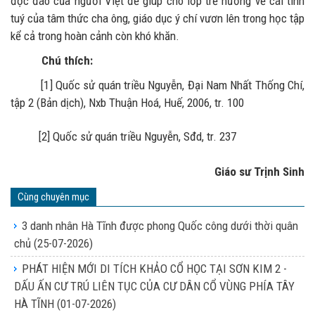
độc đáo của người Việt để giúp cho lớp trẻ hướng về cái tinh
tuý của tâm thức cha ông, giáo dục ý chí vươn lên trong học tập
kể cả trong hoàn cảnh còn khó khăn.
Chú thích:
[1] Quốc sử quán triều Nguyễn, Đại Nam Nhất Thống Chí,
tập 2 (Bản dịch), Nxb Thuận Hoá, Huế, 2006, tr. 100
[2] Quốc sử quán triều Nguyễn, Sđd, tr. 237
Giáo sư Trịnh Sinh
Cùng chuyên mục
3 danh nhân Hà Tĩnh được phong Quốc công dưới thời quân
chủ
(25-07-2026)
PHÁT HIỆN MỚI DI TÍCH KHẢO CỔ HỌC TẠI SƠN KIM 2 -
DẤU ẤN CƯ TRÚ LIÊN TỤC CỦA CƯ DÂN CỔ VÙNG PHÍA TÂY
HÀ TĨNH
(01-07-2026)