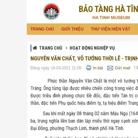
BẢO TÀNG HÀ TĨ
Đã kết nối EMC
HA TINH MUSEUM
TRANG CHỦ
GIỚI THIỆU
THƯ VIỆN HIỆN VẬT
TRANG CHỦ
HOẠT ĐỘNG NGHIỆP VỤ
NGUYỄN VĂN CHẤT, VÕ TƯỚNG THỜI LÊ - TRỊN
1
Đăng ngày 16-03-2021 11:08
In bài
Gửi mail
Phúc thần Nguyễn Văn Chất là một võ tướng tâm p
Tráng. Ông từng lập được nhiều chiến công trong việc 
Được triều đình phong chức Đề đốc, đặc tiến Tán trị
thần; đặc tiến Phụ quốc hiệu điểm ty, tạ hiệu điểm Trun
Sau khi mất ngày 08 tháng 02 năm Mậu Ngọ (1648), đ
ba, trung nghĩa liền ban dân lập miếu thờ ngay cạnh sô
Đại Đồng, phường Thạch Linh, thành phố Hà Tĩnh.