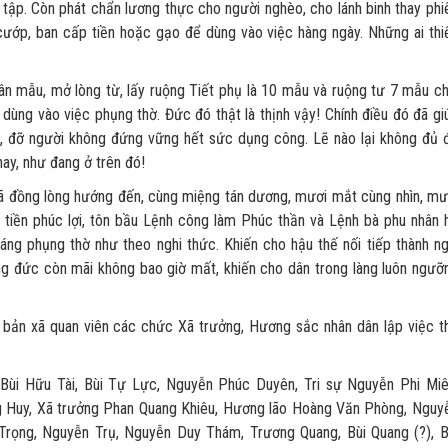
tập. Còn phát chẩn lương thực cho người nghèo, cho lánh binh thay phi
 cướp, ban cấp tiền hoặc gạo để dùng vào việc hàng ngày. Những ai thi
mẫu, mở lòng từ, lấy ruộng Tiết phụ là 10 mẫu và ruộng tư 7 mẫu ch
 dùng vào việc phụng thờ. Đức đó thật là thịnh vậy! Chính điều đó đã gi
i, đỡ người không đứng vững hết sức dụng công. Lẽ nào lại không đủ 
hay, như đang ở trên đó!
ng lòng hướng đến, cùng miệng tán dương, mươi mắt cùng nhìn, mư
a tiền phúc lợi, tôn bầu Lệnh công làm Phúc thần và Lệnh bà phu nhân 
áng phụng thờ như theo nghi thức. Khiến cho hậu thế nối tiếp thành ng
ng đức còn mãi không bao giờ mất, khiến cho dân trong làng luôn ngưỡ
xã quan viên các chức Xã trưởng, Hương sắc nhân dân lập việc t
Bùi Hữu Tài, Bùi Tự Lực, Nguyễn Phúc Duyên, Tri sự Nguyễn Phi Miê
g Huy, Xã trưởng Phan Quang Khiêu, Hương lão Hoàng Văn Phòng, Nguy
rọng, Nguyễn Trụ, Nguyễn Duy Thám, Trương Quang, Bùi Quang (?), B