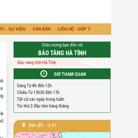
ỨC - SỰ KIỆN
VĂN BẢN
LIÊN HỆ - GÓP Ý
Chào mừng bạn đến với
BẢO TÀNG HÀ TĨNH
Bảo tàng tỉnh Hà Tĩnh
GIỜ THAM QUAN
nh
Sáng Từ 8h đến 12h
a.
Chiều Từ 13h30 đến 17h
ng
Tất cả các ngày trong tuần.
Trừ thứ 2 đầu tiên hàng tháng
ài
hố
Bản đồ - vị trí