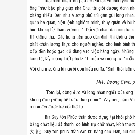
Tuổi niên thiếu, ông đã có chí lớn và lòng yêu nước
ông “như bậc phụ giúp nhà Chu, tài giỏi dương danh nhà
chẳng thiếu. Đến như Vương phủ thì gần gũi long nhan,
quản ba quân, hiệu lệnh nghiêm minh, thủy quân và bộ
hào không hề tham vướng,…”. Đối với nhân dân ông luôn
thì không thu….Các hạng tiền gạo dân đinh thì không th
phát chẩn lương thực cho người nghèo, cho lánh binh th
cấp tiền hoặc gạo để dùng vào việc hàng ngày. Những a
lòng từ, lấy ruộng Tiết phụ là 10 mẫu và ruộng tư 7 mẫu
Với cha mẹ, ông là người con hiếu nghĩa: “Sinh thời luôn
Miếu Đương Cảnh, p
Tóm lại, công đức và lòng nhân nghĩa của ông “đã g
không đứng vững hết sức dụng công”. Vậy nên, năm Vĩnh 
muôn đời được kế nối thờ tự.
Bia Suy tôn Phúc thần được dựng tại khối phố Nhậ
bằng chất liệu đá thanh, có hình trụ chữ nhật, kích 
文 記- Suy tôn phúc thần văn kí” nằng chữ Hán, nội dung