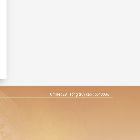
Online :
28
| Tổng truy cập :
56480663