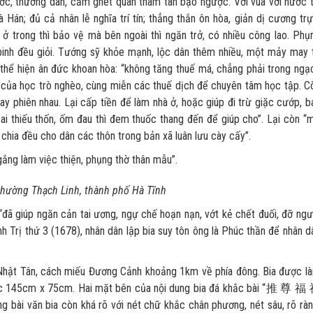
, thương dân, căm ghét quân tham tàn bạo ngược. Với vua với nước t
 Hán; đủ cả nhân lễ nghĩa trí tín; thẳng thắn ôn hòa, giản dị cương trự
 ở trong thì bảo vệ mà bên ngoài thì ngăn trở, có nhiều công lao. Phụ
 binh đều giỏi. Tướng sỹ khỏe mạnh, lộc dân thêm nhiều, một mảy may 
 thể hiện ân đức khoan hòa: “không tăng thuế má, chẳng phải trong ngạ
u của học trò nghèo, cùng miễn các thuế dịch để chuyên tâm học tập. C
ay phiên nhau. Lại cấp tiền để làm nhà ở, hoặc giúp đi trừ giặc cướp, b
i thiếu thốn, ốm đau thì đem thuốc thang đến để giúp cho”. Lại còn “
 chia đều cho dân các thôn trong bản xã luân lưu cày cấy”.
 gắng làm việc thiện, phụng thờ thân mẫu”.
hường Thạch Linh, thành phố Hà Tĩnh
iúp ngăn cản tai ương, ngự chế hoạn nạn, vớt kẻ chết đuối, đỡ ngư
Trị thứ 3 (1678), nhân dân lập bia suy tôn ông là Phúc thần để nhân d
t Tân, cách miếu Đương Cảnh khoảng 1km về phía đông. Bia được l
thước 145cm x 75cm. Hai mặt bên của nội dung bia đá khắc bài “推 尊 福
 bài văn bia còn khá rõ với nét chữ khắc chân phương, nét sâu, rõ ràn