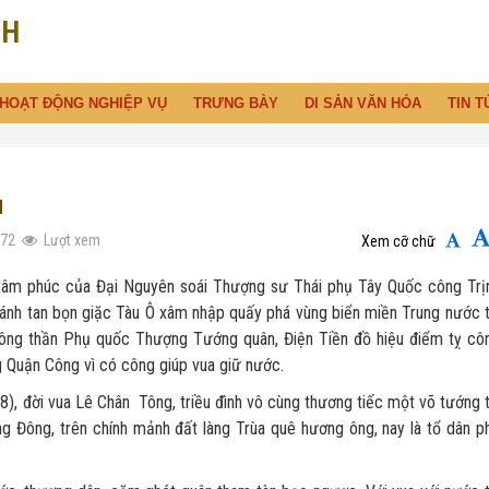
NH
HOẠT ĐỘNG NGHIỆP VỤ
TRƯNG BÀY
DI SẢN VĂN HÓA
TIN T
H
472
Lượt xem
Xem cỡ chữ
húc của Đại Nguyên soái Thượng sư Thái phụ Tây Quốc công Trị
đánh tan bọn giặc Tàu Ô xâm nhập quấy phá vùng biển miền Trung nước t
 công thần Phụ quốc Thượng Tướng quân, Điện Tiền đồ hiệu điểm tỵ cô
g Quận Công vì có công giúp vua giữ nước.
ời vua Lê Chân Tông, triều đình vô cùng thương tiếc một võ tướng t
ng Đông, trên chính mảnh đất làng Trùa quê hương ông, nay là tổ dân p