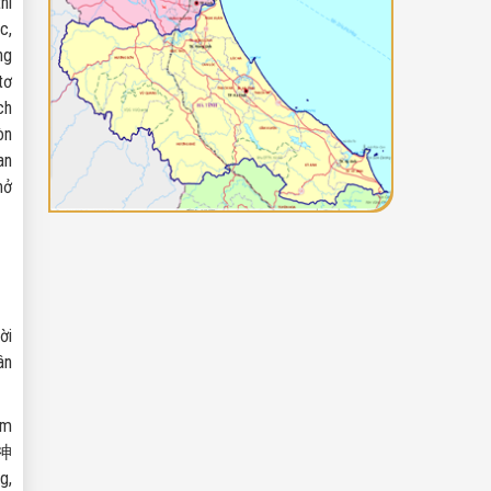
hì
c,
ng
tơ
ch
òn
an
mở
ời
ân
àm
 神
g,