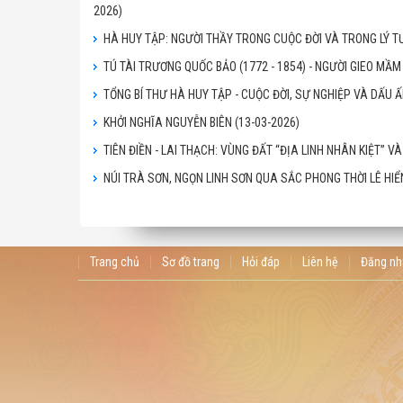
2026)
HÀ HUY TẬP: NGƯỜI THẦY TRONG CUỘC ĐỜI VÀ TRONG LÝ
TÚ TÀI TRƯƠNG QUỐC BẢO (1772 - 1854) - NGƯỜI GIEO M
TỔNG BÍ THƯ HÀ HUY TẬP - CUỘC ĐỜI, SỰ NGHIỆP VÀ DẤU
KHỞI NGHĨA NGUYỄN BIÊN
(13-03-2026)
TIÊN ĐIỀN - LAI THẠCH: VÙNG ĐẤT “ĐỊA LINH NHÂN KIỆT” V
NÚI TRÀ SƠN, NGỌN LINH SƠN QUA SẮC PHONG THỜI LÊ HI
Trang chủ
Sơ đồ trang
Hỏi đáp
Liên hệ
Đăng nh