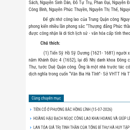
Sách, Nguyễn Sinh Dân, Đỗ Tự Trụ, Phan Đại, Nguyễn Đ
Công Bình, Nguyễn Phúc Thuyền, Nguyễn Thị Thế, Nguy
Để ghi nhớ công lao của Trung Quận công Nguyễn Vă
phong kiến nhiều lần phong sắc “Thượng đẳng Phúc thầ
được công nhận là di tích lịch sử - văn hóa cấp tỉnh 
Chú thích:
(1).Tiến Sỹ Hồ Sỹ Dương (1621- 1681) người xã H
năm Khánh Đức 4 (1652), lại đỗ Nhị danh khoa Đông 
Thư, tước Duệ Quận công. Ông là một nhà trước tác có 
dịch nghĩa trong cuốn “Văn Bia Hà Tĩnh”- Sở VHTT Hà 
Cùng chuyên mục
TIỀN CỔ Ở PHƯỜNG BẮC HỒNG LĨNH
(15-07-2026)
HOÀNG HẬU BẠCH NGỌC CÔNG LAO KHAI HOANG VÀ GIÚP L
LAN TỎA GIÁ TRỊ TINH THẦN CỦA TỔNG BÍ THƯ HÀ HUY TẬ