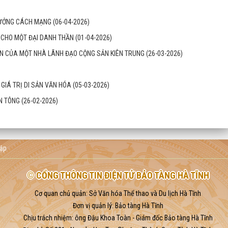
 TƯỞNG CÁCH MẠNG
(06-04-2026)
ẦM CHO MỘT ĐẠI DANH THẦN
(01-04-2026)
 ẤN CỦA MỘT NHÀ LÃNH ĐẠO CỘNG SẢN KIÊN TRUNG
(26-03-2026)
À GIÁ TRỊ DI SẢN VĂN HÓA
(05-03-2026)
ỂN TÔNG
(26-02-2026)
ập
© CỔNG THÔNG TIN ĐIỆN TỬ BẢO TÀNG HÀ TĨNH
Cơ quan chủ quản: Sở Văn hóa Thể thao và Du lịch Hà Tĩnh
Đơn vị quản lý: Bảo tàng Hà Tĩnh
Chịu trách nhiệm: ông Đậu Khoa Toàn - Giám đốc Bảo tàng Hà Tĩnh