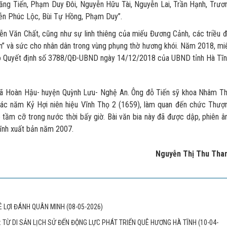
ăng Tiến, Phạm Duy Đôi, Nguyễn Hữu Tài, Nguyễn Lai, Trần Hạnh, Trươ
ễn Phúc Lộc, Bùi Tự Hồng, Phạm Duy”.
n Chất, cũng như sự linh thiêng của miếu Đương Cảnh, các triều đ
n” và sức cho nhân dân trong vùng phụng thờ hương khói. Năm 2018, mi
theo Quyết định số 3788/QĐ-UBND ngày 14/12/2018 của UBND tỉnh Hà Tĩn
oàn Hậu- huyện Quỳnh Lưu- Nghệ An. Ông đỗ Tiến sỹ khoa Nhâm Th
các năm Kỷ Hợi niên hiệu Vĩnh Thọ 2 (1659), làm quan đến chức Thượ
tầm cỡ trong nước thời bấy giờ. Bài văn bia này đã được dập, phiên â
Tĩnh xuất bản năm 2007.
Nguyễn Thị Thu Tha
Ê LỢI ĐÁNH QUÂN MINH
(08-05-2026)
P: TỪ DI SẢN LỊCH SỬ ĐẾN ĐỘNG LỰC PHÁT TRIỂN QUÊ HƯƠNG HÀ TĨNH
(10-04-