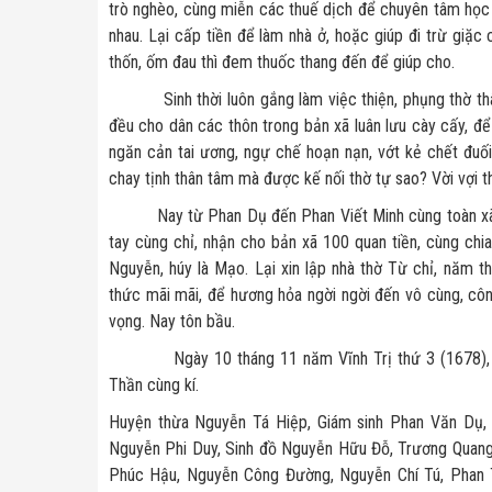
trò nghèo, cùng miễn các thuế dịch để chuyên tâm học 
nhau. Lại cấp tiền để làm nhà ở, hoặc giúp đi trừ giặc
thốn, ốm đau thì đem thuốc thang đến để giúp cho.
Sinh thời luôn gắng làm việc thiện, phụng thờ thân 
đều cho dân các thôn trong bản xã luân lưu cày cấy, để
ngăn cản tai ương, ngự chế hoạn nạn, vớt kẻ chết đuố
chay tịnh thân tâm mà được kế nối thờ tự sao? Vời vợi t
Nay từ Phan Dụ đến Phan Viết Minh cùng toàn xã đồ
tay cùng chỉ, nhận cho bản xã 100 quan tiền, cùng chi
Nguyễn, húy là Mạo. Lại xin lập nhà thờ Từ chỉ, năm th
thức mãi mãi, để hương hỏa ngời ngời đến vô cùng, cô
vọng. Nay tôn bầu.
Ngày 10 tháng 11 năm Vĩnh Trị thứ 3 (1678), bản 
Thần cùng kí.
Huyện thừa Nguyễn Tá Hiệp, Giám sinh Phan Văn Dụ, 
Nguyễn Phi Duy, Sinh đồ Nguyễn Hữu Đỗ, Trương Quan
Phúc Hậu, Nguyễn Công Đường, Nguyễn Chí Tú, Phan T