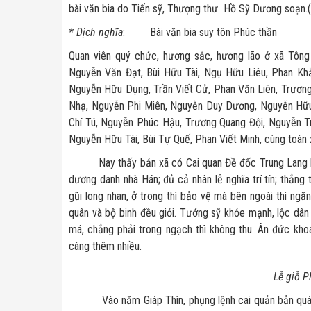
bài văn bia do Tiến sỹ, Thượng thư Hồ Sỹ Dương soạn.(1
*
Dịch nghĩa
: Bài văn bia suy tôn Phúc thần
Quan viên quý chức, hương sắc, hương lão ở xã Tôn
Nguyễn Văn Đạt, Bùi Hữu Tài, Ngụ Hữu Liêu, Phan Kh
Nguyễn Hữu Dụng, Trần Viết Cử, Phan Văn Liên, Trươn
Nhạ, Nguyễn Phi Miên, Nguyễn Duy Dương, Nguyễn Hữ
Chí Tú, Nguyễn Phúc Hậu, Trương Quang Đội, Nguyễn T
Nguyễn Hữu Tài, Bùi Tự Quế, Phan Viết Minh, cùng toàn 
Nay thấy bản xã có Cai quan Đề đốc Trung Lang hầu N
dương danh nhà Hán; đủ cả nhân lễ nghĩa trí tín; thẳng
gũi long nhan, ở trong thì bảo vệ mà bên ngoài thì ngă
quân và bộ binh đều giỏi. Tướng sỹ khỏe mạnh, lộc dâ
má, chẳng phải trong ngạch thì không thu. Ân đức kho
càng thêm nhiều.
Lễ giỗ 
Vào năm Giáp Thìn, phụng lệnh cai quản bản quán, dâ