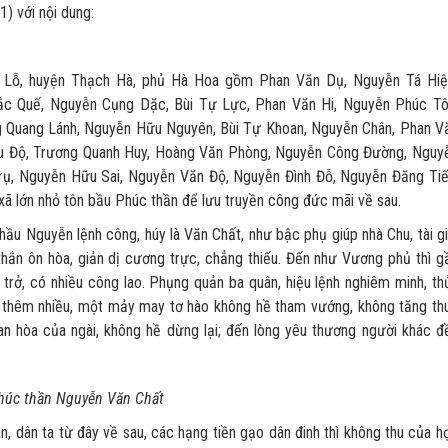
) với nội dung:
g Lỗ, huyện Thạch Hà, phủ Hà Hoa gồm Phan Văn Dụ, Nguyễn Tá Hiệ
ắc Quế, Nguyễn Cụng Dặc, Bùi Tự Lực, Phan Văn Hi, Nguyễn Phúc Tô
g Quang Lánh, Nguyễn Hữu Nguyên, Bùi Tự Khoan, Nguyễn Chân, Phan V
u Độ, Trương Quanh Huy, Hoàng Văn Phòng, Nguyễn Công Đường, Nguy
rụ, Nguyễn Hữu Sai, Nguyễn Văn Độ, Nguyễn Đình Đỗ, Nguyễn Đăng Tiế
xã lớn nhỏ tôn bầu Phúc thần để lưu truyền công đức mãi về sau.
guyễn lệnh công, húy là Văn Chất, như bậc phụ giúp nhà Chu, tài gi
 thắn ôn hòa, giản dị cương trực, chẳng thiếu. Đến như Vương phủ thì g
n trở, có nhiều công lao. Phụng quản ba quân, hiệu lệnh nghiêm minh, th
n thêm nhiều, một mảy may tơ hào không hề tham vướng, không tăng th
an hòa của ngài, không hề dừng lại; đến lòng yêu thương người khác đ
Phúc thần Nguyễn Văn Chất
n ta từ đây về sau, các hạng tiền gạo dân đinh thì không thu của h