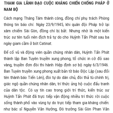
THAM GIA LÃNH ĐẠO CUỘC KHÁNG CHIẾN CHỐNG PHÁP Ở
NAM BỘ
Cách mạng Tháng Tám thành công, đồng chí phụ trách Phòng
thông tin báo chí. Ngày 23/9/1945, khi quân đội Pháp trở lại
xâm chiếm Sài Gòn, đồng chí bị bắt. Nhưng nhờ là một kiến
trúc sư tên tuổi nên địch trả tự do cho Huỳnh Tấn Phát sau ba
ngày giam cầm ở bót Catinat.
Để cổ vũ và động viên quần chúng nhân dân, Huỳnh Tấn Phát
thành lập Ban Tuyên truyền xung phong, tổ chức in cờ đỏ sao
vàng, truyền đơn đòi thi hành Hiệp định sơ bộ ngày 6/3/1946.
Ban Tuyên truyền xung phong xuất bản tờ báo Độc Lập (sau đổi
tên thành báo Tiến Lên), đòi tự do dân chủ, đòi thả tù chính trị,
giác ngộ quần chúng nhân dân, trí thức ủng hộ cuộc đấu tranh
của dân tộc. Có uy tín cao trong giới trí thức, kiến trúc sư
Huỳnh Tấn Phát đã trực tiếp vận động nhiều trí thức rời cuộc
sống thành phố vào vùng tự do trực tiếp tham gia kháng chiến:
như bác sĩ Nguyễn Văn Hưởng, Đô trưởng Sài Gòn Phan Văn