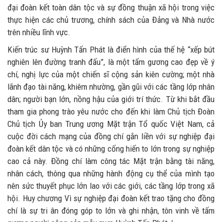
đại đoàn kết toàn dân tộc và sự đồng thuận xã hội trong việc
thực hiện các chủ trương, chính sách của Đảng và Nhà nước
trên nhiều lĩnh vực.
Kiến trúc sư Huỳnh Tấn Phát là điển hình của thế hệ “xếp bút
nghiên lên đường tranh đấu”, là một tấm gương cao đẹp về ý
chí, nghị lực của một chiến sĩ cộng sản kiên cường; một nhà
lãnh đạo tài năng, khiêm nhường, gần gũi với các tầng lớp nhân
dân; người bạn lớn, nồng hậu của giới trí thức. Từ khi bắt đầu
tham gia phong trào yêu nước cho đến khi làm Chủ tịch Đoàn
Chủ tịch Ủy ban Trung ương Mặt trận Tổ quốc Việt Nam, cả
cuộc đời cách mạng của đồng chí gắn liền với sự nghiệp đại
đoàn kết dân tộc và có những cống hiến to lớn trong sự nghiệp
cao cả này. Đồng chí làm công tác Mặt trận bằng tài năng,
nhân cách, thông qua những hành động cụ thể của mình tạo
nên sức thuyết phục lớn lao với các giới, các tầng lớp trong xã
hội. Huy chương Vì sự nghiệp đại đoàn kết trao tặng cho đồng
chí là sự tri ân đóng góp to lớn và ghi nhận, tôn vinh về tấm