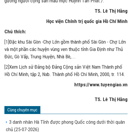
gương người cộng sản mẫu mực Huỳnh Tấn Phát./.
TS. Lê Thị Hằng
Học viện Chính trị quốc gia Hồ Chí Minh
Chú thích:
[1]
Đặc khu Sài Gòn -Chợ Lớn gồm thành phố Sài Gòn - Chợ Lớn
và một phần các huyện vùng ven thuộc tỉnh Gia Định như Thủ
Đức, Gò Vấp, Trung Huyện, Nhà Bè,...
[2]
Xem Lịch sử Đảng bộ Đảng Cộng sản Việt Nam Thành phố
Hồ Chí Minh, tập 2, Nxb. Thành phố Hồ Chí Minh, 2000, tr. 114.
https://www.tuyengiao.vn
TS. Lê Thị Hằng
Cùng chuyên mục
3 danh nhân Hà Tĩnh được phong Quốc công dưới thời quân
chủ
(25-07-2026)