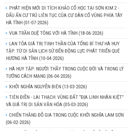
PHÁT HIỆN MỚI DI TÍCH KHẢO CỔ HỌC TẠI SƠN KIM 2 -
DẤU ẤN CƯ TRÚ LIÊN TỤC CỦA CƯ DÂN CỔ VÙNG PHÍA TÂY
HÀ TĨNH
(01-07-2026)
VUA TRẦN DUỆ TÔNG VỚI HÀ TĨNH
(18-06-2026)
LAN TỎA GIÁ TRỊ TINH THẦN CỦA TỔNG BÍ THƯ HÀ HUY
TẬP: TỪ DI SẢN LỊCH SỬ ĐẾN ĐỘNG LỰC PHÁT TRIỂN QUÊ
HƯƠNG HÀ TĨNH
(10-04-2026)
HÀ HUY TẬP: NGƯỜI THẦY TRONG CUỘC ĐỜI VÀ TRONG LÝ
TƯỞNG CÁCH MẠNG
(06-04-2026)
KHỞI NGHĨA NGUYỄN BIÊN
(13-03-2026)
TIÊN ĐIỀN - LAI THẠCH: VÙNG ĐẤT “ĐỊA LINH NHÂN KIỆT”
VÀ GIÁ TRỊ DI SẢN VĂN HÓA
(05-03-2026)
CHIẾN THẮNG ĐỖ GIA TRONG CUỘC KHỞI NGHĨA LAM SƠN
(06-02-2026)