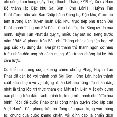
chí công khai hàng ngày ở nội thành. Tháng 8/1950, Xứ uỷ Nam
Bộ thành lập Đặc khu Sài Gòn - Chợ Lớn
[1]
. Huỳnh Tấn
Phát được bầu vào Ban Chấp hành Đảng bộ Đặc khu, được cử
làm trưởng Ban Tuyên huấn Đặc khu, trực tiếp phụ trách Đài
Phát thanh Tiếng nói Sài Gòn - Chợ Lớn Tự do. Bằng uy tín của
mình, Huỳnh Tấn Phát đã quy tụ nhiều cây bút nổi tiếng trước
năm 1945 và phong trào Báo chí Thống nhất cũng tập hợp về
góp sức xây dựng đài. Đài phát thanh trở thành ngọn cờ hiệu
triệu nhân dân ủng hộ cách mạng, đấu tranh chống lại kẻ thù
xâm lược.
Có thể nói, trong cuộc kháng chiến chống Pháp, Huỳnh Tấn
Phát đã gắn bó với thành phố Sài Gòn - Chợ Lớn, hoàn thành
xuất sắc nhiệm vụ vận động, đoàn kết các tầng lớp nhân dân,
nhất là tầng lớp trí thức tham gia Mặt trận Liên Việt gây dựng
các phong trào đấu tranh chính trị trong nội thành như “đòi hòa
bình”, “đòi đế quốc Pháp phải công nhận quyền độc lập của
Việt Nam”… Các phong trào có đóng góp quan trọng vào thắng
lợi chung của cuộc kháng chiến, với đỉnh cao là chiến dịch