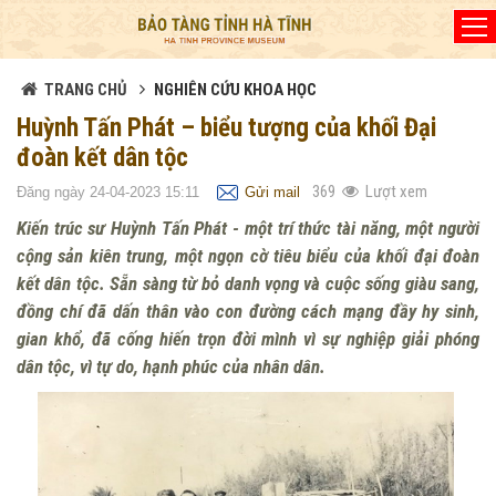
Đã kết nối EMC
TRANG CHỦ
NGHIÊN CỨU KHOA HỌC
Huỳnh Tấn Phát – biểu tượng của khối Đại
đoàn kết dân tộc
369
Lượt xem
Đăng ngày 24-04-2023 15:11
Gửi mail
Kiến trúc sư Huỳnh Tấn Phát - một trí thức tài năng, một người
cộng sản kiên trung, một ngọn cờ tiêu biểu của khối đại đoàn
kết dân tộc. Sẵn sàng từ bỏ danh vọng và cuộc sống giàu sang,
đồng chí đã dấn thân vào con đường cách mạng đầy hy sinh,
gian khổ, đã cống hiến trọn đời mình vì sự nghiệp giải phóng
dân tộc, vì tự do, hạnh phúc của nhân dân.