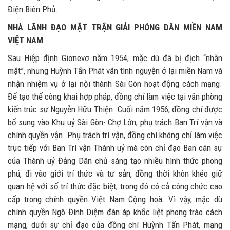
Điện Biên Phủ.
NHÀ LÃNH ĐẠO MẶT TRẬN GIẢI PHÓNG DÂN MIỀN NAM
VIỆT NAM
Sau Hiệp định Giơnevơ năm 1954, mặc dù đã bị địch “nhẵn
mặt”, nhưng Huỳnh Tấn Phát vẫn tình nguyện ở lại miền Nam và
nhận nhiệm vụ ở lại nội thành Sài Gòn hoạt động cách mạng.
Để tạo thế công khai hợp pháp, đồng chí làm việc tại văn phòng
kiến trúc sư Nguyễn Hữu Thiện. Cuối năm 1956, đồng chí được
bổ sung vào Khu uỷ Sài Gòn- Chợ Lớn, phụ trách Ban Trí vận và
chính quyền vận. Phụ trách trí vận, đồng chí không chỉ làm việc
trực tiếp với Ban Trí vận Thành uỷ mà còn chỉ đạo Ban cán sự
của Thành uỷ Đảng Dân chủ sáng tạo nhiều hình thức phong
phú, đi vào giới trí thức và tư sản, đồng thời khôn khéo giữ
quan hệ với số trí thức đặc biệt, trong đó có cả công chức cao
cấp trong chính quyền Việt Nam Cộng hoà. Vì vậy, mặc dù
chính quyền Ngô Đình Diệm đàn áp khốc liệt phong trào cách
mạng, dưới sự chỉ đạo của đồng chí Huỳnh Tấn Phát, mạng