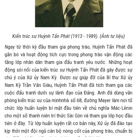
Kiến trúc sư Huỳnh Tấn Phát (1913 - 1989). (Ảnh tư liệu)
Ngay từ thời kỳ đầu tham gia phong trào, Huỳnh Tấn Phát đã
gắn bó và hoạt động tích cực trong phong trào vận động các
tầng lớp nhân dân tham gia đấu tranh yêu nước. Những hoạt
động sôi nổi của kiến trúc sư Huỳnh Tấn Phát đã gây được sự
chú ý của Xứ ủy Nam Kỳ. Được sự giúp đỡ của Bí thư Xứ ủy
Nam Kỳ Trần Văn Giàu, Huỳnh Tấn Phát đã tích tham gia các
cuộc đấu tranh dưới sự lãnh đạo của Đảng. Anh đã dùng văn
phòng kiến trúc sư của mìnhnhà số 68, đường Mayer làm nơi tổ
chức lớp huấn luyện bí mật đầu tiên về chủ nghĩa Mác-Lênin
cho một số thanh niên trí thức Sài Gòn và tham gia lớp học đầu
tiên ở đây. Từ lớp huấn luyện rất cơ bản này, Xứ ủy đã đào tạo
kịp thời một đội ngũ cán bộ nòng cốt của phong trào, chuẩn bị