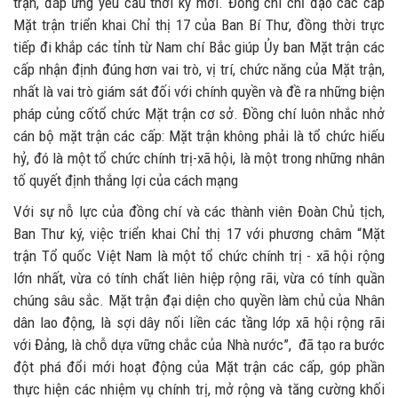
trận, đáp ứng yêu cầu thời kỳ mới. Đồng chí chỉ đạo các cấp
Mặt trận triển khai Chỉ thị 17 của Ban Bí Thư, đồng thời trực
tiếp đi khắp các tỉnh từ Nam chí Bắc giúp Ủy ban Mặt trận các
cấp nhận định đúng hơn vai trò, vị trí, chức năng của Mặt trận,
nhất là vai trò giám sát đối với chính quyền và đề ra những biện
pháp củng cốtổ chức Mặt trận cơ sở. Đồng chí luôn nhắc nhở
cán bộ mặt trận các cấp: Mặt trận không phải là tổ chức hiếu
hỷ, đó là một tổ chức chính trị-xã hội, là một trong những nhân
tố quyết định thắng lợi của cách mạng
Với sự nỗ lực của đồng chí và các thành viên Đoàn Chủ tịch,
Ban Thư ký, việc triển khai Chỉ thị 17 với phương châm “Mặt
trận Tổ quốc Việt Nam là một tổ chức chính trị - xã hội rộng
lớn nhất, vừa có tính chất liên hiệp rộng rãi, vừa có tính quần
chúng sâu sắc. Mặt trận đại diện cho quyền làm chủ của Nhân
dân lao động, là sợi dây nối liền các tầng lớp xã hội rộng rãi
với Đảng, là chỗ dựa vững chắc của Nhà nước”, đã tạo ra bước
đột phá đổi mới hoạt động của Mặt trận các cấp, góp phần
thực hiện các nhiệm vụ chính trị, mở rộng và tăng cường khối