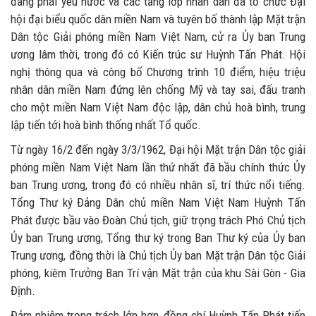
đảng phái yêu nước và các tầng lớp nhân dân đã tổ chức Đại
hội đại biểu quốc dân miền Nam và tuyên bố thành lập Mặt trận
Dân tộc Giải phóng miền Nam Việt Nam, cử ra Ủy ban Trung
ương lâm thời, trong đó có Kiến trúc sư Huỳnh Tấn Phát. Hội
nghị thông qua và công bố Chương trình 10 điểm, hiệu triệu
nhân dân miền Nam đứng lên chống Mỹ và tay sai, đấu tranh
cho một miền Nam Việt Nam độc lập, dân chủ hoà bình, trung
lập tiến tới hoà bình thống nhất Tổ quốc.
Từ ngày 16/2 đến ngày 3/3/1962, Đại hội Mặt trận Dân tộc giải
phóng miền Nam Việt Nam lần thứ nhất đã bầu chính thức Ủy
ban Trung ương, trong đó có nhiều nhân sĩ, trí thức nổi tiếng.
Tổng Thư ký Đảng Dân chủ miền Nam Việt Nam Huỳnh Tấn
Phát được bầu vào Đoàn Chủ tịch, giữ trọng trách Phó Chủ tịch
Ủy ban Trung ương, Tổng thư ký trong Ban Thư ký của Ủy ban
Trung ương, đồng thời là Chủ tịch Ủy ban Mặt trận Dân tộc Giải
phóng, kiêm Trưởng Ban Trí vận Mặt trận của khu Sài Gòn - Gia
Định.
Đảm nhiệm trọng trách lớn hơn, đồng chí Huỳnh Tấn Phát tiếp