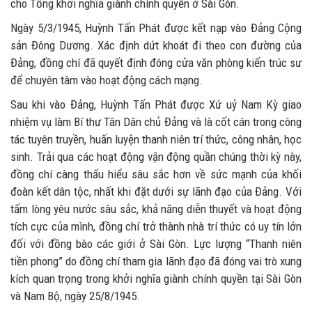
cho Tổng khởi nghĩa giành chính quyền ở Sài Gòn.
Ngày 5/3/1945, Huỳnh Tấn Phát được kết nạp vào Đảng Cộng
sản Đông Dương. Xác định dứt khoát đi theo con đường của
Đảng, đồng chí đã quyết định đóng cửa văn phòng kiến trúc sư
để chuyên tâm vào hoạt động cách mạng.
Sau khi vào Đảng, Huỳnh Tấn Phát được Xứ uỷ Nam Kỳ giao
nhiệm vụ làm Bí thư Tân Dân chủ Đảng và là cốt cán trong công
tác tuyên truyền, huấn luyện thanh niên trí thức, công nhân, học
sinh. Trải qua các hoạt động vận động quần chúng thời kỳ này,
đồng chí càng thấu hiểu sâu sắc hơn về sức mạnh của khối
đoàn kết dân tộc, nhất khi đặt dưới sự lãnh đạo của Đảng. Với
tấm lòng yêu nước sâu sắc, khả năng diễn thuyết và hoạt động
tích cực của mình, đồng chí trở thành nhà trí thức có uy tín lớn
đối với đồng bào các giới ở Sài Gòn. Lực lượng “Thanh niên
tiền phong” do đồng chí tham gia lãnh đạo đã đóng vai trò xung
kích quan trọng trong khởi nghĩa giành chính quyền tại Sài Gòn
và Nam Bộ, ngày 25/8/1945.