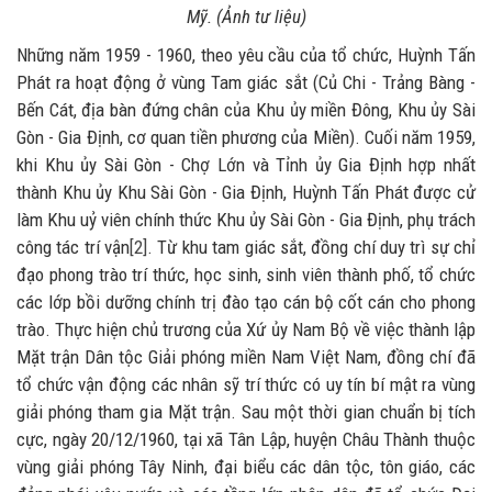
Mỹ. (Ảnh tư liệu)
Những năm 1959 - 1960, theo yêu cầu của tổ chức, Huỳnh Tấn
Phát ra hoạt động ở vùng Tam giác sắt (Củ Chi - Trảng Bàng -
Bến Cát, địa bàn đứng chân của Khu ủy miền Đông, Khu ủy Sài
Gòn - Gia Định, cơ quan tiền phương của Miền). Cuối năm 1959,
khi Khu ủy Sài Gòn - Chợ Lớn và Tỉnh ủy Gia Định hợp nhất
thành Khu ủy Khu Sài Gòn - Gia Định, Huỳnh Tấn Phát được cử
làm Khu uỷ viên chính thức Khu ủy Sài Gòn - Gia Định, phụ trách
công tác trí vận
[2]
. Từ khu tam giác sắt, đồng chí duy trì sự chỉ
đạo phong trào trí thức, học sinh, sinh viên thành phố, tổ chức
các lớp bồi dưỡng chính trị đào tạo cán bộ cốt cán cho phong
trào. Thực hiện chủ trương của Xứ ủy Nam Bộ về việc thành lập
Mặt trận Dân tộc Giải phóng miền Nam Việt Nam, đồng chí đã
tổ chức vận động các nhân sỹ trí thức có uy tín bí mật ra vùng
giải phóng tham gia Mặt trận. Sau một thời gian chuẩn bị tích
cực, ngày 20/12/1960, tại xã Tân Lập, huyện Châu Thành thuộc
vùng giải phóng Tây Ninh, đại biểu các dân tộc, tôn giáo, các