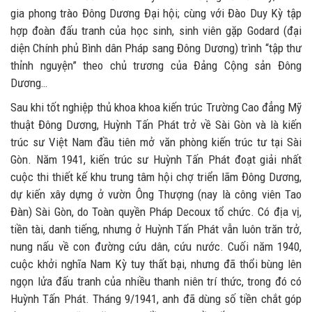
gia phong trào Đông Dương Đại hội; cùng với Đào Duy Kỳ tập
hợp đoàn đấu tranh của học sinh, sinh viên gặp Godard (đại
diện Chính phủ Bình dân Pháp sang Đông Dương) trình “tập thư
thỉnh nguyện” theo chủ trương của Đảng Cộng sản Đông
Dương…
Sau khi tốt nghiệp thủ khoa khoa kiến trúc Trường Cao đẳng Mỹ
thuật Đông Dương, Huỳnh Tấn Phát trở về Sài Gòn và là kiến
trúc sư Việt Nam đầu tiên mở văn phòng kiến trúc tư tại Sài
Gòn. Năm 1941, kiến trúc sư Huỳnh Tấn Phát đoạt giải nhất
cuộc thi thiết kế khu trung tâm hội chợ triển lãm Đông Dương,
dự kiến xây dựng ở vườn Ông Thượng (nay là công viên Tao
Đàn) Sài Gòn, do Toàn quyền Pháp Decoux tổ chức. Có địa vị,
tiền tài, danh tiếng, nhưng ở Huỳnh Tấn Phát vẫn luôn trăn trở,
nung nấu về con đường cứu dân, cứu nước. Cuối năm 1940,
cuộc khởi nghĩa Nam Kỳ tuy thất bại, nhưng đã thổi bùng lên
ngọn lửa đấu tranh của nhiều thanh niên trí thức, trong đó có
Huỳnh Tấn Phát. Tháng 9/1941, anh đã dùng số tiền chắt góp