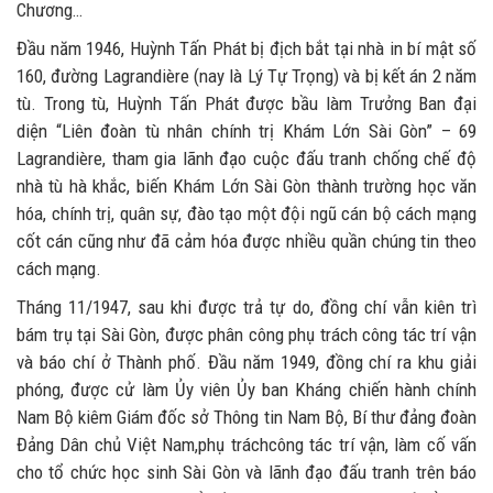
Chương…
Đầu năm 1946, Huỳnh Tấn Phát bị địch bắt tại nhà in bí mật số
160, đường Lagrandière (nay là Lý Tự Trọng) và bị kết án 2 năm
tù. Trong tù, Huỳnh Tấn Phát được bầu làm Trưởng Ban đại
diện “Liên đoàn tù nhân chính trị Khám Lớn Sài Gòn” – 69
Lagrandière, tham gia lãnh đạo cuộc đấu tranh chống chế độ
nhà tù hà khắc, biến Khám Lớn Sài Gòn thành trường học văn
hóa, chính trị, quân sự, đào tạo một đội ngũ cán bộ cách mạng
cốt cán cũng như đã cảm hóa được nhiều quần chúng tin theo
cách mạng.
Tháng 11/1947, sau khi được trả tự do, đồng chí vẫn kiên trì
bám trụ tại Sài Gòn, được phân công phụ trách công tác trí vận
và báo chí ở Thành phố. Đầu năm 1949, đồng chí ra khu giải
phóng, được cử làm Ủy viên Ủy ban Kháng chiến hành chính
Nam Bộ kiêm Giám đốc sở Thông tin Nam Bộ, Bí thư đảng đoàn
Đảng Dân chủ Việt Nam,phụ tráchcông tác trí vận, làm cố vấn
cho tổ chức học sinh Sài Gòn và lãnh đạo đấu tranh trên báo