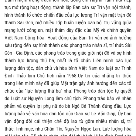
tục mở rộng hoạt động, thành lập Ban cán sự Trí vận nội thành,
hình thành tổ chức chiến đấu của lực lượng Trí vận mặt trận đô
thành Sài Gòn, mở nhiều lớp huấn luyện cán bộ, trụ vững giữa
mạng lưới công an, mật thám dày đặc của Mỹ và chính quyền
Việt Nam Cộng hòa. Hoạt động của Ban Trí vận có ảnh hưởng
sâu rộng đến sự hình thành các phong trào nhân sĩ, trí thức Sài
Gòn - Gia Định, các phong trào trong giáo giới nội đô và sự hình
thành lực lượng thứ ba, nhất là tổ chức Liên minh các lực
lượng dân tộc, dân chủ và hòa bình Việt Nam do luật sư Trịnh
Đình Thảo làm Chủ tịch năm 1968.Uy tín của những trí thức
trong liên minh này đã giúp Mặt trận gây ảnh hưởng đến các tổ
chức của “lực lượng thứ ba” như: Phong trào dân tộc tự quyết
do Luật sư Nguyễn Long làm chủ tịch; Phong trào bảo vệ nhân
phẩm và quyền lợi phụ nữ do bà Ngô Bá Thành đứng đầu; Lực
lượng bảo vệ văn hóa dân tộc của Giáo sư Lê Văn Giáp; Ủy ban
vận động đòi cải thiện chế độ lao tù gồm nhiều nhân sĩ, trí
thức, linh mục, như Chân Tín, Nguyễn Ngọc Lan; Lực lượng hòa