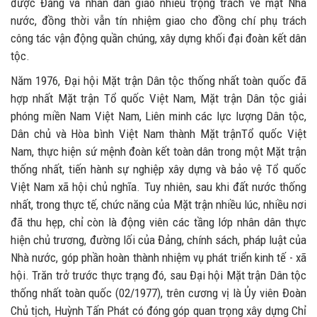
được Đảng và nhân dân giao nhiều trọng trách về mặt Nhà
nước, đồng thời vẫn tín nhiệm giao cho đồng chí phụ trách
công tác vận động quần chúng, xây dựng khối đại đoàn kết dân
tộc.
Năm 1976, Đại hội Mặt trận Dân tộc thống nhất toàn quốc đã
hợp nhất Mặt trận Tổ quốc Việt Nam, Mặt trận Dân tộc giải
phóng miền Nam Việt Nam, Liên minh các lực lượng Dân tộc,
Dân chủ và Hòa bình Việt Nam thành Mặt trậnTổ quốc Việt
Nam, thực hiện sứ mệnh đoàn kết toàn dân trong một Mặt trận
thống nhất, tiến hành sự nghiệp xây dựng và bảo vệ Tổ quốc
Việt Nam xã hội chủ nghĩa. Tuy nhiên, sau khi đất nước thống
nhất, trong thực tế, chức năng của Mặt trận nhiều lúc, nhiều nơi
đã thu hẹp, chỉ còn là động viên các tầng lớp nhân dân thực
hiện chủ trương, đường lối của Đảng, chính sách, pháp luật của
Nhà nước, góp phần hoàn thành nhiệm vụ phát triển kinh tế - xã
hội. Trăn trở trước thực trạng đó, sau Đại hội Mặt trận Dân tộc
thống nhất toàn quốc (02/1977), trên cương vị là Ủy viên Đoàn
Chủ tịch, Huỳnh Tấn Phát có đóng góp quan trọng xây dựng Chỉ