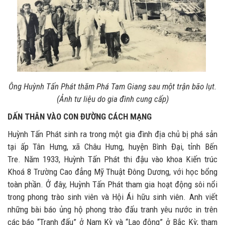
Ông Huỳnh Tấn Phát thăm Phá Tam Giang sau một trận bão lụt.
(Ảnh tư liệu do gia đình cung cấp)
DẤN THÂN VÀO CON ĐƯỜNG CÁCH MẠNG
Huỳnh Tấn Phát sinh ra trong một gia đình địa chủ bị phá sản
tại ấp Tân Hưng, xã Châu Hưng, huyện Bình Đại, tỉnh Bến
Tre. Năm 1933, Huỳnh Tấn Phát thi đậu vào khoa Kiến trúc
Khoá 8 Trường Cao đẳng Mỹ Thuật Đông Dương, với học bổng
toàn phần. Ở đây, Huỳnh Tấn Phát tham gia hoạt động sôi nổi
trong phong trào sinh viên và Hội Ái hữu sinh viên. Anh viết
những bài báo ủng hộ phong trào đấu tranh yêu nước in trên
các báo “Tranh đấu” ở Nam Kỳ và “Lao động” ở Bắc Kỳ; tham