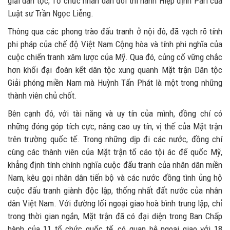
giải dân tộc; Tổ chức nhân dân đòi thi hành Hiệp định Pari của
Luật sư Trần Ngọc Liễng.
Thông qua các phong trào đấu tranh ở nội đô, đã vạch rõ tính
phi pháp của chế độ Việt Nam Cộng hòa và tính phi nghĩa của
cuộc chiến tranh xâm lược của Mỹ. Qua đó, củng cố vững chắc
hơn khối đại đoàn kết dân tộc xung quanh Mặt trận Dân tộc
Giải phóng miền Nam mà Huỳnh Tấn Phát là một trong những
thành viên chủ chốt.
Bên cạnh đó, với tài năng và uy tín của mình, đồng chí có
những đóng góp tích cực, nâng cao uy tín, vị thế của Mặt trận
trên trường quốc tế. Trong những dịp đi các nước, đồng chí
cùng các thành viên của Mặt trận tố cáo tội ác đế quốc Mỹ,
khẳng định tính chính nghĩa cuộc đấu tranh của nhân dân miền
Nam, kêu gọi nhân dân tiến bộ và các nước đồng tình ủng hộ
cuộc đấu tranh giành độc lập, thống nhất đất nước của nhân
dân Việt Nam. Với đường lối ngoại giao hoà bình trung lập, chỉ
trong thời gian ngắn, Mặt trận đã có đại diện trong Ban Chấp
hành của 11 tổ chức quốc tế, có quan hệ ngoại giao với 18