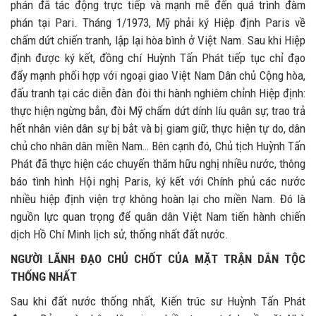
phán đã tác động trực tiếp và mạnh mẽ đến quá trình đàm
phán tại Pari. Tháng 1/1973, Mỹ phải ký Hiệp định Paris về
chấm dứt chiến tranh, lập lại hòa bình ở Việt Nam. Sau khi Hiệp
định được ký kết, đồng chí Huỳnh Tấn Phát tiếp tục chỉ đạo
đẩy mạnh phối hợp với ngoại giao Việt Nam Dân chủ Cộng hòa,
đấu tranh tại các diễn đàn đòi thi hành nghiêm chỉnh Hiệp định:
thực hiện ngừng bắn, đòi Mỹ chấm dứt dính líu quân sự; trao trả
hết nhân viên dân sự bị bắt và bị giam giữ, thực hiện tự do, dân
chủ cho nhân dân miền Nam… Bên cạnh đó, Chủ tịch Huỳnh Tấn
Phát đã thực hiện các chuyến thăm hữu nghị nhiều nước, thông
báo tình hình Hội nghị Paris, ký kết với Chính phủ các nước
nhiều hiệp định viện trợ không hoàn lại cho miền Nam. Đó là
nguồn lực quan trọng để quân dân Việt Nam tiến hành chiến
dịch Hồ Chí Minh lịch sử, thống nhất đất nước.
NGƯỜI LÃNH ĐẠO CHỦ CHỐT CỦA MẶT TRẬN DÂN TỘC
THỐNG NHẤT
Sau khi đất nước thống nhất, Kiến trúc sư Huỳnh Tấn Phát