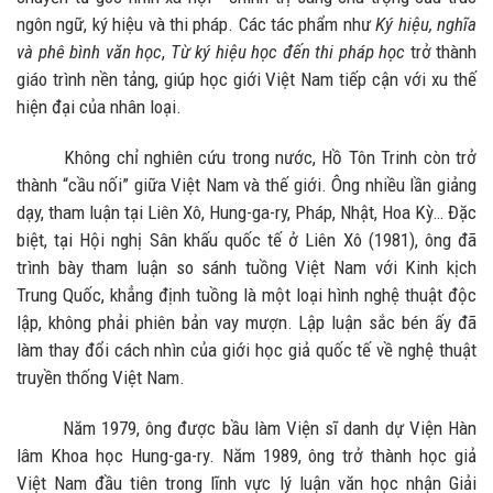
ngôn ngữ, ký hiệu và thi pháp. Các tác phẩm như
Ký hiệu, nghĩa
và phê bình văn học
,
Từ ký hiệu học đến thi pháp học
trở thành
giáo trình nền tảng, giúp học giới Việt Nam tiếp cận với xu thế
hiện đại của nhân loại.
Không chỉ nghiên cứu trong nước, Hồ Tôn Trinh còn trở
thành “cầu nối” giữa Việt Nam và thế giới. Ông nhiều lần giảng
dạy, tham luận tại Liên Xô, Hung-ga-ry, Pháp, Nhật, Hoa Kỳ… Đặc
biệt, tại Hội nghị Sân khấu quốc tế ở Liên Xô (1981), ông đã
trình bày tham luận so sánh tuồng Việt Nam với Kinh kịch
Trung Quốc, khẳng định tuồng là một loại hình nghệ thuật độc
lập, không phải phiên bản vay mượn. Lập luận sắc bén ấy đã
làm thay đổi cách nhìn của giới học giả quốc tế về nghệ thuật
truyền thống Việt Nam.
Năm 1979, ông được bầu làm Viện sĩ danh dự Viện Hàn
lâm Khoa học Hung-ga-ry. Năm 1989, ông trở thành học giả
Việt Nam đầu tiên trong lĩnh vực lý luận văn học nhận Giải