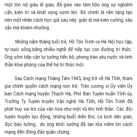
một tôn nữ giàu lễ giáo, đã gieo vào tâm hồn ông sự nghiêm
cẩn, kiên trì và khát vọng vươn lên. Đó chính là nền tảng tạo
nên một nhân cách học giả sau này: giản dị mà kiên cường, sâu
sắc mà khiêm nhường.
Những năm tháng tuổi trẻ, Hồ Tôn Trinh ra Hà Nội học tập,
tự nuôi sống bằng nhiều nghề để tiếp tục con đường tri thức.
Ông sớm tiếp cận tư tưởng tiến bộ, phong trào yêu nước và tinh
thần khai phóng của thế hệ trí thức mới.
Sau Cách mạng Tháng Tám 1945, ông trở về Hà Tĩnh, tham
gia chính quyền cách mạng non trẻ. Trên cương vị Ủy viên Ủy
ban Cách mạng huyện Thạch Hà, Phó Ban Tuyên huấn Tỉnh ủy,
Trưởng Ty Tuyên truyền Văn nghệ Hà Tĩnh, Hồ Tôn Trinh đã
phát huy vai trò của văn hóa như một vũ khí tinh thần. Các đội
tuyên truyền lưu động, những buổi diễn thơ, ca kịch dân gian,
đọc báo tường… do ông khởi xướng đã lan tỏa niềm tin cách
mạng đến đông đảo quần chúng.