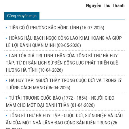
Nguyễn Thu Thanh
Cùng chuyên mục
TIỀN CỔ Ở PHƯỜNG BẮC HỒNG LĨNH
(15-07-2026)
HOÀNG HẬU BẠCH NGỌC CÔNG LAO KHAI HOANG VÀ GIÚP
LÊ LỢI ĐÁNH QUÂN MINH
(08-05-2026)
LAN TỎA GIÁ TRỊ TINH THẦN CỦA TỔNG BÍ THƯ HÀ HUY
TẬP: TỪ DI SẢN LỊCH SỬ ĐẾN ĐỘNG LỰC PHÁT TRIỂN QUÊ
HƯƠNG HÀ TĨNH
(10-04-2026)
HÀ HUY TẬP: NGƯỜI THẦY TRONG CUỘC ĐỜI VÀ TRONG LÝ
TƯỞNG CÁCH MẠNG
(06-04-2026)
TÚ TÀI TRƯƠNG QUỐC BẢO (1772 - 1854) - NGƯỜI GIEO
MẦM CHO MỘT ĐẠI DANH THẦN
(01-04-2026)
TỔNG BÍ THƯ HÀ HUY TẬP - CUỘC ĐỜI, SỰ NGHIỆP VÀ DẤU
ẤN CỦA MỘT NHÀ LÃNH ĐẠO CỘNG SẢN KIÊN TRUNG
(26-