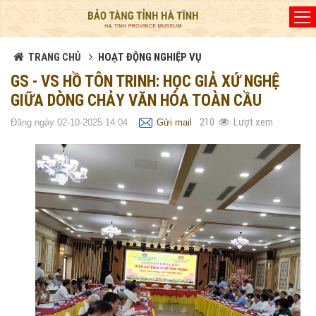
Đã kết nối EMC
TRANG CHỦ
HOẠT ĐỘNG NGHIỆP VỤ
GS - VS HỒ TÔN TRINH: HỌC GIẢ XỨ NGHỆ
GIỮA DÒNG CHẢY VĂN HÓA TOÀN CẦU
210
Lượt xem
Đăng ngày 02-10-2025 14:04
Gửi mail