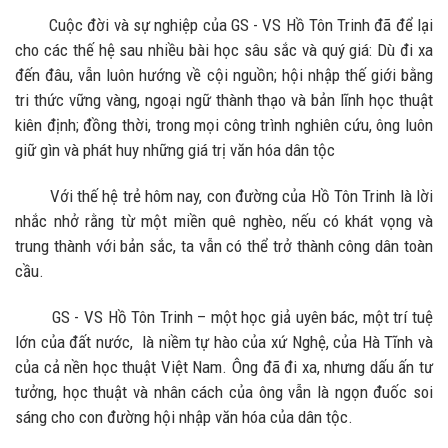
Cuộc đời và sự nghiệp của GS - VS Hồ Tôn Trinh đã để lại
cho các thế hệ sau nhiều bài học sâu sắc và quý giá: Dù đi xa
đến đâu, vẫn luôn hướng về cội nguồn; hội nhập thế giới bằng
tri thức vững vàng, ngoại ngữ thành thạo và bản lĩnh học thuật
kiên định; đồng thời, trong mọi công trình nghiên cứu, ông luôn
giữ gìn và phát huy những giá trị văn hóa dân tộc
Với thế hệ trẻ hôm nay, con đường của Hồ Tôn Trinh là lời
nhắc nhở rằng từ một miền quê nghèo, nếu có khát vọng và
trung thành với bản sắc, ta vẫn có thể trở thành công dân toàn
cầu.
GS - VS Hồ Tôn Trinh – một học giả uyên bác, một trí tuệ
lớn của đất nước, là niềm tự hào của xứ Nghệ, của Hà Tĩnh và
của cả nền học thuật Việt Nam. Ông đã đi xa, nhưng dấu ấn tư
tưởng, học thuật và nhân cách của ông vẫn là ngọn đuốc soi
sáng cho con đường hội nhập văn hóa của dân tộc.