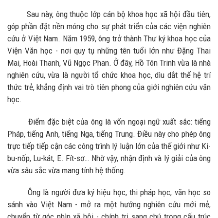
Sau này, ông thuộc lớp cán bộ khoa học xã hội đầu tiên,
góp phần đặt nền móng cho sự phát triển của các viện nghiên
cứu ở Việt Nam. Năm 1959, ông trở thành Thư ký khoa học của
Viện Văn học - nơi quy tụ những tên tuổi lớn như Đặng Thai
Mai, Hoài Thanh, Vũ Ngọc Phan. Ở đây, Hồ Tôn Trinh vừa là nhà
nghiên cứu, vừa là người tổ chức khoa học, dìu dắt thế hệ trí
thức trẻ, khẳng định vai trò tiên phong của giới nghiên cứu văn
học.
Điểm đặc biệt của ông là vốn ngoại ngữ xuất sắc: tiếng
Pháp, tiếng Anh, tiếng Nga, tiếng Trung. Điều này cho phép ông
trực tiếp tiếp cận các công trình lý luận lớn của thế giới như Ki-
bu-nốp, Lu-kát, E. Fít-sơ… Nhờ vậy, nhận định và lý giải của ông
vừa sâu sắc vừa mang tính hệ thống.
Ông là người đưa ký hiệu học, thi pháp học, văn học so
sánh vào Việt Nam - mở ra một hướng nghiên cứu mới mẻ,
chuyển từ góc nhìn xã hội - chính trị sang chú trọng cấu trúc