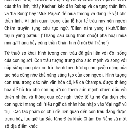
của thần linh; 'thầy Kadhar' kéo đàn Rabap và ca tụng thần linh;
và 'bà Bóng' hay 'Muk Pajau' để múa thiêng và dâng lễ vật cho
thần linh. Vì tính quan trọng của lễ hội tế trâu này nên người
Chăm truyền tụng câu tục ngữ, 'Bilan năm yang tikuh/Bilan
tajuh yang patau.' ('Tháng sáu cúng thần chuột phá hoại mùa
màng/Tháng bảy cúng thần Chằn tinh ở núi Đá Trắng.')
Từ thuở sơ khai, hình tượng con trâu đã gắn liền với đời sống
của con người. Con trâu tượng trưng cho sức mạnh vô song với
cặp sừng cong dài, nó trở thành biểu tượng cho quyền năng của
tạo hóa cũng như khả năng sáng tạo của con người. Hình tượng
con trâu trong các nền văn hóa cổ, kể cả Champa, được thiêng
hóa để hỗ trợ cho con người có thêm sức mạnh chiến đấu với
thiên nhiên; và thông qua các nghi thức tế tự nó đại diện cho
con người mang cái 'tiểu ngã' cá nhân hòa nhập vào 'đại ngã' vũ
trụ. Các tác phẩm có chủ đề liên quan đến con trâu đang được
trưng bày, lưu giữ tại Bảo tàng Điêu khắc Chăm Đà Nẵng và một
số địa điểm khác