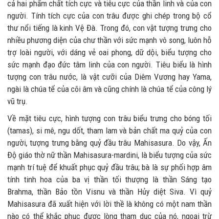
cả hai phẩm chất tích cực và tiêu cực của thần linh và của con
người. Tính tích cực của con trâu được ghi chép trong bộ cổ
thư nổi tiếng là kinh Vệ Đà. Trong đó, con vật tượng trưng cho
nhiều phương diện của chư thần với sức mạnh vô song, luôn hỗ
trợ loài người, với dáng vẻ oai phong, dữ dội, biểu tượng cho
sức mạnh đạo đức tâm linh của con người. Tiêu biểu là hình
tượng con trâu nước, là vật cưỡi của Diêm Vương hay Yama,
ngài là chúa tể của cõi âm và cũng chính là chúa tể của công lý
vũ trụ.
Về mặt tiêu cực, hình tượng con trâu biểu trưng cho bóng tối
(tamas), si mê, ngu dốt, tham lam và bản chất ma quỷ của con
người, tượng trưng bằng quỷ đầu trâu Mahisasura. Do vậy, Ấn
Độ giáo thờ nữ thần Mahisasura-mardini, là biểu tượng của sức
mạnh trí tuệ để khuất phục quỷ đầu trâu; bà là sự phối hợp âm
tính tinh hoa của ba vị thần tối thượng là thần Sáng tạo
Brahma, thần Bảo tồn Visnu và thần Hủy diệt Siva. Vì quỷ
Mahisasura đã xuất hiện với lời thề là không có một nam thần
nào có thể khắc phục được lòng tham dục của nó, ngoại trừ