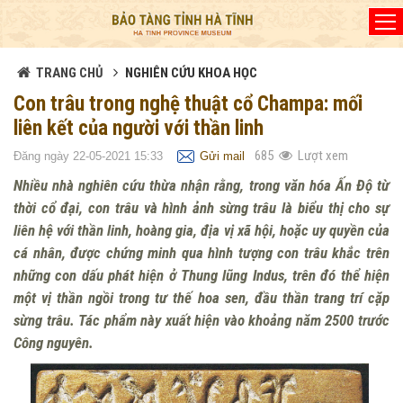
Đã kết nối EMC
TRANG CHỦ
NGHIÊN CỨU KHOA HỌC
Con trâu trong nghệ thuật cổ Champa: mối
liên kết của người với thần linh
685
Lượt xem
Đăng ngày 22-05-2021 15:33
Gửi mail
Nhiều nhà nghiên cứu thừa nhận rằng, trong văn hóa Ấn Độ từ
thời cổ đại, con trâu và hình ảnh sừng trâu là biểu thị cho sự
liên hệ với thần linh, hoàng gia, địa vị xã hội, hoặc uy quyền của
cá nhân, được chứng minh qua hình tượng con trâu khắc trên
những con dấu phát hiện ở Thung lũng Indus, trên đó thể hiện
một vị thần ngồi trong tư thế hoa sen, đầu thần trang trí cặp
sừng trâu. Tác phẩm này xuất hiện vào khoảng năm 2500 trước
Công nguyên.