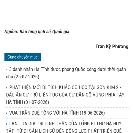
Nguồn: Bảo tàng lịch sử Quốc gia
Trần Kỳ Phương
Cùng chuyên mục
3 danh nhân Hà Tĩnh được phong Quốc công dưới thời quân
chủ
(25-07-2026)
PHÁT HIỆN MỚI DI TÍCH KHẢO CỔ HỌC TẠI SƠN KIM 2 -
DẤU ẤN CƯ TRÚ LIÊN TỤC CỦA CƯ DÂN CỔ VÙNG PHÍA TÂY
HÀ TĨNH
(01-07-2026)
VUA TRẦN DUỆ TÔNG VỚI HÀ TĨNH
(18-06-2026)
LAN TỎA GIÁ TRỊ TINH THẦN CỦA TỔNG BÍ THƯ HÀ HUY
TẬP: TỪ DI SẢN LỊCH SỬ ĐẾN ĐỘNG LỰC PHÁT TRIỂN QUÊ