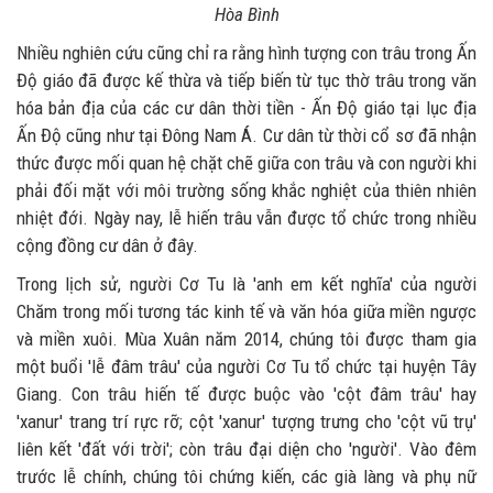
Hòa Bình
Nhiều nghiên cứu cũng chỉ ra rằng hình tượng con trâu trong Ấn
Độ giáo đã được kế thừa và tiếp biến từ tục thờ trâu trong văn
hóa bản địa của các cư dân thời tiền - Ấn Độ giáo tại lục địa
Ấn Độ cũng như tại Đông Nam Á. Cư dân từ thời cổ sơ đã nhận
thức được mối quan hệ chặt chẽ giữa con trâu và con người khi
phải đối mặt với môi trường sống khắc nghiệt của thiên nhiên
nhiệt đới. Ngày nay, lễ hiến trâu vẫn được tổ chức trong nhiều
cộng đồng cư dân ở đây.
Trong lịch sử, người Cơ Tu là 'anh em kết nghĩa' của người
Chăm trong mối tương tác kinh tế và văn hóa giữa miền ngược
và miền xuôi. Mùa Xuân năm 2014, chúng tôi được tham gia
một buổi 'lễ đâm trâu' của người Cơ Tu tổ chức tại huyện Tây
Giang. Con trâu hiến tế được buộc vào 'cột đâm trâu' hay
'xanur' trang trí rực rỡ; cột 'xanur' tượng trưng cho 'cột vũ trụ'
liên kết 'đất với trời'; còn trâu đại diện cho 'người'. Vào đêm
trước lễ chính, chúng tôi chứng kiến, các già làng và phụ nữ