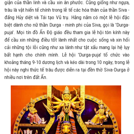
giận của thần linh và cầu xin ân phước. Cũng giống như ngựa,
trâu là vật hiến tế chính trong lễ tế các hóa thân của thần Siva -
đấng Hủy diệt và Tái tạo Vũ trụ. Hằng năm có một lễ hội đặc
biệt dành cho nữ thần Durga - minh phi của Siva, gọi là 'Durga-
puja'. Mọi tín đồ Ấn Độ giáo đều tham gia lễ hội tôn kính này
để cầu xin những điều tốt lành nhất cho cuộc sống và xin hối
cải những tội lỗi cũng như xa lánh như tật xấu mang lại hệ lụy
bất hạnh cho chính mình. Lễ hội 'Durga-puja' tổ chức vào
khoảng tháng 9-10 dương lịch và kéo dài trong 10 ngày; trong lễ
hội này nghi thức tế trâu được diễn ra tại đền thờ Siva-Durga ở
nhiều nơi trên đất Ấn.