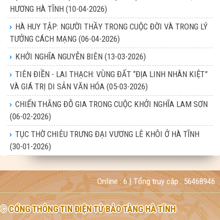
HƯƠNG HÀ TĨNH
(10-04-2026)
HÀ HUY TẬP: NGƯỜI THẦY TRONG CUỘC ĐỜI VÀ TRONG LÝ
TƯỞNG CÁCH MẠNG
(06-04-2026)
KHỞI NGHĨA NGUYỄN BIÊN
(13-03-2026)
TIÊN ĐIỀN - LAI THẠCH: VÙNG ĐẤT “ĐỊA LINH NHÂN KIỆT”
VÀ GIÁ TRỊ DI SẢN VĂN HÓA
(05-03-2026)
CHIẾN THẮNG ĐỖ GIA TRONG CUỘC KHỞI NGHĨA LAM SƠN
(06-02-2026)
TỤC THỜ CHIÊU TRƯNG ĐẠI VƯƠNG LÊ KHÔI Ở HÀ TĨNH
(30-01-2026)
Online :
6
| Tổng truy cập :
56468946
© CỔNG THÔNG TIN ĐIỆN TỬ BẢO TÀNG HÀ TĨNH