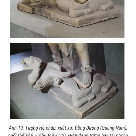
Ảnh 10: Tượng Hộ pháp, xuất xứ: Đồng Dương (Quảng Nam),
cuối thế kỷ 9 – đầu thế kỷ 10. Hiện đang trưng bày tại phòng