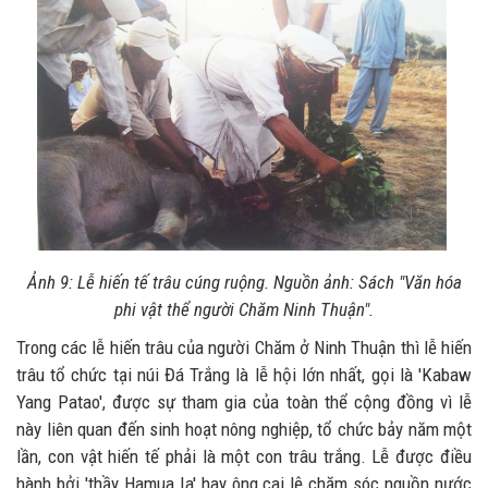
Ảnh 9: Lễ hiến tế trâu cúng ruộng. Nguồn ảnh: Sách "Văn hóa
phi vật thể người Chăm Ninh Thuận".
Trong các lễ hiến trâu của người Chăm ở Ninh Thuận thì lễ hiến
trâu tổ chức tại núi Đá Trắng là lễ hội lớn nhất, gọi là 'Kabaw
Yang Patao', được sự tham gia của toàn thể cộng đồng vì lễ
này liên quan đến sinh hoạt nông nghiệp, tổ chức bảy năm một
lần, con vật hiến tế phải là một con trâu trắng. Lễ được điều
hành bởi 'thầy Hamua Ia' hay ông cai lệ chăm sóc nguồn nước