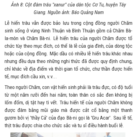
Ảnh 8: Cột đâm trâu "xanur" của dân tộc Cơ Tu, huyện Tây
Giang. Nguồn ảnh: Báo Quảng Nam
Lễ hiến trâu vẫn được bảo lưu trong cộng đồng người Chăm
sinh sống ở vùng Ninh Thuận và Bình Thuận gồm cả Chăm Bà-
la-môn và Chăm Bà-ni. Lễ hiến trâu của người Chăm được tổ
chức tùy theo mục đích, có thể là lễ của gia đình, của dòng tộc
hoặc của cộng đồng. Mặc dầu có nhiều lễ hiến trâu khác nhau
nhưng đều dựa theo những nghi thức đã được quy định chung,
chỉ khác về địa điểm và thời gian tổ chức, chư thần được hiến
tế, mục đích cầu xin, v.v...
Theo người Chăm, con vật hiến sinh phải là trâu đực, có độ tuổi
từ một năm rưỡi đến hai năm; toàn thân có sắc đen không bị
lốm đốm, dị tật hay tì vết. Trâu hiến tế của người Chăm không
được đâm bằng mũi giáo mà được cắt cổ bằng một thanh
gươm bởi vị 'thầy Cả' của đạo Bà-ni gọi là 'Gru Acar'. Sau lễ tế,
thịt trâu được chia cho chức sắc và tu sĩ điều hành buổi lễ.