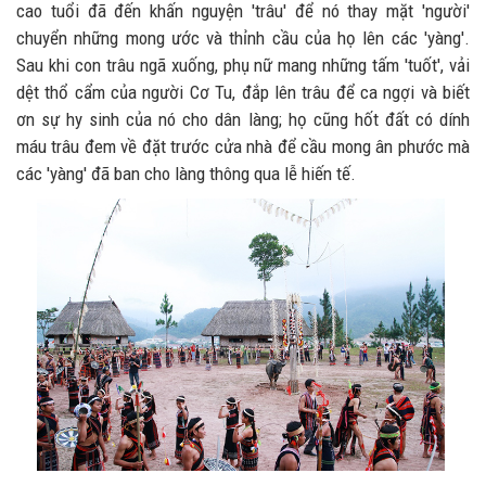
cao tuổi đã đến khấn nguyện 'trâu' để nó thay mặt 'người'
chuyển những mong ước và thỉnh cầu của họ lên các 'yàng'.
Sau khi con trâu ngã xuống, phụ nữ mang những tấm 'tuốt', vải
dệt thổ cẩm của người Cơ Tu, đắp lên trâu để ca ngợi và biết
ơn sự hy sinh của nó cho dân làng; họ cũng hốt đất có dính
máu trâu đem về đặt trước cửa nhà để cầu mong ân phước mà
các 'yàng' đã ban cho làng thông qua lễ hiến tế.