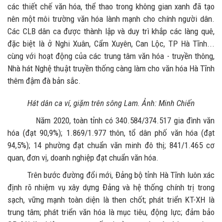
các thiết chế văn hóa, thể thao trong không gian xanh đã tạo
nên một môi trường văn hóa lành mạnh cho chính người dân.
Các CLB dân ca được thành lập và duy trì khắp các làng quê,
đặc biệt là ở Nghi Xuân, Cẩm Xuyên, Can Lộc, TP Hà Tĩnh...
cùng với hoạt động của các trung tâm văn hóa - truyền thông,
Nhà hát Nghệ thuật truyền thống càng làm cho văn hóa Hà Tĩnh
thêm đậm đà bản sắc.
Hát dân ca ví, giặm trên sông Lam. Ảnh: Minh Chiến
Năm 2020, toàn tỉnh có 340.584/374.517 gia đình văn
hóa (đạt 90,9%); 1.869/1.977 thôn, tổ dân phố văn hóa (đạt
94,5%); 14 phường đạt chuẩn văn minh đô thị; 841/1.465 cơ
quan, đơn vị, doanh nghiệp đạt chuẩn văn hóa.
Trên bước đường đổi mới, Đảng bộ tỉnh Hà Tĩnh luôn xác
định rõ nhiệm vụ xây dựng Đảng và hệ thống chính trị trong
sạch, vững mạnh toàn diện là then chốt; phát triển KT-XH là
trung tâm; phát triển văn hóa là mục tiêu, động lực; đảm bảo