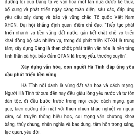
đường lối của Đảng ta về văn hóa một lần nữa được kế thừa,
bổ sung và phát triển ngày càng toàn diện, sâu sắc, đáp ứng
yêu cầu xây dựng và bảo vệ vững chắc Tổ quốc Việt Nam
XHCN. Đại hội khẳng định quan điểm chỉ đạo: “Tiếp tục phát
triển nhanh và bền vững đất nước; gắn kết chặt chẽ và triển
khai đồng bộ các nhiệm vụ, trong đó phát triển KT-XH là trung
tâm; xây dựng Đảng là then chốt; phát triển văn hóa là nền tảng
tinh thần xã hội; bảo đảm QPAN là trọng yếu, thường xuyên”.
Xây dựng văn hóa, con người Hà Tĩnh đáp ứng yêu
cầu phát triển bền vững
Hà Tĩnh nổi danh là vùng đất văn hóa và cách mạng.
Người Hà Tĩnh từ xưa đến nay đều giàu lòng yêu nước và tự tôn
dân tộc, đi đầu bước trước trong mọi cuộc cách mạng, gan
góc, kiên cường đối mặt với thiên nhiên khắc nghiệt và ngoại
xâm, có truyền thống hiếu học, coi trọng văn chương khoa
bảng, thủy chung, nhân nghĩa và bao dung, tâm hồn trong sáng,
lạc quan, yêu đời.