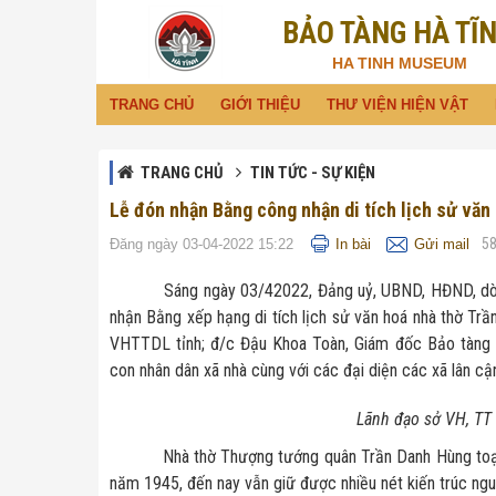
BẢO TÀNG HÀ TĨ
Đã kết nối EMC
HA TINH MUSEUM
TRANG CHỦ
GIỚI THIỆU
THƯ VIỆN HIỆN VẬT
TRANG CHỦ
TIN TỨC - SỰ KIỆN
Lễ đón nhận Bằng công nhận di tích lịch sử văn
5
Đăng ngày 03-04-2022 15:22
In bài
Gửi mail
Sáng ngày 03/42022, Đảng uỷ, UBND, HĐND, dòng họ
nhận Bằng xếp hạng di tích lịch sử văn hoá nhà thờ T
VHTTDL tỉnh; đ/c Đậu Khoa Toàn, Giám đốc Bảo tàng t
con nhân dân xã nhà cùng với các đại diện các xã lân cậ
Lãnh đạo sở VH, TT
Nhà thờ Thượng tướng quân Trần Danh Hùng toạ lạc t
năm 1945, đến nay vẫn giữ được nhiều nét kiến trúc ngu