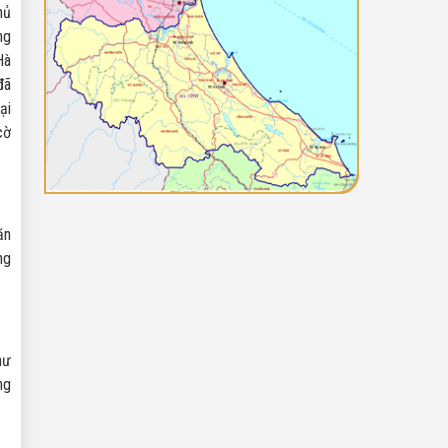
hủ
ng
Hà
đã
ại
cờ
ăn
ng
hư
ng