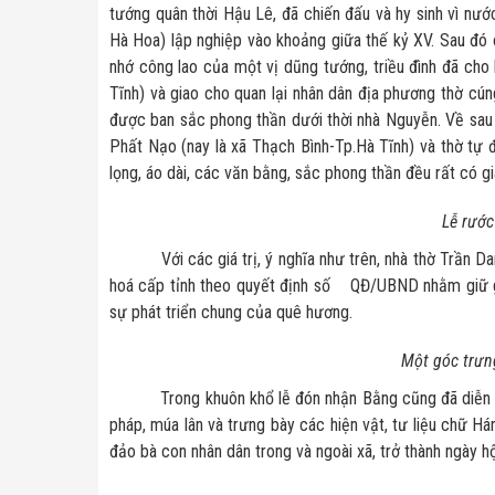
tướng quân thời Hậu Lê, đã chiến đấu và hy sinh vì nư
Hà Hoa) lập nghiệp vào khoảng giữa thế kỷ XV. Sau đó ô
nhớ công lao của một vị dũng tướng, triều đình đã cho
Tĩnh) và giao cho quan lại nhân dân địa phương thờ cúng
được ban sắc phong thần dưới thời nhà Nguyễn. Về sau c
Phất Nạo (nay là xã Thạch Bình-Tp.Hà Tĩnh) và thờ tự đ
lọng, áo dài, các văn bằng, sắc phong thần đều rất có gi
Lễ rước
Với các giá trị, ý nghĩa như trên, nhà thờ Trần Danh
hoá cấp tỉnh theo quyết định số QĐ/UBND nhằm giữ gìn 
sự phát triển chung của quê hương.
Một góc trưng
Trong khuôn khổ lễ đón nhận Bằng cũng đã diễn ra các
pháp, múa lân và trưng bày các hiện vật, tư liệu chữ H
đảo bà con nhân dân trong và ngoài xã, trở thành ngày h