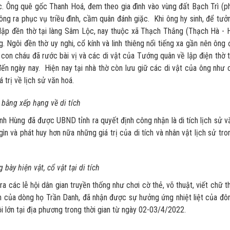
ớc. Ông quê gốc Thanh Hoá, đem theo gia đình vào vùng đất Bạch Trì (p
ng ra phục vụ triều đình, cầm quân đánh giặc. Khi ông hy sinh, để tưở
 lập đền thờ tại làng Sâm Lộc, nay thuộc xã Thạch Thắng (Thạch Hà - 
. Ngôi đền thờ uy nghi, cổ kính và linh thiêng nổi tiếng xa gần nên ông 
on cháu đã rước bài vị và các di vật của Tướng quân về lập điện thờ t
ến ngày nay. Hiện nay tại nhà thờ còn lưu giữ các di vật của ông như 
á trị về lịch sử văn hoá.
 bằng xếp hạng về di tích
 Hùng đã được UBND tỉnh ra quyết định công nhận là di tích lịch sử v
và phát huy hơn nữa những giá trị của di tích và nhân vật lịch sử tro
 bày hiện vật, cổ vật tại di tích
 lễ hội dân gian truyền thống như chơi cờ thẻ, võ thuật, viết chữ t
án của dòng họ Trần Danh, đã nhận được sự hưởng ứng nhiệt liệt của đô
ội lớn tại địa phương trong thời gian từ ngày 02-03/4/2022.