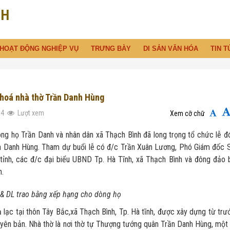
NH
HOẠT ĐỘNG NGHIỆP VỤ
TRƯNG BÀY
DI SẢN VĂN HÓA
TIN T
 hoá nhà thờ Trần Danh Hùng
84
Lượt xem
Xem cỡ chữ
 Trần Danh và nhân dân xã Thạch Bình đã long trọng tổ chức lễ đ
rần Danh Hùng. Tham dự buổi lễ có đ/c Trần Xuân Lương, Phó Giám đốc 
ỉnh, các đ/c đại biểu UBND Tp. Hà Tĩnh, xã Thạch Bình và đông đảo 
n.
 & DL trao bằng xếp hạng cho dòng họ
ại thôn Tây Bắc,xã Thạch Bình, Tp. Hà tĩnh, được xây dựng từ trư
yên bản. Nhà thờ là nơi thờ tự Thượng tướng quân Trần Danh Hùng, một 