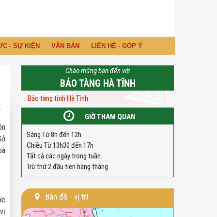
ỨC - SỰ KIỆN
VĂN BẢN
LIÊN HỆ - GÓP Ý
Chào mừng bạn đến với
BẢO TÀNG HÀ TĨNH
Bảo tàng tỉnh Hà Tĩnh
GIỜ THAM QUAN
ón
Sáng Từ 8h đến 12h
Sở
Chiều Từ 13h30 đến 17h
bà
Tất cả các ngày trong tuần.
Trừ thứ 2 đầu tiên hàng tháng
Bản đồ - vị trí
ớc
vị