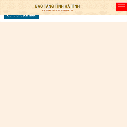
Đã kết nối EMC
Cùng chuyên mục