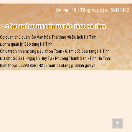
Online :
18
| Tổng truy cập :
56491442
© CỔNG THÔNG TIN ĐIỆN TỬ BẢO TÀNG HÀ TĨNH
Cơ quan chủ quản: Sở Văn hóa Thể thao và Du lịch Hà Tĩnh
Đơn vị quản lý: Bảo tàng Hà Tĩnh
Chịu trách nhiệm: ông Đậu Khoa Toàn - Giám đốc Bảo tàng Hà Tĩnh
Địa chỉ: Số 221 - Nguyễn Huy Tự - Phường Thành Sen - Tỉnh Hà Tĩnh
Điện thoại: 02393 856 142 ; Email:
baotang@hatinh.gov.vn