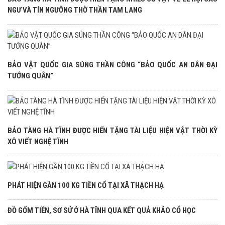
NGƯ VÀ TÍN NGƯỠNG THỜ THẦN TAM LANG
BẢO VẬT QUỐC GIA SÚNG THẦN CÔNG “BẢO QUỐC AN DÂN ĐẠI
TƯỚNG QUÂN”
BẢO TÀNG HÀ TĨNH ĐƯỢC HIẾN TẶNG TÀI LIỆU HIỆN VẬT THỜI KỲ
XÔ VIẾT NGHỆ TĨNH
PHÁT HIỆN GẦN 100 KG TIỀN CỔ TẠI XÃ THẠCH HẠ
ĐỒ GỐM TIỀN, SƠ SỬ Ở HÀ TĨNH QUA KẾT QUẢ KHẢO CỔ HỌC