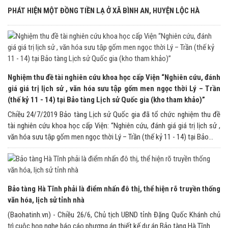
PHÁT HIỆN MỘT ĐỒNG TIỀN LẠ Ở XÃ BÌNH AN, HUYỆN LỘC HÀ
Nghiệm thu đề tài nghiên cứu khoa học cấp Viện “Nghiên cứu, đánh
giá giá trị lịch sử , văn hóa sưu tập gốm men ngọc thời Lý – Trần
(thế kỷ 11 - 14) tại Bảo tàng Lịch sử Quốc gia (kho tham khảo)”
Chiều 24/7/2019 Bảo tàng Lịch sử Quốc gia đã tổ chức nghiệm thu đề
tài nghiên cứu khoa học cấp Viện: “Nghiên cứu, đánh giá giá trị lịch sử ,
văn hóa sưu tập gốm men ngọc thời Lý – Trần (thế kỷ 11 - 14) tại Bảo...
Bảo tàng Hà Tĩnh phải là điểm nhấn đô thị, thể hiện rõ truyền thống
văn hóa, lịch sử tỉnh nhà
(Baohatinh.vn) - Chiều 26/6, Chủ tịch UBND tỉnh Đặng Quốc Khánh chủ
trì cuộc họp nghe báo cáo phương án thiết kế dự án Bảo tàng Hà Tĩnh.