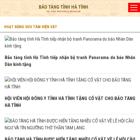
Đã kết nối EMC
HOẠT ĐỘNG SƯU TẦM HIỆN VẬT
Bảo tàng tỉnh Hà Tĩnh tiếp nhận bộ tranh Panorama do báo Nhân
Dân kính tặng
HỘI VIÊN HỘI ĐÔNG Y TỈNH HÀ TĨNH TẶNG CỔ VẬT CHO BẢO TÀNG
HÀ TĨNH
BẢO TÀNG HÀ TĨNH ĐƯỢC HIẾN TẶNG NHIỀU CỔ VẬT VỀ LỄ HỘI CẦU