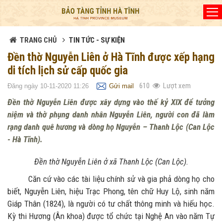
Đã kết nối EMC
TRANG CHỦ
TIN TỨC - SỰ KIỆN
Đền thờ Nguyễn Liên ở Hà Tĩnh được xếp hạng
di tích lịch sử cấp quốc gia
610
Lượt xem
Đăng ngày 10-11-2020 11:26
Gửi mail
Đền thờ Nguyễn Liên được xây dựng vào thế kỷ XIX để tưởng
niệm và thờ phụng danh nhân Nguyễn Liên, người con đã làm
rạng danh quê hương và dòng họ Nguyễn – Thanh Lộc (Can Lộc
- Hà Tĩnh).
Đền thờ Nguyễn Liên ở xã Thanh Lộc (Can Lộc).
Căn cứ vào các tài liệu chính sử và gia phả dòng họ cho
biết, Nguyễn Liên, hiệu Trạc Phong, tên chữ Huy Lộ, sinh năm
Giáp Thân (1824), là người có tư chất thông minh và hiếu học.
Kỳ thi Hương (Ân khoa) được tổ chức tại Nghệ An vào năm Tự